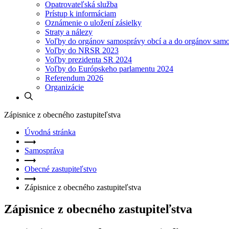
Opatrovateľská služba
Prístup k informáciam
Oznámenie o uložení zásielky
Straty a nálezy
Voľby do orgánov samosprávy obcí a a do orgánov sam
Voľby do NRSR 2023
Voľby prezidenta SR 2024
Voľby do Európskeho parlamentu 2024
Referendum 2026
Organizácie
Zápisnice z obecného zastupiteľstva
Úvodná stránka
Samospráva
Obecné zastupiteľstvo
Zápisnice z obecného zastupiteľstva
Zápisnice z obecného zastupiteľstva