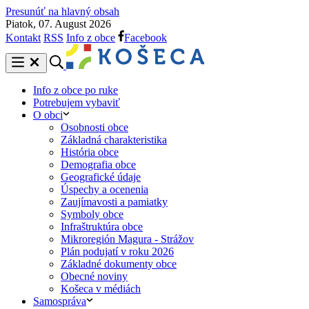
Presunúť na hlavný obsah
Piatok, 07. August 2026
Kontakt
RSS
Info z obce
Facebook
Info z obce po ruke
Potrebujem vybaviť
O obci
Osobnosti obce
Základná charakteristika
História obce
Demografia obce
Geografické údaje
Úspechy a ocenenia
Zaujímavosti a pamiatky
Symboly obce
Infraštruktúra obce
Mikroregión Magura - Strážov
Plán podujatí v roku 2026
Základné dokumenty obce
Obecné noviny
Košeca v médiách
Samospráva