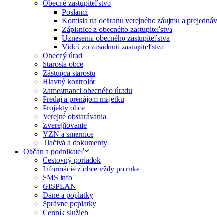
Obecné zastupiteľstvo
Poslanci
Komisia na ochranu verejného záujmu a prejednáva
Zápisnice z obecného zastupiteľstva
Uznesenia obecného zastupiteľstva
Videá zo zasadnutí zastupiteľstva
Obecný úrad
Starosta obce
Zástupca starostu
Hlavný kontrolór
Zamestnanci obecného úradu
Predaj a prenájom majetku
Projekty obce
Verejné obstarávania
Zverejňovanie
VZN a smernice
Tlačivá a dokumenty
Občan a podnikateľ
Cestovný poriadok
Informácie z obce vždy po ruke
SMS info
GISPLAN
Dane a poplatky
Správne poplatky
Cenník služieb