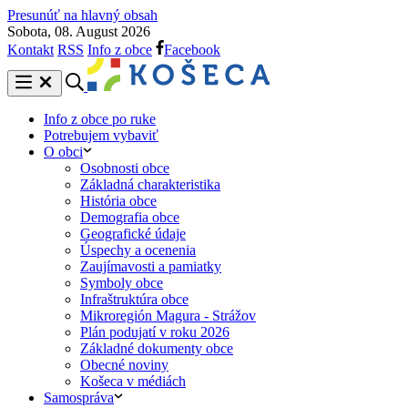
Presunúť na hlavný obsah
Sobota, 08. August 2026
Kontakt
RSS
Info z obce
Facebook
Info z obce po ruke
Potrebujem vybaviť
O obci
Osobnosti obce
Základná charakteristika
História obce
Demografia obce
Geografické údaje
Úspechy a ocenenia
Zaujímavosti a pamiatky
Symboly obce
Infraštruktúra obce
Mikroregión Magura - Strážov
Plán podujatí v roku 2026
Základné dokumenty obce
Obecné noviny
Košeca v médiách
Samospráva