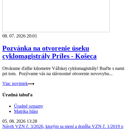
08. 07. 2026 20:01
Pozvánka na otvorenie úseku
cyklomagistrály Príles - Košeca
Otvárame ďalšie kilometre Vážskej cyklomagistrály! Buďte s nami
pri tom. Pozývame vás na slávnostné otvorenie novovybu...
Viac noviniek
Úradná tabuľa
Úradné oznamy
Matrika hlási
05. 08. 2026 13:28
Návrh VZN č. 3/2026, ktorým sa mení a dopĺňa VZN č. 1/2019 o