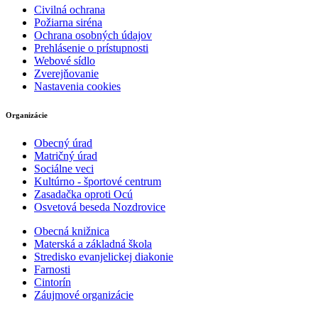
Civilná ochrana
Požiarna siréna
Ochrana osobných údajov
Prehlásenie o prístupnosti
Webové sídlo
Zverejňovanie
Nastavenia cookies
Organizácie
Obecný úrad
Matričný úrad
Sociálne veci
Kultúrno - športové centrum
Zasadačka oproti Ocú
Osvetová beseda Nozdrovice
Obecná knižnica
Materská a základná škola
Stredisko evanjelickej diakonie
Farnosti
Cintorín
Záujmové organizácie