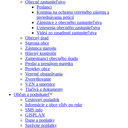
Obecné zastupiteľstvo
Poslanci
Komisia na ochranu verejného záujmu a
prejednávania petícií
Zápisnice z obecného zastupiteľstva
Uznesenia obecného zastupiteľstva
Videá zo zasadnutí zastupiteľstva
Obecný úrad
Starosta obce
Zástupca starostu
Hlavný kontrolór
Zamestnanci obecného úradu
Predaj a prenájom majetku
Projekty obce
Verejné obstarávania
Zverejňovanie
VZN a smernice
Tlačivá a dokumenty
Občan a podnikateľ
Cestovný poriadok
Informácie z obce vždy po ruke
SMS info
GISPLAN
Dane a poplatky
Správne poplatky