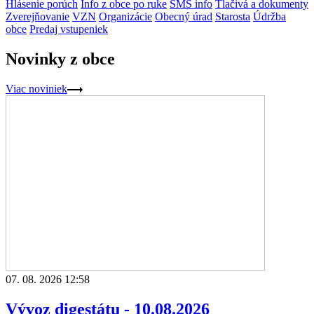
Hlásenie porúch
Info z obce po ruke
SMS info
Tlačivá a dokumenty
Zverejňovanie
VZN
Organizácie
Obecný úrad
Starosta
Údržba
obce
Predaj vstupeniek
Novinky z obce
Viac noviniek
07. 08. 2026 12:58
Vývoz digestátu - 10.08.2026