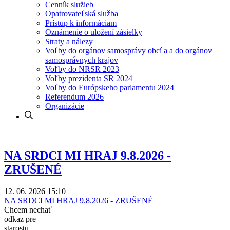
Cenník služieb
Opatrovateľská služba
Prístup k informáciam
Oznámenie o uložení zásielky
Straty a nálezy
Voľby do orgánov samosprávy obcí a a do orgánov
samosprávnych krajov
Voľby do NRSR 2023
Voľby prezidenta SR 2024
Voľby do Európskeho parlamentu 2024
Referendum 2026
Organizácie
NA SRDCI MI HRAJ 9.8.2026 -
ZRUŠENÉ
12. 06. 2026 15:10
NA SRDCI MI HRAJ 9.8.2026 - ZRUŠENÉ
Chcem nechať
odkaz pre
starostu