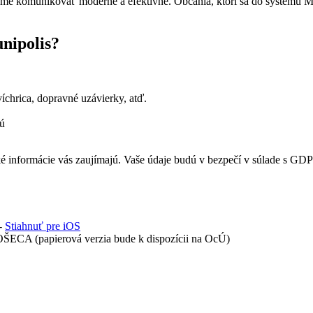
žeme komunikovať moderne a efektívne. Občania, ktorí sa do systému Mun
nipolis?
víchrica, dopravné uzávierky, atď.
jú
 aké informácie vás zaujímajú. Vaše údaje budú v bezpečí v súlade s 
-
Stiahnuť pre iOS
OŠECA (papierová verzia bude k dispozícii na OcÚ)