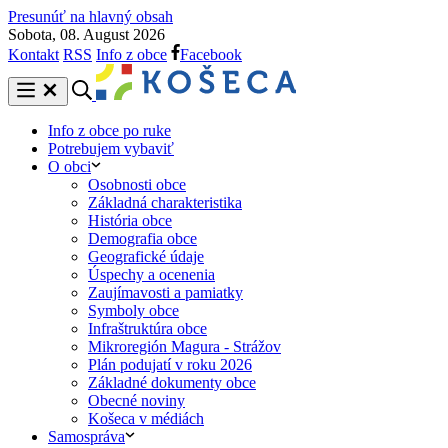
Presunúť na hlavný obsah
Sobota, 08. August 2026
Kontakt
RSS
Info z obce
Facebook
Info z obce po ruke
Potrebujem vybaviť
O obci
Osobnosti obce
Základná charakteristika
História obce
Demografia obce
Geografické údaje
Úspechy a ocenenia
Zaujímavosti a pamiatky
Symboly obce
Infraštruktúra obce
Mikroregión Magura - Strážov
Plán podujatí v roku 2026
Základné dokumenty obce
Obecné noviny
Košeca v médiách
Samospráva