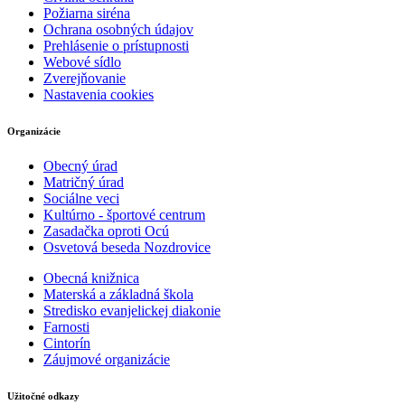
Požiarna siréna
Ochrana osobných údajov
Prehlásenie o prístupnosti
Webové sídlo
Zverejňovanie
Nastavenia cookies
Organizácie
Obecný úrad
Matričný úrad
Sociálne veci
Kultúrno - športové centrum
Zasadačka oproti Ocú
Osvetová beseda Nozdrovice
Obecná knižnica
Materská a základná škola
Stredisko evanjelickej diakonie
Farnosti
Cintorín
Záujmové organizácie
Užitočné odkazy