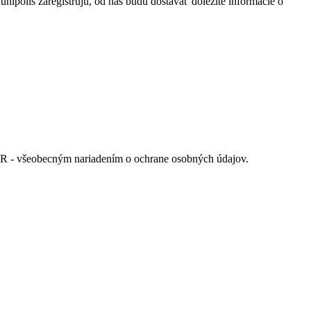
ipolis zaregistrujú, od nás budú dostávať dôležité informácie o
GDPR - všeobecným nariadením o ochrane osobných údajov.