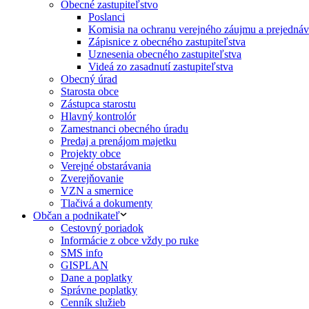
Obecné zastupiteľstvo
Poslanci
Komisia na ochranu verejného záujmu a prejednáva
Zápisnice z obecného zastupiteľstva
Uznesenia obecného zastupiteľstva
Videá zo zasadnutí zastupiteľstva
Obecný úrad
Starosta obce
Zástupca starostu
Hlavný kontrolór
Zamestnanci obecného úradu
Predaj a prenájom majetku
Projekty obce
Verejné obstarávania
Zverejňovanie
VZN a smernice
Tlačivá a dokumenty
Občan a podnikateľ
Cestovný poriadok
Informácie z obce vždy po ruke
SMS info
GISPLAN
Dane a poplatky
Správne poplatky
Cenník služieb