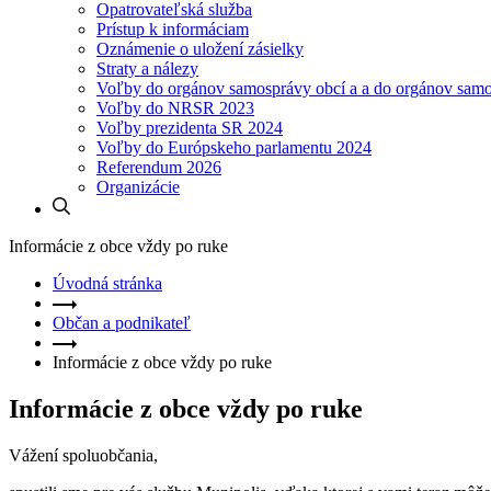
Opatrovateľská služba
Prístup k informáciam
Oznámenie o uložení zásielky
Straty a nálezy
Voľby do orgánov samosprávy obcí a a do orgánov sam
Voľby do NRSR 2023
Voľby prezidenta SR 2024
Voľby do Európskeho parlamentu 2024
Referendum 2026
Organizácie
Informácie z obce vždy po ruke
Úvodná stránka
Občan a podnikateľ
Informácie z obce vždy po ruke
Informácie z obce vždy po ruke
Vážení spoluobčania,