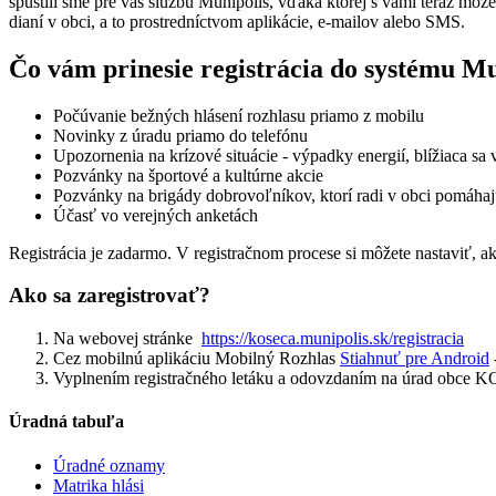
spustili sme pre vás službu Munipolis, vďaka ktorej s vami teraz mô
dianí v obci, a to prostredníctvom aplikácie, e-mailov alebo SMS.
Čo vám prinesie registrácia do systému Mu
Počúvanie bežných hlásení rozhlasu priamo z mobilu
Novinky z úradu priamo do telefónu
Upozornenia na krízové situácie - výpadky energií, blížiaca sa 
Pozvánky na športové a kultúrne akcie
Pozvánky na brigády dobrovoľníkov, ktorí radi v obci pomáha
Účasť vo verejných anketách
Registrácia je zadarmo. V registračnom procese si môžete nastaviť,
Ako sa zaregistrovať?
Na webovej stránke
https://koseca.munipolis.sk/registracia
Cez mobilnú aplikáciu Mobilný Rozhlas
Stiahnuť pre Android
Vyplnením registračného letáku a odovzdaním na úrad obce K
Úradná tabuľa
Úradné oznamy
Matrika hlási