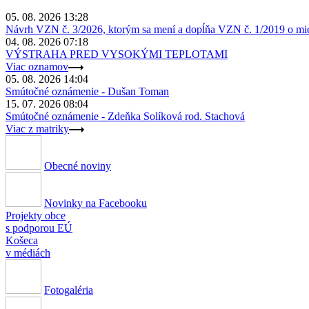
05. 08. 2026 13:28
Návrh VZN č. 3/2026, ktorým sa mení a dopĺňa VZN č. 1/2019 o miest
04. 08. 2026 07:18
VÝSTRAHA PRED VYSOKÝMI TEPLOTAMI
Viac oznamov
05. 08. 2026 14:04
Smútočné oznámenie - Dušan Toman
15. 07. 2026 08:04
Smútočné oznámenie - Zdeňka Solíková rod. Stachová
Viac z matriky
Obecné noviny
Novinky na Facebooku
Projekty obce
s podporou EÚ
Košeca
v médiách
Fotogaléria