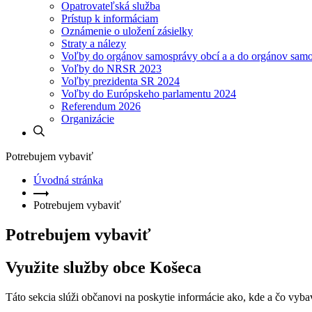
Opatrovateľská služba
Prístup k informáciam
Oznámenie o uložení zásielky
Straty a nálezy
Voľby do orgánov samosprávy obcí a a do orgánov sam
Voľby do NRSR 2023
Voľby prezidenta SR 2024
Voľby do Európskeho parlamentu 2024
Referendum 2026
Organizácie
Potrebujem vybaviť
Úvodná stránka
Potrebujem vybaviť
Potrebujem vybaviť
Využite služby obce Košeca
Táto sekcia slúži občanovi na poskytie informácie ako, kde a čo vyb