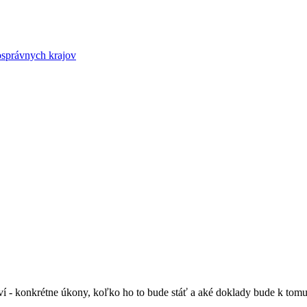
osprávnych krajov
aví - konkrétne úkony, koľko ho to bude stáť a aké doklady bude k tom