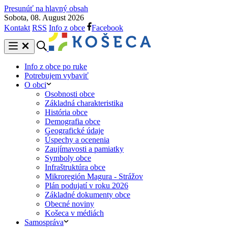
Presunúť na hlavný obsah
Sobota, 08. August 2026
Kontakt
RSS
Info z obce
Facebook
Info z obce po ruke
Potrebujem vybaviť
O obci
Osobnosti obce
Základná charakteristika
História obce
Demografia obce
Geografické údaje
Úspechy a ocenenia
Zaujímavosti a pamiatky
Symboly obce
Infraštruktúra obce
Mikroregión Magura - Strážov
Plán podujatí v roku 2026
Základné dokumenty obce
Obecné noviny
Košeca v médiách
Samospráva