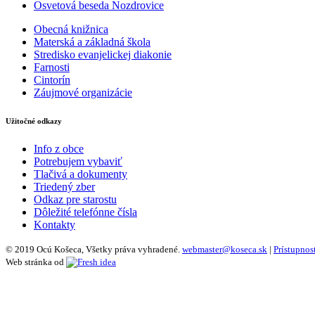
Osvetová beseda Nozdrovice
Obecná knižnica
Materská a základná škola
Stredisko evanjelickej diakonie
Farnosti
Cintorín
Záujmové organizácie
Užitočné odkazy
Info z obce
Potrebujem vybaviť
Tlačivá a dokumenty
Triedený zber
Odkaz pre starostu
Dôležité telefónne čísla
Kontakty
© 2019 Ocú Košeca, Všetky práva vyhradené.
webmaster@koseca.sk
|
Prístupnos
Web stránka od