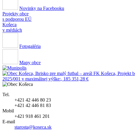
Novinky na Facebooku
Projekty obce
s podporou EÚ
Košeca
v médiách
Fotogaléria
Mapy obce
Tel.
+421 42 446 80 23
+421 42 446 81 83
Mobil
+421 918 461 201
E-mail
starosta@koseca.sk