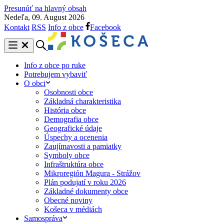
Presunúť na hlavný obsah
Nedeľa, 09. August 2026
Kontakt
RSS
Info z obce
Facebook
Info z obce po ruke
Potrebujem vybaviť
O obci
Osobnosti obce
Základná charakteristika
História obce
Demografia obce
Geografické údaje
Úspechy a ocenenia
Zaujímavosti a pamiatky
Symboly obce
Infraštruktúra obce
Mikroregión Magura - Strážov
Plán podujatí v roku 2026
Základné dokumenty obce
Obecné noviny
Košeca v médiách
Samospráva