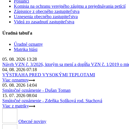
Poslanci
Komisia na ochranu verejného záujmu a prejednávania petícií
Zápisnice z obecného zastupiteľstva
Uznesenia obecného zastupiteľstva
Videá zo zasadnutí zastupiteľstva
Úradná tabuľa
Úradné oznamy
Matrika hlási
05. 08. 2026 13:28
Návrh VZN č. 3/2026, ktorým sa mení a dopĺňa VZN č. 1/2019 o miest
04. 08. 2026 07:18
VÝSTRAHA PRED VYSOKÝMI TEPLOTAMI
Viac oznamov
05. 08. 2026 14:04
Smútočné oznámenie - Dušan Toman
15. 07. 2026 08:04
Smútočné oznámenie - Zdeňka Solíková rod. Stachová
Viac z matriky
Obecné noviny