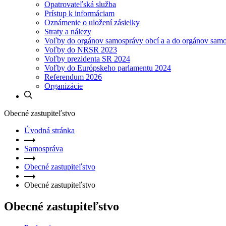
Opatrovateľská služba
Prístup k informáciam
Oznámenie o uložení zásielky
Straty a nálezy
Voľby do orgánov samosprávy obcí a a do orgánov sam
Voľby do NRSR 2023
Voľby prezidenta SR 2024
Voľby do Európskeho parlamentu 2024
Referendum 2026
Organizácie
Obecné zastupiteľstvo
Úvodná stránka
Samospráva
Obecné zastupiteľstvo
Obecné zastupiteľstvo
Obecné zastupiteľstvo