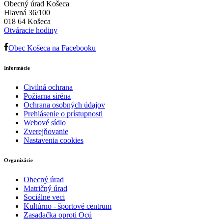
Obecný úrad Košeca
Hlavná 36/100
018 64 Košeca
Otváracie hodiny
Obec Košeca na Facebooku
Informácie
Civilná ochrana
Požiarna siréna
Ochrana osobných údajov
Prehlásenie o prístupnosti
Webové sídlo
Zverejňovanie
Nastavenia cookies
Organizácie
Obecný úrad
Matričný úrad
Sociálne veci
Kultúrno - športové centrum
Zasadačka oproti Ocú