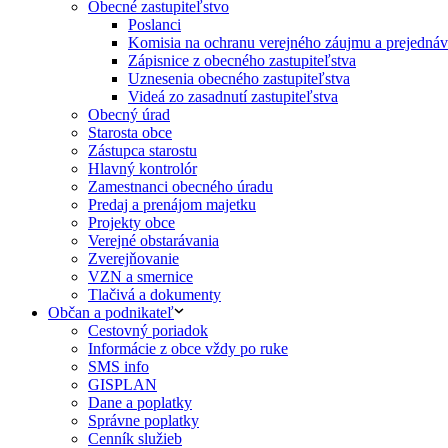
Obecné zastupiteľstvo
Poslanci
Komisia na ochranu verejného záujmu a prejednáva
Zápisnice z obecného zastupiteľstva
Uznesenia obecného zastupiteľstva
Videá zo zasadnutí zastupiteľstva
Obecný úrad
Starosta obce
Zástupca starostu
Hlavný kontrolór
Zamestnanci obecného úradu
Predaj a prenájom majetku
Projekty obce
Verejné obstarávania
Zverejňovanie
VZN a smernice
Tlačivá a dokumenty
Občan a podnikateľ
Cestovný poriadok
Informácie z obce vždy po ruke
SMS info
GISPLAN
Dane a poplatky
Správne poplatky
Cenník služieb