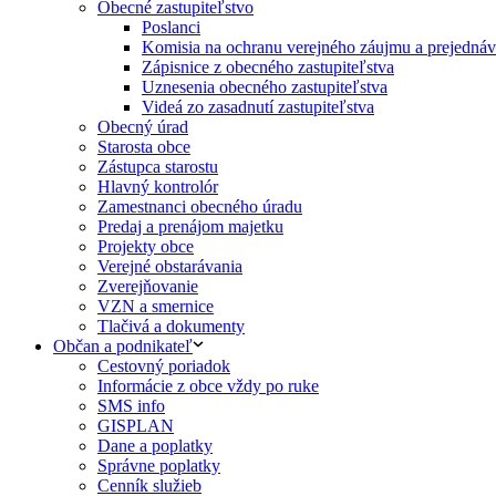
Obecné zastupiteľstvo
Poslanci
Komisia na ochranu verejného záujmu a prejednáva
Zápisnice z obecného zastupiteľstva
Uznesenia obecného zastupiteľstva
Videá zo zasadnutí zastupiteľstva
Obecný úrad
Starosta obce
Zástupca starostu
Hlavný kontrolór
Zamestnanci obecného úradu
Predaj a prenájom majetku
Projekty obce
Verejné obstarávania
Zverejňovanie
VZN a smernice
Tlačivá a dokumenty
Občan a podnikateľ
Cestovný poriadok
Informácie z obce vždy po ruke
SMS info
GISPLAN
Dane a poplatky
Správne poplatky
Cenník služieb