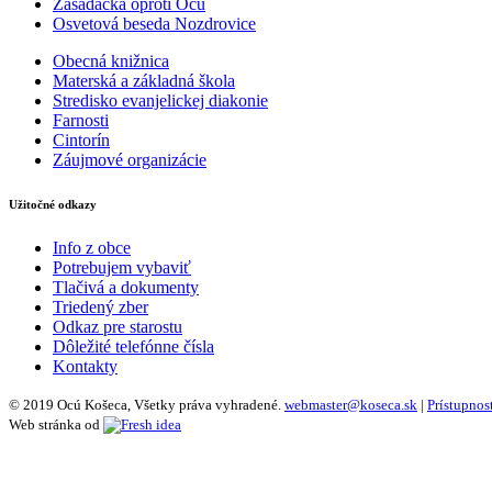
Zasadačka oproti Ocú
Osvetová beseda Nozdrovice
Obecná knižnica
Materská a základná škola
Stredisko evanjelickej diakonie
Farnosti
Cintorín
Záujmové organizácie
Užitočné odkazy
Info z obce
Potrebujem vybaviť
Tlačivá a dokumenty
Triedený zber
Odkaz pre starostu
Dôležité telefónne čísla
Kontakty
© 2019 Ocú Košeca, Všetky práva vyhradené.
webmaster@koseca.sk
|
Prístupnos
Web stránka od