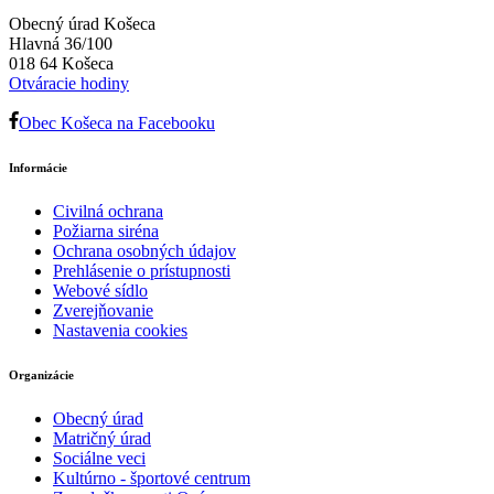
Obecný úrad Košeca
Hlavná 36/100
018 64 Košeca
Otváracie hodiny
Obec Košeca na Facebooku
Informácie
Civilná ochrana
Požiarna siréna
Ochrana osobných údajov
Prehlásenie o prístupnosti
Webové sídlo
Zverejňovanie
Nastavenia cookies
Organizácie
Obecný úrad
Matričný úrad
Sociálne veci
Kultúrno - športové centrum