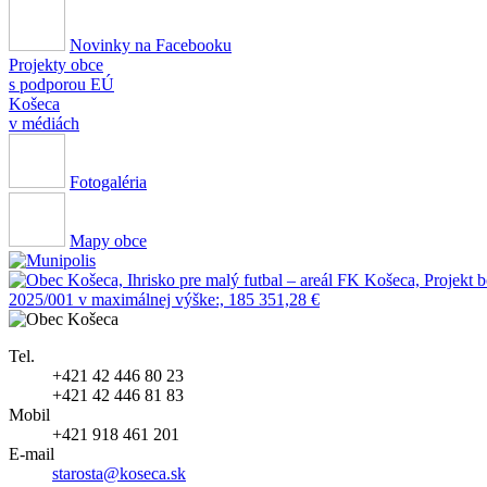
Novinky na Facebooku
Projekty obce
s podporou EÚ
Košeca
v médiách
Fotogaléria
Mapy obce
Tel.
+421 42 446 80 23
+421 42 446 81 83
Mobil
+421 918 461 201
E-mail
starosta@koseca.sk