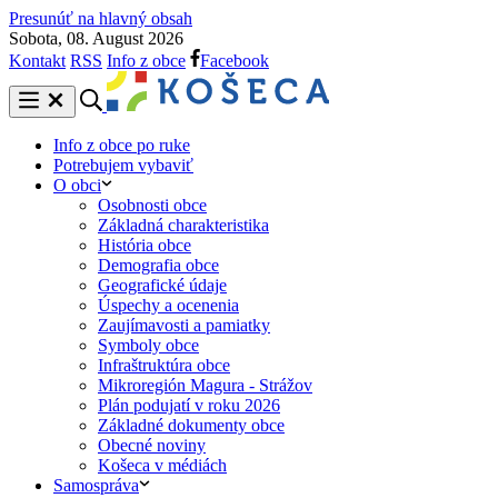
Presunúť na hlavný obsah
Sobota, 08. August 2026
Kontakt
RSS
Info z obce
Facebook
Info z obce po ruke
Potrebujem vybaviť
O obci
Osobnosti obce
Základná charakteristika
História obce
Demografia obce
Geografické údaje
Úspechy a ocenenia
Zaujímavosti a pamiatky
Symboly obce
Infraštruktúra obce
Mikroregión Magura - Strážov
Plán podujatí v roku 2026
Základné dokumenty obce
Obecné noviny
Košeca v médiách
Samospráva