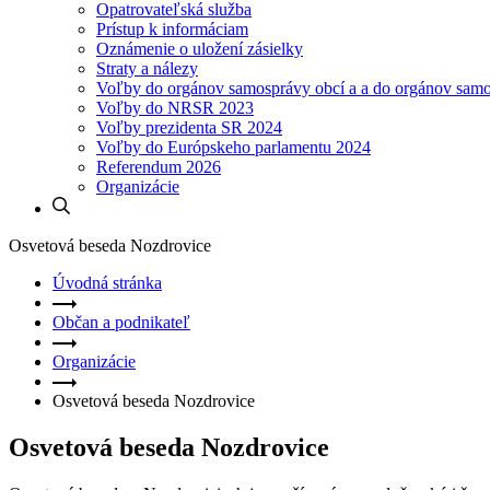
Opatrovateľská služba
Prístup k informáciam
Oznámenie o uložení zásielky
Straty a nálezy
Voľby do orgánov samosprávy obcí a a do orgánov sam
Voľby do NRSR 2023
Voľby prezidenta SR 2024
Voľby do Európskeho parlamentu 2024
Referendum 2026
Organizácie
Osvetová beseda Nozdrovice
Úvodná stránka
Občan a podnikateľ
Organizácie
Osvetová beseda Nozdrovice
Osvetová beseda Nozdrovice