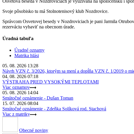
Osvetová beseda v Nozdroviciach je využívaná na spoločenskú i šport
Svoje pôsobisko tu má Stolnotenisový klub Nozdrovice.
Správcom Osvetovej besedy v Nozdroviciach je pani Jarmila Otrubová
rezerváciu vybaviť na obecnom úrade.
Úradná tabuľa
Úradné oznamy
Matrika hlási
05. 08. 2026 13:28
Návrh VZN č. 3/2026, ktorým sa mení a dopĺňa VZN č. 1/2019 o miest
04. 08. 2026 07:18
VÝSTRAHA PRED VYSOKÝMI TEPLOTAMI
Viac oznamov
05. 08. 2026 14:04
Smútočné oznámenie - Dušan Toman
15. 07. 2026 08:04
Smútočné oznámenie - Zdeňka Solíková rod. Stachová
Viac z matriky
Obecné noviny