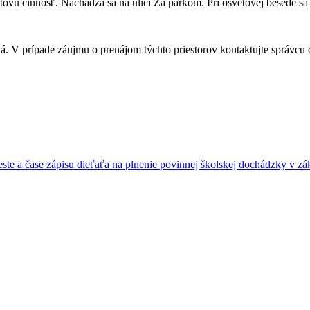
ovú činnosť. Nachádza sa na ulici Za parkom. Pri osvetovej besede sa 
. V prípade záujmu o prenájom týchto priestorov kontaktujte správcu
e a čase zápisu dieťaťa na plnenie povinnej školskej dochádzky v zák