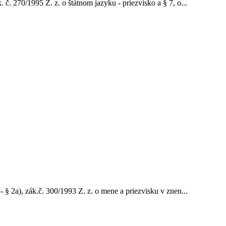
 č. 270/1995 Z. z. o štátnom jazyku - priezvisko a § 7, o...
- § 2a), zák.č. 300/1993 Z. z. o mene a priezvisku v znen...