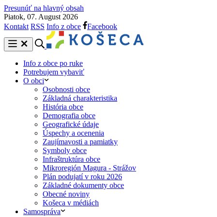
Presunúť na hlavný obsah
Piatok, 07. August 2026
Kontakt
RSS
Info z obce
Facebook
Info z obce po ruke
Potrebujem vybaviť
O obci
Osobnosti obce
Základná charakteristika
História obce
Demografia obce
Geografické údaje
Úspechy a ocenenia
Zaujímavosti a pamiatky
Symboly obce
Infraštruktúra obce
Mikroregión Magura - Strážov
Plán podujatí v roku 2026
Základné dokumenty obce
Obecné noviny
Košeca v médiách
Samospráva