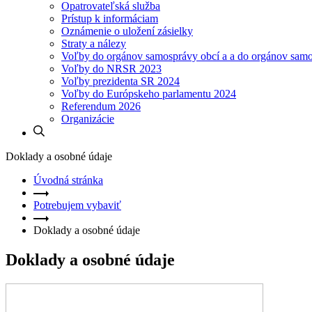
Opatrovateľská služba
Prístup k informáciam
Oznámenie o uložení zásielky
Straty a nálezy
Voľby do orgánov samosprávy obcí a a do orgánov sam
Voľby do NRSR 2023
Voľby prezidenta SR 2024
Voľby do Európskeho parlamentu 2024
Referendum 2026
Organizácie
Doklady a osobné údaje
Úvodná stránka
Potrebujem vybaviť
Doklady a osobné údaje
Doklady a osobné údaje