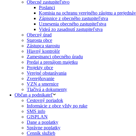
Obecné zastupiteľstvo
Poslanci
Komisia na ochranu verejného záujmu a prejednáva
Zápisnice z obecného zastupiteľstva
Uznesenia obecného zastupiteľstva
Videá zo zasadnutí zastupiteľstva
Obecný úrad
Starosta obce
Zástupca starostu
Hlavný kontrolór
Zamestnanci obecného úradu
Predaj a prenájom majetku
Projekty obce
Verejné obstarávania
Zverejňovanie
VZN a smernice
Tlačivá a dokumenty
Občan a podnikateľ
Cestovný poriadok
Informácie z obce vždy po ruke
SMS info
GISPLAN
Dane a poplatky
Správne poplatky
Cenník služieb