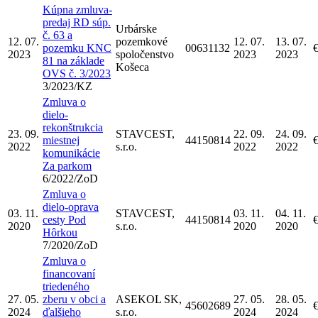
Kúpna zmluva-
predaj RD súp.
Urbárske
č. 63 a
12. 07.
pozemkové
12. 07.
13. 07.
pozemku KNC
00631132
2023
spoločenstvo
2023
2023
81 na základe
Košeca
OVS č. 3/2023
3/2023/KZ
Zmluva o
dielo-
rekonštrukcia
23. 09.
STAVCEST,
22. 09.
24. 09.
miestnej
44150814
2022
s.r.o.
2022
2022
komunikácie
Za parkom
6/2022/ZoD
Zmluva o
dielo-oprava
03. 11.
STAVCEST,
03. 11.
04. 11.
cesty Pod
44150814
2020
s.r.o.
2020
2020
Hôrkou
7/2020/ZoD
Zmluva o
financovaní
triedeného
27. 05.
zberu v obci a
ASEKOL SK,
27. 05.
28. 05.
45602689
2024
ďalšieho
s.r.o.
2024
2024