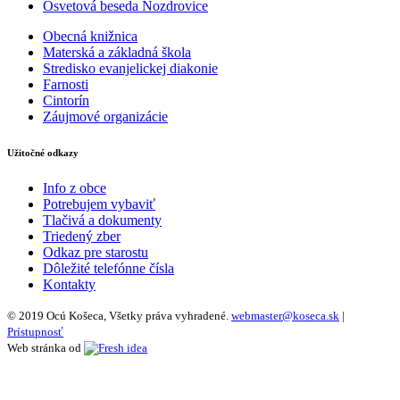
Osvetová beseda Nozdrovice
Obecná knižnica
Materská a základná škola
Stredisko evanjelickej diakonie
Farnosti
Cintorín
Záujmové organizácie
Užitočné odkazy
Info z obce
Potrebujem vybaviť
Tlačivá a dokumenty
Triedený zber
Odkaz pre starostu
Dôležité telefónne čísla
Kontakty
© 2019 Ocú Košeca, Všetky práva vyhradené.
webmaster@koseca.sk
|
Prístupnosť
Web stránka od