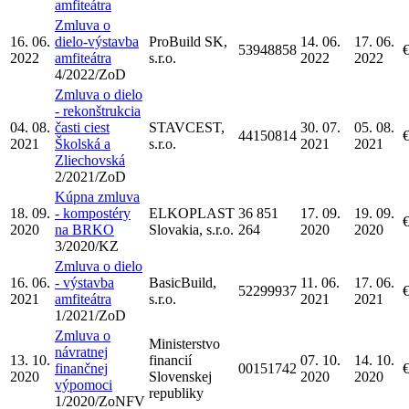
amfiteátra
Zmluva o
16. 06.
dielo-výstavba
ProBuild SK,
14. 06.
17. 06.
53948858
2022
amfiteátra
s.r.o.
2022
2022
4/2022/ZoD
Zmluva o dielo
- rekonštrukcia
04. 08.
časti ciest
STAVCEST,
30. 07.
05. 08.
44150814
2021
Školská a
s.r.o.
2021
2021
Zliechovská
2/2021/ZoD
Kúpna zmluva
18. 09.
- kompostéry
ELKOPLAST
36 851
17. 09.
19. 09.
2020
na BRKO
Slovakia, s.r.o.
264
2020
2020
3/2020/KZ
Zmluva o dielo
16. 06.
- výstavba
BasicBuild,
11. 06.
17. 06.
52299937
2021
amfiteátra
s.r.o.
2021
2021
1/2021/ZoD
Zmluva o
Ministerstvo
návratnej
13. 10.
financií
07. 10.
14. 10.
finančnej
00151742
2020
Slovenskej
2020
2020
výpomoci
republiky
1/2020/ZoNFV