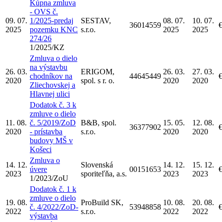
Kúpna zmluva
- OVS č.
09. 07.
1/2025-predaj
SESTAV,
08. 07.
10. 07.
36014559
2025
pozemku KNC
s.r.o.
2025
2025
274/26
1/2025/KZ
Zmluva o dielo
na výstavbu
26. 03.
ERIGOM,
26. 03.
27. 03.
chodníkov na
44645449
2020
spol. s r. o.
2020
2020
Zliechovskej a
Hlavnej ulici
Dodatok č. 3 k
zmluve o dielo
11. 08.
č. 5/2019/ZoD
B&B, spol.
15. 05.
12. 08.
36377902
2020
- prístavba
s.r.o.
2020
2020
budovy MŠ v
Košeci
Zmluva o
14. 12.
Slovenská
14. 12.
15. 12.
úvere
00151653
2023
sporiteľňa, a.s.
2023
2023
1/2023/ZoU
Dodatok č. 1 k
zmluve o dielo
19. 08.
ProBuild SK,
10. 08.
20. 08.
č. 4/2022/ZoD-
53948858
2022
s.r.o.
2022
2022
výstavba