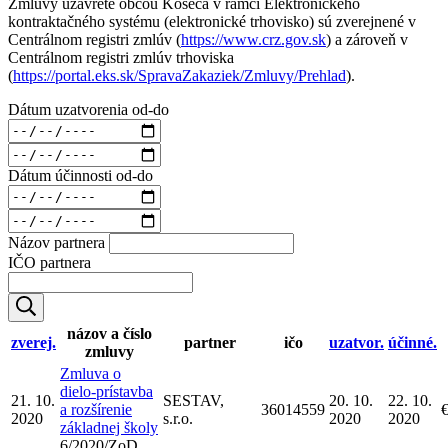
Zmluvy uzavreté obcou Košeca v rámci Elektronického
kontraktačného systému (elektronické trhovisko) sú zverejnené v
Centrálnom registri zmlúv (
https://www.crz.gov.sk
) a zároveň v
Centrálnom registri zmlúv trhoviska
(
https://portal.eks.sk/SpravaZakaziek/Zmluvy/Prehlad
).
Dátum uzatvorenia od-do
Dátum účinnosti od-do
Názov partnera
IČO partnera
názov a číslo
zverej.
partner
ičo
uzatvor.
účinné.
zmluvy
Zmluva o
dielo-prístavba
21. 10.
SESTAV,
20. 10.
22. 10.
a rozšírenie
36014559
2020
s.r.o.
2020
2020
základnej školy
6/2020/ZoD