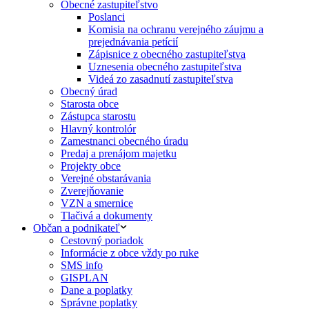
Obecné zastupiteľstvo
Poslanci
Komisia na ochranu verejného záujmu a
prejednávania petícií
Zápisnice z obecného zastupiteľstva
Uznesenia obecného zastupiteľstva
Videá zo zasadnutí zastupiteľstva
Obecný úrad
Starosta obce
Zástupca starostu
Hlavný kontrolór
Zamestnanci obecného úradu
Predaj a prenájom majetku
Projekty obce
Verejné obstarávania
Zverejňovanie
VZN a smernice
Tlačivá a dokumenty
Občan a podnikateľ
Cestovný poriadok
Informácie z obce vždy po ruke
SMS info
GISPLAN
Dane a poplatky
Správne poplatky