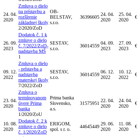
Zmluva o dielo
na prístavbu a
OB-
24. 04.
24. 04.
25. 04.
rozšírenie
BELSTAV,
36396605
2020
2020
2020
základnej školy
s.r.o.
2/2020/ZoD
Dodatok č. 1 k
zmluve o dielo
26. 09.
SESTAV,
04. 09.
27. 09.
č. 7/2022/ZoD-
36014559
2023
s.r.o.
2023
2023
nadstavba MŠ
1
Zmluva o dielo
- prístavba a
09. 12.
SESTAV,
06. 12.
10. 12.
nadstavba
36014559
2022
s.r.o.
2022
2022
materskej školy
7/2022/ZoD
Zmluva o
termínovanom
Prima banka
23. 04.
22. 04.
24. 04.
úvere Prima
Slovensko,
31575951
2020
2020
2020
banka
a.s.
1/2020/ZoU
Dodatok č. 2 k
10. 08.
ERIGOM,
29. 06.
11. 08.
zmluve o dielo
44645449
2020
spol. s r. o.
2020
2020
č. 1/2020/ZoD