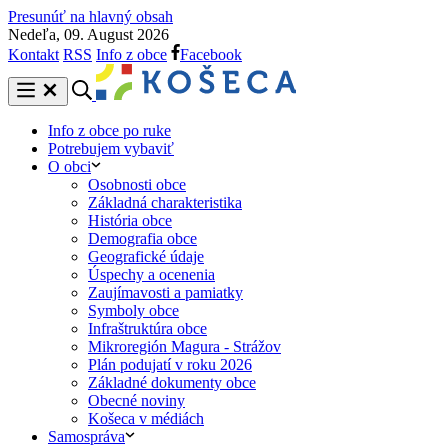
Presunúť na hlavný obsah
Nedeľa, 09. August 2026
Kontakt
RSS
Info z obce
Facebook
Info z obce po ruke
Potrebujem vybaviť
O obci
Osobnosti obce
Základná charakteristika
História obce
Demografia obce
Geografické údaje
Úspechy a ocenenia
Zaujímavosti a pamiatky
Symboly obce
Infraštruktúra obce
Mikroregión Magura - Strážov
Plán podujatí v roku 2026
Základné dokumenty obce
Obecné noviny
Košeca v médiách
Samospráva