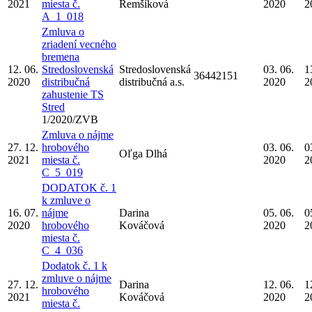
2021
miesta č.
Remšíková
2020
2
A_1_018
Zmluva o
zriadení vecného
bremena
12. 06.
Stredoslovenská
Stredoslovenská
03. 06.
1
36442151
2020
distribučná
distribučná a.s.
2020
2
zahustenie TS
Stred
1/2020/ZVB
Zmluva o nájme
27. 12.
hrobového
03. 06.
0
Oľga Dlhá
2021
miesta č.
2020
2
C_5_019
DODATOK č. 1
k zmluve o
16. 07.
nájme
Darina
05. 06.
0
2020
hrobového
Kováčová
2020
2
miesta č.
C_4_036
Dodatok č. 1 k
zmluve o nájme
27. 12.
Darina
12. 06.
1
hrobového
2021
Kováčová
2020
2
miesta č.