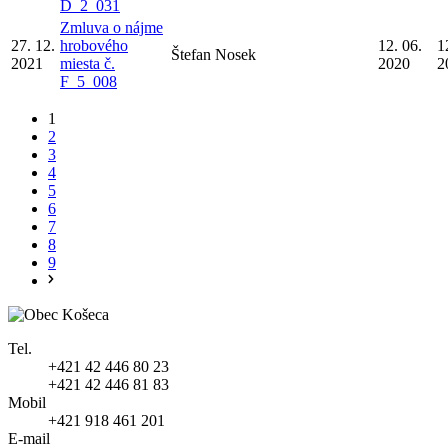
D_2_031
Zmluva o nájme
27. 12.
hrobového
12. 06.
1
Štefan Nosek
2021
miesta č.
2020
2
F_5_008
1
2
3
4
5
6
7
8
9
Tel.
+421 42 446 80 23
+421 42 446 81 83
Mobil
+421 918 461 201
E-mail