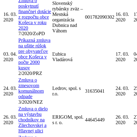
Zmluva o
Slovenský
poskytnutí
rybársky zväz –
finančnej dotácie
16. 03.
Mestská
16. 03.
1
z rozpočtu obce
001782090302
2020
organizácia
2020
2
Košeca v roku
Dubnica nad
2020
Váhom
7/2020/ZoPD
Príkazná zmluva
na ušitie rúšok
pre obyvateľov
03. 04.
Ľubica
17. 03.
0
obce Košeca v
2020
Vladárová
2020
2
počte 2000
kusov
2/2020/PRZ
Zmluva o
zmesovom
24. 03.
Ledrov, spol. s
24. 03.
2
komunálnom
31635041
2020
r.o.
2020
2
odpade
3/2020/NEZ
Zmluva o dielo
na výstavbu
26. 03.
ERIGOM, spol.
26. 03.
2
chodníkov na
44645449
2020
s r. o.
2020
2
Zliechovskej a
Hlavnej ulici