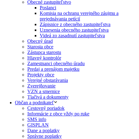
Obecné zastupiteľstvo
Poslanci
Komisia na ochranu verejného záujmu a
prejednávania petícií
Zápisnice z obecného zastupiteľstva
Uznesenia obecného zastupiteľstva
Videá zo zasadnutí zastupiteľstva
Obecný úrad
Starosta obce
Zástupca starostu
Hlavný kontrolór
Zamestnanci obecného úradu
Predaj a prenájom majetku
Projekty obce
Verejné obstarávania
Zverejňovanie
VZN a smernice
Tlačivá a dokumenty
Občan a podnikateľ
Cestovný poriadok
Informácie z obce vždy po ruke
SMS info
GISPLAN
Dane a poplatky
Správne poplatky