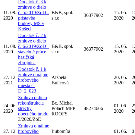
Dodatok č. 3 k
zmluve o dielo
11. 08.
č. 5/2019/ZoD -
B&B, spol.
15. 05.
1
36377902
2020
prístavba
s.r.o.
2020
2
budovy MŠ v
Košeci
Dodatok č. 2 k
zmluve o dielo
11. 08.
č. 6/2019/ZoD -
B&B, spol.
15. 05.
1
36377902
2020
stavebné práce
s.r.o.
2020
2
hasičská
zbrojnica
Dodatok č. 1 k
zmluve o nájme
27. 12.
Alžbeta
20. 05.
2
hrobového
2021
Bulicová
2020
2
miesta č.
D_2_023
Zmluva o dielo
rekonštrukcia
Bc. Michal
24. 06.
01. 06.
2
strechy
Polach MFP
48274666
2020
2020
2
obecného úradu
ROOFS
3/2020/ZoD
Zmluva o nájme
27. 12.
hrobového
Ľubomíra
01. 06.
0