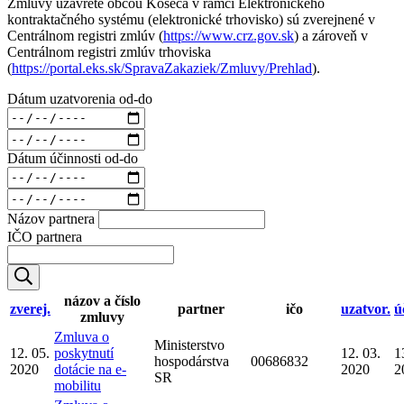
Zmluvy uzavreté obcou Košeca v rámci Elektronického
kontraktačného systému (elektronické trhovisko) sú zverejnené v
Centrálnom registri zmlúv (
https://www.crz.gov.sk
) a zároveň v
Centrálnom registri zmlúv trhoviska
(
https://portal.eks.sk/SpravaZakaziek/Zmluvy/Prehlad
).
Dátum uzatvorenia od-do
Dátum účinnosti od-do
Názov partnera
IČO partnera
názov a číslo
zverej.
partner
ičo
uzatvor.
ú
zmluvy
Zmluva o
Ministerstvo
12. 05.
poskytnutí
12. 03.
1
hospodárstva
00686832
2020
dotácie na e-
2020
2
SR
mobilitu