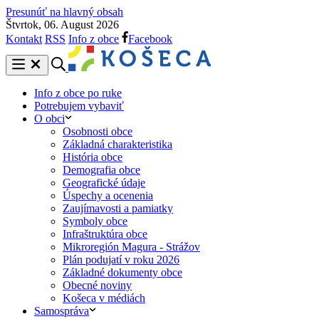
Presunúť na hlavný obsah
Štvrtok, 06. August 2026
Kontakt
RSS
Info z obce
Facebook
Info z obce po ruke
Potrebujem vybaviť
O obci
Osobnosti obce
Základná charakteristika
História obce
Demografia obce
Geografické údaje
Úspechy a ocenenia
Zaujímavosti a pamiatky
Symboly obce
Infraštruktúra obce
Mikroregión Magura - Strážov
Plán podujatí v roku 2026
Základné dokumenty obce
Obecné noviny
Košeca v médiách
Samospráva