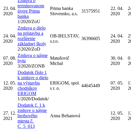
Zmluva o
termínovanom
23. 04.
Prima banka
22. 04.
2
úvere Prima
31575951
2020
Slovensko, a.s.
2020
2
banka
1/2020/ZoU
Zmluva o dielo
na prístavbu a
24. 04.
OB-BELSTAV,
24. 04.
2
rozšírenie
36396605
2020
s.r.o.
2020
2
základnej školy
2/2020/ZoD
Zmluva o nájme
07. 08.
Matušovič
30. 04.
0
bytu
2020
Michal
2020
2
3/2020/ZONB
Dodatok číslo 1
k zmluve o dielo
12. 05.
na výstavbu
ERIGOM, spol.
07. 05.
1
44645449
2020
chodníkov
s r. o.
2020
2
ERIGOM
1/2020/Dodatok/
Dodatok č. 1 k
zmluve o nájme
27. 12.
12. 05.
1
hrobového
Anna Behanová
2021
2020
2
miesta č.
C_5_013