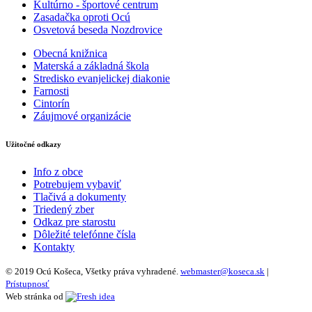
Kultúrno - športové centrum
Zasadačka oproti Ocú
Osvetová beseda Nozdrovice
Obecná knižnica
Materská a základná škola
Stredisko evanjelickej diakonie
Farnosti
Cintorín
Záujmové organizácie
Užitočné odkazy
Info z obce
Potrebujem vybaviť
Tlačivá a dokumenty
Triedený zber
Odkaz pre starostu
Dôležité telefónne čísla
Kontakty
© 2019 Ocú Košeca, Všetky práva vyhradené.
webmaster@koseca.sk
|
Prístupnosť
Web stránka od