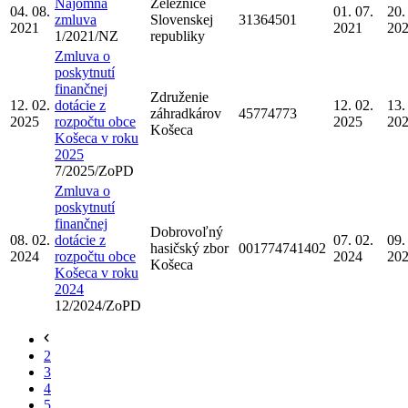
Nájomná
Železnice
04. 08.
01. 07.
20.
zmluva
Slovenskej
31364501
2021
2021
20
1/2021/NZ
republiky
Zmluva o
poskytnutí
finančnej
Združenie
12. 02.
dotácie z
12. 02.
13.
záhradkárov
45774773
2025
rozpočtu obce
2025
20
Košeca
Košeca v roku
2025
7/2025/ZoPD
Zmluva o
poskytnutí
finančnej
Dobrovoľný
08. 02.
dotácie z
07. 02.
09.
hasičský zbor
001774741402
2024
rozpočtu obce
2024
20
Košeca
Košeca v roku
2024
12/2024/ZoPD
2
3
4
5