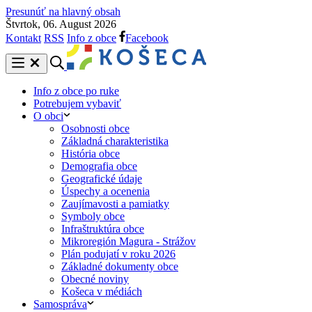
Presunúť na hlavný obsah
Štvrtok, 06. August 2026
Kontakt
RSS
Info z obce
Facebook
Info z obce po ruke
Potrebujem vybaviť
O obci
Osobnosti obce
Základná charakteristika
História obce
Demografia obce
Geografické údaje
Úspechy a ocenenia
Zaujímavosti a pamiatky
Symboly obce
Infraštruktúra obce
Mikroregión Magura - Strážov
Plán podujatí v roku 2026
Základné dokumenty obce
Obecné noviny
Košeca v médiách
Samospráva