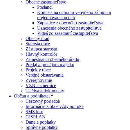
Obecné zastupiteľstvo
Poslanci
Komisia na ochranu verejného záujmu a
prejednávania petícií
Zápisnice z obecného zastupiteľstva
Uznesenia obecného zastupiteľstva
Videá zo zasadnutí zastupiteľstva
Obecný úrad
Starosta obce
Zástupca starostu
Hlavný kontrolór
Zamestnanci obecného úradu
Predaj a prenájom majetku
Projekty obce
Verejné obstarávania
Zverejňovanie
VZN a smernice
Tlačivá a dokumenty
Občan a podnikateľ
Cestovný poriadok
Informácie z obce vždy po ruke
SMS info
GISPLAN
Dane a poplatky
Správne poplatky