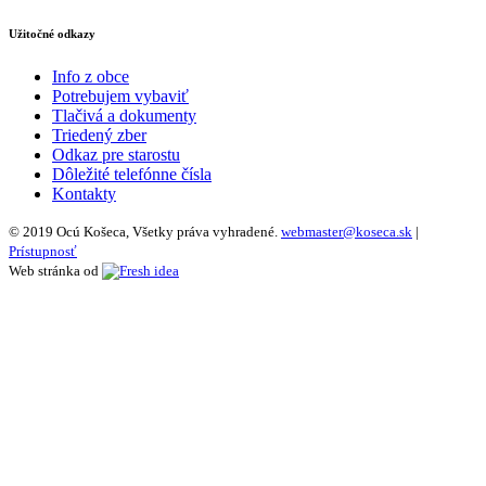
Užitočné odkazy
Info z obce
Potrebujem vybaviť
Tlačivá a dokumenty
Triedený zber
Odkaz pre starostu
Dôležité telefónne čísla
Kontakty
© 2019 Ocú Košeca, Všetky práva vyhradené.
webmaster@koseca.sk
|
Prístupnosť
Web stránka od