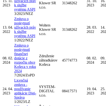
15. 11.
užívacích práv
31. 10.
16.
Kluwer SR
31348262
2023
k službe
2023
20
s.r.o.
systému ASPI
3/2023/NEZ
Zmluva o
poskytnutí
Wolters
13. 04.
užívacích práv
28. 03.
14.
Kluwer SR
31348262
2022
k službe
2022
20
s.r.o.
systému ASPI
1/2022/NEZ
Zmluva o
poskytnutí
finančnej
Združenie
08. 02.
dotácie z
08. 02.
09.
záhradkárov
45774773
2024
rozpočtu obce
2024
20
Košeca
Košeca v roku
2024
7/2024/ZoPD
Licenčná
zmluva -
SYSTEM-
24. 04.
používanie
19. 04.
25.
DIGITAL
08417571
2023
aplikácie Digi-
2023
20
s.r.o.
Správa
1/2023/LZ