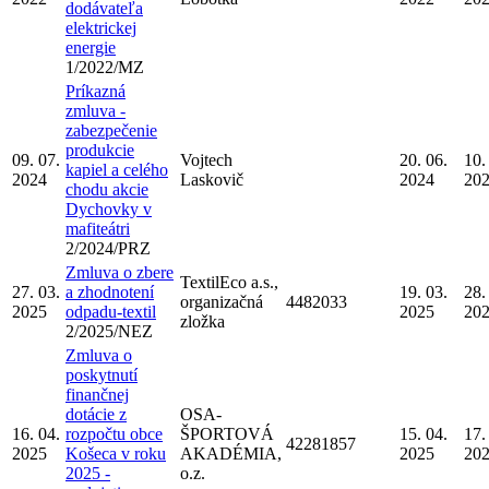
dodávateľa
elektrickej
energie
1/2022/MZ
Príkazná
zmluva -
zabezpečenie
produkcie
09. 07.
Vojtech
20. 06.
10.
kapiel a celého
2024
Laskovič
2024
20
chodu akcie
Dychovky v
mafiteátri
2/2024/PRZ
Zmluva o zbere
TextilEco a.s.,
27. 03.
a zhodnotení
19. 03.
28.
organizačná
4482033
2025
odpadu-textil
2025
20
zložka
2/2025/NEZ
Zmluva o
poskytnutí
finančnej
dotácie z
OSA-
16. 04.
rozpočtu obce
ŠPORTOVÁ
15. 04.
17.
42281857
2025
Košeca v roku
AKADÉMIA,
2025
20
2025 -
o.z.