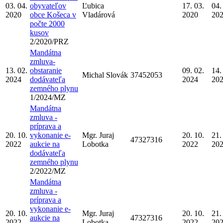
03. 04.
obyvateľov
Ľubica
17. 03.
04.
2020
obce Košeca v
Vladárová
2020
20
počte 2000
kusov
2/2020/PRZ
Mandátna
zmluva-
13. 02.
obstaranie
09. 02.
14.
Michal Slovák
37452053
2024
dodávateľa
2024
20
zemného plynu
1/2024/MZ
Mandátna
zmluva -
príprava a
20. 10.
vykonanie e-
Mgr. Juraj
20. 10.
21.
47327316
2022
aukcie na
Lobotka
2022
20
dodávateľa
zemného plynu
2/2022/MZ
Mandátna
zmluva -
príprava a
vykonanie e-
20. 10.
Mgr. Juraj
20. 10.
21.
aukcie na
47327316
2022
Lobotka
2022
20