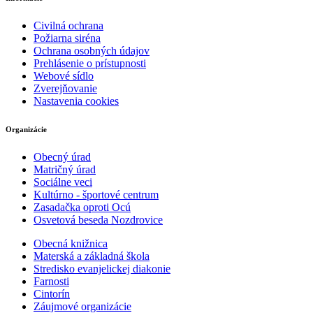
Civilná ochrana
Požiarna siréna
Ochrana osobných údajov
Prehlásenie o prístupnosti
Webové sídlo
Zverejňovanie
Nastavenia cookies
Organizácie
Obecný úrad
Matričný úrad
Sociálne veci
Kultúrno - športové centrum
Zasadačka oproti Ocú
Osvetová beseda Nozdrovice
Obecná knižnica
Materská a základná škola
Stredisko evanjelickej diakonie
Farnosti
Cintorín
Záujmové organizácie