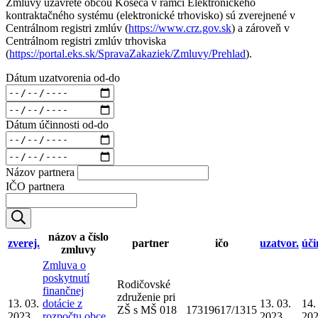
Zmluvy uzavreté obcou Košeca v rámci Elektronického
kontraktačného systému (elektronické trhovisko) sú zverejnené v
Centrálnom registri zmlúv (
https://www.crz.gov.sk
) a zároveň v
Centrálnom registri zmlúv trhoviska
(
https://portal.eks.sk/SpravaZakaziek/Zmluvy/Prehlad
).
Dátum uzatvorenia od-do
Dátum účinnosti od-do
Názov partnera
IČO partnera
názov a číslo
zverej.
partner
ičo
uzatvor.
úči
zmluvy
Zmluva o
poskytnutí
Rodičovské
finančnej
združenie pri
13. 03.
dotácie z
13. 03.
14.
ZŠ s MŠ 018
17319617/1315
2023
rozpočtu obce
2023
20