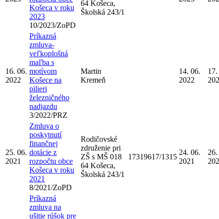
64 Košeca,
Košeca v roku
Školská 243/1
2023
10/2023/ZoPD
Príkazná
zmluva-
veľkoplošná
maľba s
16. 06.
motívom
Martin
14. 06.
17.
2022
Košece na
Kremeň
2022
20
pilieri
železničného
nadjazdu
3/2022/PRZ
Zmluva o
poskytnutí
Rodičovské
finančnej
združenie pri
25. 06.
dotácie z
24. 06.
26.
ZŠ s MŠ 018
17319617/1315
2021
rozpočtu obce
2021
20
64 Košeca,
Košeca v roku
Školská 243/1
2021
8/2021/ZoPD
Príkazná
zmluva na
ušitie rúšok pre