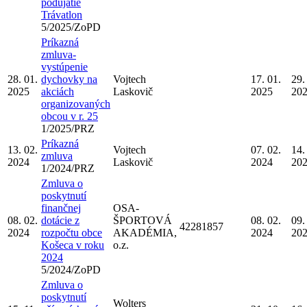
podujatie
Trávatlon
5/2025/ZoPD
Príkazná
zmluva-
vystúpenie
28. 01.
dychovky na
Vojtech
17. 01.
29.
2025
akciách
Laskovič
2025
20
organizovaných
obcou v r. 25
1/2025/PRZ
Príkazná
13. 02.
Vojtech
07. 02.
14.
zmluva
2024
Laskovič
2024
20
1/2024/PRZ
Zmluva o
poskytnutí
finančnej
OSA-
08. 02.
dotácie z
ŠPORTOVÁ
08. 02.
09.
42281857
2024
rozpočtu obce
AKADÉMIA,
2024
20
Košeca v roku
o.z.
2024
5/2024/ZoPD
Zmluva o
poskytnutí
Wolters