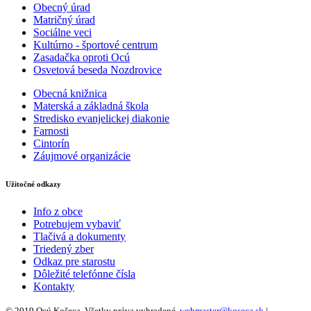
Obecný úrad
Matričný úrad
Sociálne veci
Kultúrno - športové centrum
Zasadačka oproti Ocú
Osvetová beseda Nozdrovice
Obecná knižnica
Materská a základná škola
Stredisko evanjelickej diakonie
Farnosti
Cintorín
Záujmové organizácie
Užitočné odkazy
Info z obce
Potrebujem vybaviť
Tlačivá a dokumenty
Triedený zber
Odkaz pre starostu
Dôležité telefónne čísla
Kontakty
© 2019 Ocú Košeca, Všetky práva vyhradené.
webmaster@koseca.sk
|