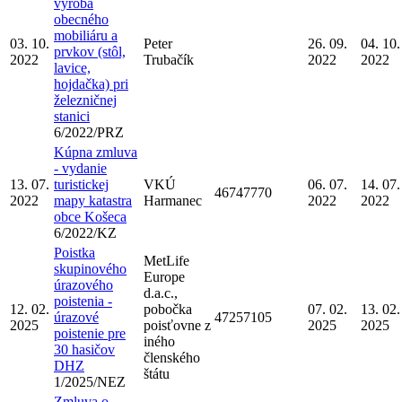
výroba
obecného
mobiliáru a
03. 10.
Peter
26. 09.
04. 10.
prvkov (stôl,
2022
Trubačík
2022
2022
lavice,
hojdačka) pri
železničnej
stanici
6/2022/PRZ
Kúpna zmluva
- vydanie
13. 07.
turistickej
VKÚ
06. 07.
14. 07.
46747770
2022
mapy katastra
Harmanec
2022
2022
obce Košeca
6/2022/KZ
Poistka
MetLife
skupinového
Europe
úrazového
d.a.c.,
poistenia -
12. 02.
pobočka
07. 02.
13. 02.
úrazové
47257105
2025
poisťovne z
2025
2025
poistenie pre
iného
30 hasičov
členského
DHZ
štátu
1/2025/NEZ
Zmluva o