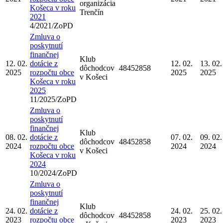
organizácia
Košeca v roku
Trenčín
2021
4/2021/ZoPD
Zmluva o
poskytnutí
finančnej
Klub
12. 02.
dotácie z
12. 02.
13. 02.
dôchodcov
48452858
2025
rozpočtu obce
2025
2025
v Košeci
Košeca v roku
2025
11/2025/ZoPD
Zmluva o
poskytnutí
finančnej
Klub
08. 02.
dotácie z
07. 02.
09. 02.
dôchodcov
48452858
2024
rozpočtu obce
2024
2024
v Košeci
Košeca v roku
2024
10/2024/ZoPD
Zmluva o
poskytnutí
finančnej
Klub
24. 02.
dotácie z
24. 02.
25. 02.
dôchodcov
48452858
2023
rozpočtu obce
2023
2023