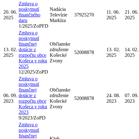
Zmluva o
poskytnutí
Nadácia
20. 06.
11. 06.
21. 06.
finančného
Televízie
37925270
2025
2025
2025
daru
Markíza
1/2025/ZoPFD
Zmluva o
poskytnutí
finančnej
Občianske
13. 02.
dotácie z
združenie
13. 02.
14. 02.
52008878
2025
rozpočtu obce
Košecké
2025
2025
Košeca v roku
Zvony
2025
12/2025/ZoPD
Zmluva o
poskytnutí
finančnej
Občianske
06. 09.
dotácie z
združenie
24. 08.
07. 09.
52008878
2023
rozpočtu obce
Košecké
2023
2023
Košeca v roku
Zvony
2023
9/2023/ZoPD
Zmluva o
poskytnutí
finančnej
Klub