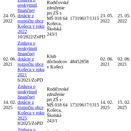
Rodičovské
poskytnutí
združenie
finančnej
pri ZŠ s
24. 05.
dotácie z
23. 05.
25. 05.
MŠ 018 64
17319617/1315
2022
rozpočtu obce
2022
2022
Košeca,
Košeca v roku
Školská
2022
243/1
10/2022/ZoPD
Zmluva o
poskytnutí
finančnej
Klub
02. 06.
dotácie z
02. 06.
02. 06.
dôchodcov
48452858
2021
rozpočtu obce
2021
2021
v Košeci
Košeca v roku
2021
6/2021/ZoPD
Zmluva o
Rodičovské
poskytnutí
združenie
finančnej
pri ZŠ s
14. 02.
dotácie z
14. 02.
15. 02.
MŠ 018 64
17319617/1315
2025
rozpočtu obce
2025
2025
Košeca,
Košeca v roku
Školská
2025
243/1
8/2025/ZoPD
Zmluva o