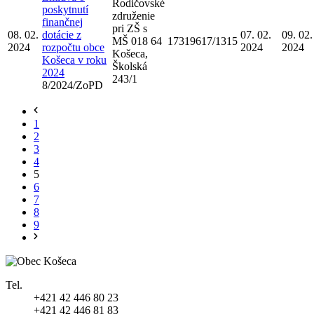
Rodičovské
poskytnutí
združenie
finančnej
pri ZŠ s
08. 02.
dotácie z
07. 02.
09. 02.
MŠ 018 64
17319617/1315
2024
rozpočtu obce
2024
2024
Košeca,
Košeca v roku
Školská
2024
243/1
8/2024/ZoPD
1
2
3
4
5
6
7
8
9
Tel.
+421 42 446 80 23
+421 42 446 81 83