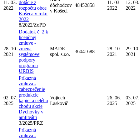
11. 03.
dotácie z
11. 03.
12. 03.
dôchodcov
48452858
2022
rozpočtu obce
2022
2022
v Košeci
Košeca v roku
2022
8/2022/ZoPD
Dodatok č. 2 k
licenčnej
zmluve -
28. 10.
zmena
MADE
28. 10.
29. 10.
36041688
2021
systémovej
spol. s.r.o.
2021
2021
podpory
programu
URBIS
Príkazná
zmluva -
zabezpečenie
produkcie
02. 07.
Vojtech
26. 06.
03. 07.
kapiel a celého
2025
Laskovič
2025
2025
chodu akcie
Dychovky v
amfiteátri
3/2025/PRZ
Príkazná
zmluva -