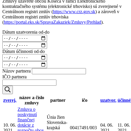
Zmluvy uzavreté obcou Košeca v rámci Elektronického
kontraktačného systému (elektronické trhovisko) sú zverejnené v
Centrálnom registri zmlúv (
https://www.crz.gov.sk
) a zároveň v
Centrálnom registri zmlúv trhoviska
(
https://portal.eks.sk/SpravaZakaziek/Zmluvy/Prehlad
).
Dátum uzatvorenia od-do
Dátum účinnosti od-do
Názov partnera
IČO partnera
názov a číslo
zverej.
partner
ičo
uzatvor.
účinné
zmluvy
Zmluva o
poskytnutí
Únia žien
finančnej
Slovenska-
10. 06.
dotácie z
04. 06.
11. 06.
krajská
00417491/003
2021
rozpočtu obce
2021
2021