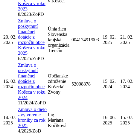
v Košeci
Košeca v roku
2023
8/2023/ZoPD
Zmluva o
poskytnutí
Únia žien
finančnej
Slovenska-
20. 02.
dotácie z
19. 02.
21. 02.
krajská
00417491/003
2025
rozpočtu obce
2025
2025
organizácia
Košeca v roku
Trenčín
2025
6/2025/ZoPD
Zmluva o
poskytnutí
finančnej
Občianske
16. 02.
dotácie z
združenie
15. 02.
17. 02.
52008878
2024
rozpočtu obce
Košecké
2024
2024
Košeca v roku
Zvony
2024
11/2024/ZoPD
Zmluva o dielo
- vytvorenie
Ing.
14. 07.
16. 06.
15. 07.
kroniky za rok
Mariana
2025
2025
2025
2025
Kočíková
4/2025/ZoD