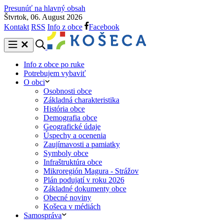
Presunúť na hlavný obsah
Štvrtok, 06. August 2026
Kontakt
RSS
Info z obce
Facebook
Info z obce po ruke
Potrebujem vybaviť
O obci
Osobnosti obce
Základná charakteristika
História obce
Demografia obce
Geografické údaje
Úspechy a ocenenia
Zaujímavosti a pamiatky
Symboly obce
Infraštruktúra obce
Mikroregión Magura - Strážov
Plán podujatí v roku 2026
Základné dokumenty obce
Obecné noviny
Košeca v médiách
Samospráva