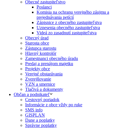
Obecné zastupiteľstvo
Poslanci
Komisia na ochranu verejného záujmu a
prejednávania petícií
Zápisnice z obecného zastupiteľstva
Uznesenia obecného zastupiteľstva
Videá zo zasadnutí zastupiteľstva
Obecný úrad
Starosta obce
Zástupca starostu
Hlavný kontrolór
Zamestnanci obecného úradu
Predaj a prenájom majetku
Projekty obce
Verejné obstarávania
Zverejňovanie
VZN a smernice
Tlačivá a dokumenty
Občan a podnikateľ
Cestovný poriadok
Informácie z obce vždy po ruke
SMS info
GISPLAN
Dane a poplatky
Správne poplatky