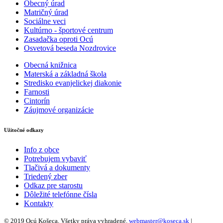
Obecný úrad
Matričný úrad
Sociálne veci
Kultúrno - športové centrum
Zasadačka oproti Ocú
Osvetová beseda Nozdrovice
Obecná knižnica
Materská a základná škola
Stredisko evanjelickej diakonie
Farnosti
Cintorín
Záujmové organizácie
Užitočné odkazy
Info z obce
Potrebujem vybaviť
Tlačivá a dokumenty
Triedený zber
Odkaz pre starostu
Dôležité telefónne čísla
Kontakty
© 2019 Ocú Košeca, Všetky práva vyhradené.
webmaster@koseca.sk
|