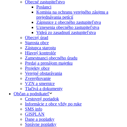
Obecné zastupiteľstvo
Poslanci
Komisia na ochranu verejného záujmu a
prejednávania petícií
Zápisnice z obecného zastupiteľstva
Uznesenia obecného zastupiteľstva
Videá zo zasadnutí zastupiteľstva
Obecný úrad
Starosta obce
Zástupca starostu
Hlavný kontrolór
Zamestnanci obecného úradu
Predaj a prenájom majetku
Projekty obce
Verejné obstarávania
Zverejňovanie
VZN a smernice
Tlačivá a dokumenty
Občan a podnikateľ
Cestovný poriadok
Informácie z obce vždy po ruke
SMS info
GISPLAN
Dane a poplatky
Správne poplatky