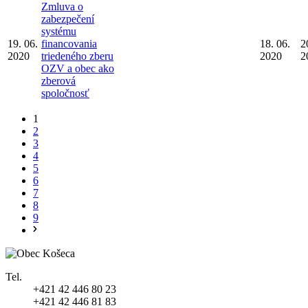
Zmluva o
zabezpečení
systému
19. 06.
financovania
18. 06.
2
2020
triedeného zberu
2020
2
OZV a obec ako
zberová
spoločnosť
1
2
3
4
5
6
7
8
9
Tel.
+421 42 446 80 23
+421 42 446 81 83