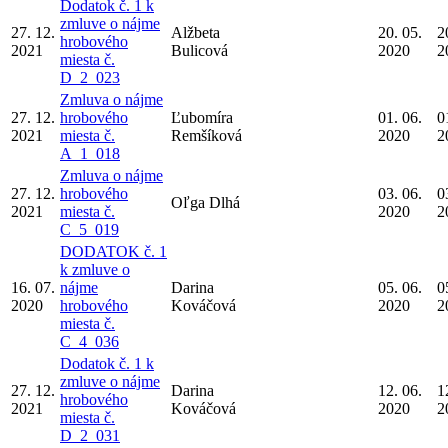
Dodatok č. 1 k
zmluve o nájme
27. 12.
Alžbeta
20. 05.
2
hrobového
2021
Bulicová
2020
2
miesta č.
D_2_023
Zmluva o nájme
27. 12.
hrobového
Ľubomíra
01. 06.
0
2021
miesta č.
Remšíková
2020
2
A_1_018
Zmluva o nájme
27. 12.
hrobového
03. 06.
0
Oľga Dlhá
2021
miesta č.
2020
2
C_5_019
DODATOK č. 1
k zmluve o
16. 07.
nájme
Darina
05. 06.
0
2020
hrobového
Kováčová
2020
2
miesta č.
C_4_036
Dodatok č. 1 k
zmluve o nájme
27. 12.
Darina
12. 06.
1
hrobového
2021
Kováčová
2020
2
miesta č.
D_2_031