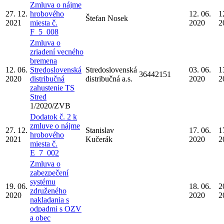
Zmluva o nájme
27. 12.
hrobového
12. 06.
1
Štefan Nosek
2021
miesta č.
2020
2
F_5_008
Zmluva o
zriadení vecného
bremena
12. 06.
Stredoslovenská
Stredoslovenská
03. 06.
1
36442151
2020
distribučná
distribučná a.s.
2020
2
zahustenie TS
Stred
1/2020/ZVB
Dodatok č. 2 k
zmluve o nájme
27. 12.
Stanislav
17. 06.
1
hrobového
2021
Kučerák
2020
2
miesta č.
E_7_002
Zmluva o
zabezpečení
systému
19. 06.
18. 06.
2
združeného
2020
2020
2
nakladania s
odpadmi s OZV
a obec