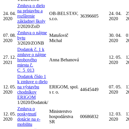
Zmluva o dielo
na prístavbu a
24. 04.
OB-BELSTAV,
24. 04.
2
rozšírenie
36396605
2020
s.r.o.
2020
2
základnej školy
2/2020/ZoD
Zmluva o nájme
07. 08.
Matušovič
30. 04.
0
bytu
2020
Michal
2020
2
3/2020/ZONB
Dodatok č. 1 k
zmluve o nájme
27. 12.
12. 05.
1
hrobového
Anna Behanová
2021
2020
2
miesta č.
C_5_013
Dodatok číslo 1
k zmluve o dielo
12. 05.
na výstavbu
ERIGOM, spol.
07. 05.
1
44645449
2020
chodníkov
s r. o.
2020
2
ERIGOM
1/2020/Dodatok/
Zmluva o
Ministerstvo
12. 05.
poskytnutí
12. 03.
1
hospodárstva
00686832
2020
dotácie na e-
2020
2
SR
mobilitu