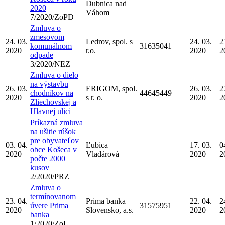
Dubnica nad
2020
Váhom
7/2020/ZoPD
Zmluva o
zmesovom
24. 03.
Ledrov, spol. s
24. 03.
2
komunálnom
31635041
2020
r.o.
2020
2
odpade
3/2020/NEZ
Zmluva o dielo
na výstavbu
26. 03.
ERIGOM, spol.
26. 03.
2
chodníkov na
44645449
2020
s r. o.
2020
2
Zliechovskej a
Hlavnej ulici
Príkazná zmluva
na ušitie rúšok
pre obyvateľov
03. 04.
Ľubica
17. 03.
0
obce Košeca v
2020
Vladárová
2020
2
počte 2000
kusov
2/2020/PRZ
Zmluva o
termínovanom
23. 04.
Prima banka
22. 04.
2
úvere Prima
31575951
2020
Slovensko, a.s.
2020
2
banka
1/2020/ZoU