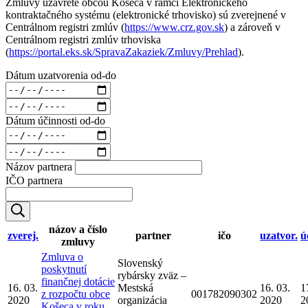
Zmluvy uzavreté obcou Košeca v rámci Elektronického
kontraktačného systému (elektronické trhovisko) sú zverejnené v
Centrálnom registri zmlúv (
https://www.crz.gov.sk
) a zároveň v
Centrálnom registri zmlúv trhoviska
(
https://portal.eks.sk/SpravaZakaziek/Zmluvy/Prehlad
).
Dátum uzatvorenia od-do
Dátum účinnosti od-do
Názov partnera
IČO partnera
názov a číslo
zverej.
partner
ičo
uzatvor.
ú
zmluvy
Zmluva o
Slovenský
poskytnutí
rybársky zväz –
finančnej dotácie
16. 03.
Mestská
16. 03.
1
z rozpočtu obce
001782090302
2020
organizácia
2020
2
Košeca v roku