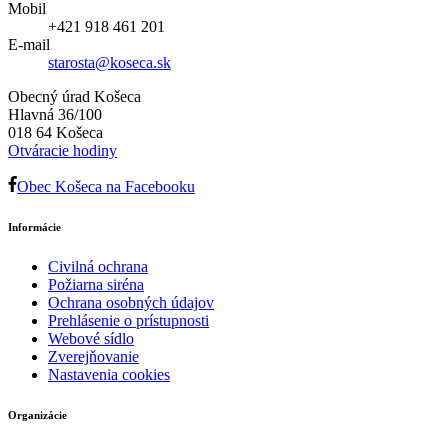
Mobil
+421 918 461 201
E-mail
starosta@koseca.sk
Obecný úrad Košeca
Hlavná 36/100
018 64 Košeca
Otváracie hodiny
Obec Košeca na Facebooku
Informácie
Civilná ochrana
Požiarna siréna
Ochrana osobných údajov
Prehlásenie o prístupnosti
Webové sídlo
Zverejňovanie
Nastavenia cookies
Organizácie