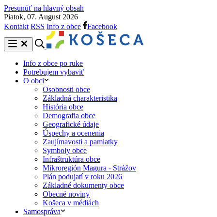
Presunúť na hlavný obsah
Piatok, 07. August 2026
Kontakt
RSS
Info z obce
Facebook
Info z obce po ruke
Potrebujem vybaviť
O obci
Osobnosti obce
Základná charakteristika
História obce
Demografia obce
Geografické údaje
Úspechy a ocenenia
Zaujímavosti a pamiatky
Symboly obce
Infraštruktúra obce
Mikroregión Magura - Strážov
Plán podujatí v roku 2026
Základné dokumenty obce
Obecné noviny
Košeca v médiách
Samospráva