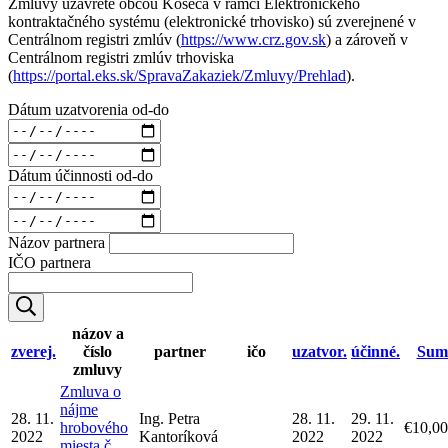
Zmluvy uzavreté obcou Košeca v rámci Elektronického
kontraktačného systému (elektronické trhovisko) sú zverejnené v
Centrálnom registri zmlúv (
https://www.crz.gov.sk
) a zároveň v
Centrálnom registri zmlúv trhoviska
(
https://portal.eks.sk/SpravaZakaziek/Zmluvy/Prehlad
).
Dátum uzatvorenia od-do
Dátum účinnosti od-do
Názov partnera
IČO partnera
názov a
zverej.
číslo
partner
ičo
uzatvor.
účinné.
Sum
zmluvy
Zmluva o
nájme
28. 11.
Ing. Petra
28. 11.
29. 11.
hrobového
€10,00
2022
Kantoríková
2022
2022
miesta č.