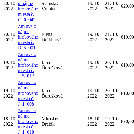
20. 10.
o nájme
Stanislav
19. 10.
21. 10.
€20,00
2022
hrobového
Vranka
2022
2022
miesta č.
C_6_042
Zmluva o
nájme
20. 10.
Elena
19. 10.
21. 10.
hrobového
€10,00
2022
Drábiková
2022
2022
miesta č.
B_5_001
Zmluva o
nájme
19. 10.
Jana
19. 10.
20. 10.
hrobového
€10,00
2022
Ďurošková
2022
2022
miesta č.
J_5_012
Zmluva o
nájme
19. 10.
Jana
19. 10.
20. 10.
hrobového
€10,00
2022
Ďurošková
2022
2022
miesta č.
J_1_008
Zmluva o
nájme
18. 10.
Miroslav
18. 10.
19. 10.
hrobového
€20,00
2022
Drábik
2022
2022
miesta č.
J_1_018