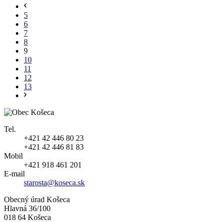
5
6
7
8
9
10
11
12
13
Tel.
+421 42 446 80 23
+421 42 446 81 83
Mobil
+421 918 461 201
E-mail
starosta@koseca.sk
Obecný úrad Košeca
Hlavná 36/100
018 64 Košeca