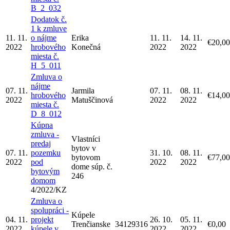
B_2_032
Dodatok č.
1 k zmluve
11. 11.
o nájme
Erika
11. 11.
14. 11.
€20,00
2022
hrobového
Konečná
2022
2022
miesta č.
H_5_011
Zmluva o
nájme
07. 11.
Jarmila
07. 11.
08. 11.
hrobového
€14,00
2022
Matuščinová
2022
2022
miesta č.
D_8_012
Kúpna
zmluva -
Vlastníci
predaj
bytov v
07. 11.
pozemku
31. 10.
08. 11.
bytovom
€77,00
2022
pod
2022
2022
dome súp. č.
bytovým
246
domom
4/2022/KZ
Zmluva o
spolupráci -
Kúpele
04. 11.
projekt
26. 10.
05. 11.
Trenčianske
34129316
€0,00
2022
kúpele v
2022
2022