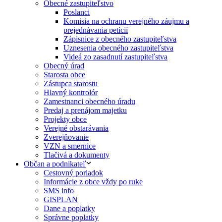
Obecné zastupiteľstvo
Poslanci
Komisia na ochranu verejného záujmu a
prejednávania petícií
Zápisnice z obecného zastupiteľstva
Uznesenia obecného zastupiteľstva
Videá zo zasadnutí zastupiteľstva
Obecný úrad
Starosta obce
Zástupca starostu
Hlavný kontrolór
Zamestnanci obecného úradu
Predaj a prenájom majetku
Projekty obce
Verejné obstarávania
Zverejňovanie
VZN a smernice
Tlačivá a dokumenty
Občan a podnikateľ
Cestovný poriadok
Informácie z obce vždy po ruke
SMS info
GISPLAN
Dane a poplatky
Správne poplatky