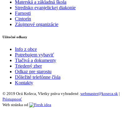
Materská a základná škola
Stredisko evanjelickej diakonie
Farnosti
Cintorín
Záujmové organizácie
Užitočné odkazy
Info z obce
Potrebujem vybaviť
Tlačivá a dokumenty
Triedený zber
Odkaz pre starostu
Dôležité telefónne čísla
Kontakty
© 2019 Ocú Košeca, Všetky práva vyhradené.
webmaster@koseca.sk
|
Prístupnosť
Web stránka od