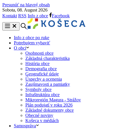
Presunúť na hlavný obsah
Sobota, 08. August 2026
Kontakt
RSS
Info z obce
Facebook
Info z obce po ruke
Potrebujem vybaviť
O obci
Osobnosti obce
Základná charakteristika
História obce
Demografia obce
Geografické údaje
Úspechy a ocenenia
Zaujímavosti a pamiatky
Symboly obce
Infraštruktúra obce
Mikroregión Magura - Strážov
Plán podujatí v roku 2026
Základné dokumenty obce
Obecné noviny
Košeca v médiách
Samospráva