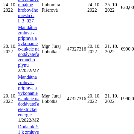
24. 10.
o nájme
Ľubomíra
24. 10.
25. 10.
€20,00
2022
hrobového
Fišerová
2022
2022
miesta č.
I_3_027
Mandátna
zmluva -
príprava a
vykonanie
20. 10.
Mgr. Juraj
20. 10.
21. 10.
e-aukcie na
47327316
€990,
2022
Lobotka
2022
2022
dodávateľa
zemného
plynu
2/2022/MZ
Mandátna
zmluva -
príprava a
vykonanie
20. 10.
Mgr. Juraj
20. 10.
21. 10.
e-aukcie na
47327316
€990,
2022
Lobotka
2022
2022
dodávateľa
elektrickej
energie
1/2022/MZ
Dodatok č.
1 k zmluve