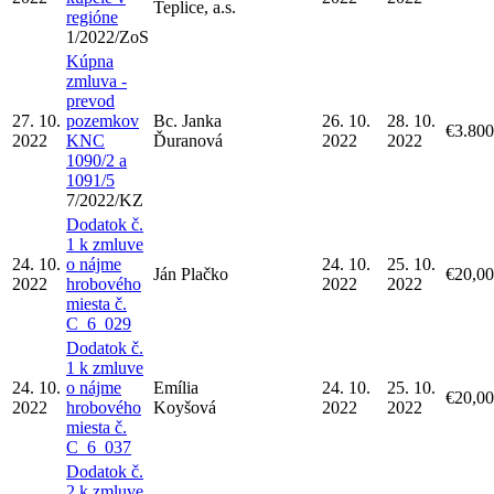
Teplice, a.s.
regióne
1/2022/ZoS
Kúpna
zmluva -
prevod
27. 10.
pozemkov
Bc. Janka
26. 10.
28. 10.
€3.800
2022
KNC
Ďuranová
2022
2022
1090/2 a
1091/5
7/2022/KZ
Dodatok č.
1 k zmluve
24. 10.
o nájme
24. 10.
25. 10.
Ján Plačko
€20,00
2022
hrobového
2022
2022
miesta č.
C_6_029
Dodatok č.
1 k zmluve
24. 10.
o nájme
Emília
24. 10.
25. 10.
€20,00
2022
hrobového
Koyšová
2022
2022
miesta č.
C_6_037
Dodatok č.
2 k zmluve