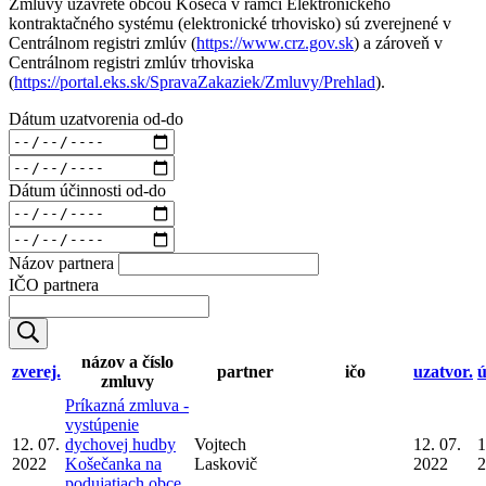
Zmluvy uzavreté obcou Košeca v rámci Elektronického
kontraktačného systému (elektronické trhovisko) sú zverejnené v
Centrálnom registri zmlúv (
https://www.crz.gov.sk
) a zároveň v
Centrálnom registri zmlúv trhoviska
(
https://portal.eks.sk/SpravaZakaziek/Zmluvy/Prehlad
).
Dátum uzatvorenia od-do
Dátum účinnosti od-do
Názov partnera
IČO partnera
názov a číslo
zverej.
partner
ičo
uzatvor.
ú
zmluvy
Príkazná zmluva -
vystúpenie
12. 07.
dychovej hudby
Vojtech
12. 07.
1
2022
Košečanka na
Laskovič
2022
2
podujatiach obce