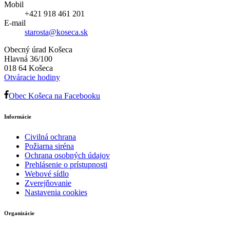
Mobil
+421 918 461 201
E-mail
starosta@koseca.sk
Obecný úrad Košeca
Hlavná 36/100
018 64 Košeca
Otváracie hodiny
Obec Košeca na Facebooku
Informácie
Civilná ochrana
Požiarna siréna
Ochrana osobných údajov
Prehlásenie o prístupnosti
Webové sídlo
Zverejňovanie
Nastavenia cookies
Organizácie