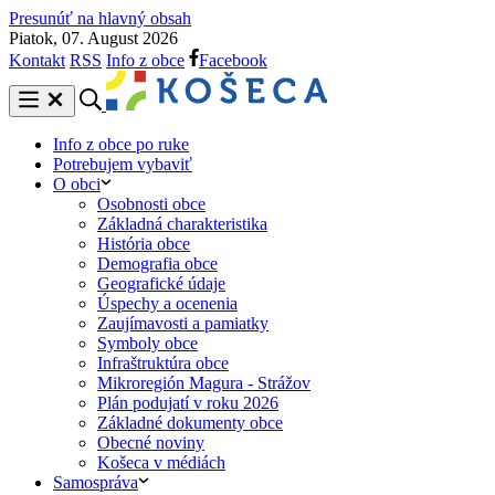
Presunúť na hlavný obsah
Piatok, 07. August 2026
Kontakt
RSS
Info z obce
Facebook
Info z obce po ruke
Potrebujem vybaviť
O obci
Osobnosti obce
Základná charakteristika
História obce
Demografia obce
Geografické údaje
Úspechy a ocenenia
Zaujímavosti a pamiatky
Symboly obce
Infraštruktúra obce
Mikroregión Magura - Strážov
Plán podujatí v roku 2026
Základné dokumenty obce
Obecné noviny
Košeca v médiách
Samospráva