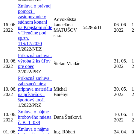
Zmluva o právnej
pomoci -
zastupovanie v
Advokátska
súdnom konaní
16. 06.
kancelária
06. 06.
1
na Krajskom súde
54286611
2022
MATUŠOV
2022
2
v Trenčíne pod
s.r.o.
sp.zn.
11S/17/2020
3/2022/NEZ
Príkazná zmluva -
10. 06.
výroba 2 ks úľov
31. 05.
1
Štefan Vladár
2022
pre obec
2022
2
2/2022/PRZ
Príkazná zmluva -
zabezpečenie a
10. 06.
príprava materiálu
Michal
30. 05.
1
2022
na prístrešok -
Barényi
2022
2
športový areál
1/2022/PRZ
Zmluva o nájme
10. 06.
10. 06.
1
hrobového miesta
Dana Štefková
2022
2022
2
č. B_1_039
Zmluva o nájme
01. 06.
Ing. Róbert
24. 04.
0