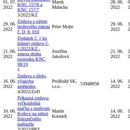
01. 07.
Marek
28. 06.
0
KNC 157/6 a
2022
Malacha
2022
2
KNC 157/7
3/2022/KZ
Zmluva o nájme
29. 06.
29. 06.
3
hrobového miesta
Peter Mojto
2022
2022
2
č. D_8_010
Dodatok č. 1 ku
kúpnej zmluve č.
1/2022/KZ -
21. 06.
Jozefína
21. 06.
2
zmena druhu
2022
Jakušová
2022
2
pozemku KNC
98/19
1
Zmluva o dielo-
16. 06.
výstavba
ProBuild SK,
14. 06.
1
53948858
2022
amfiteátra
s.r.o.
2022
2
4/2022/ZoD
Príkazná zmluva-
veľkoplošná
maľba s motívom
16. 06.
Martin
14. 06.
1
Košece na pilieri
2022
Kremeň
2022
2
železničného
nadjazdu
3/2022/PRZ