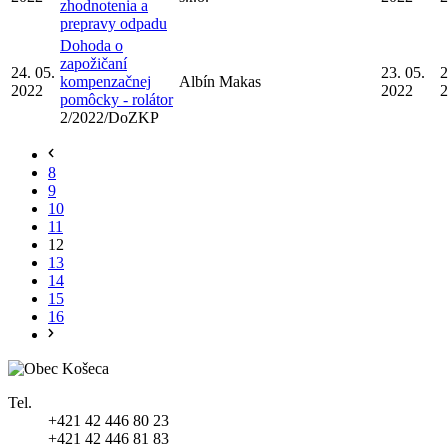
zhodnotenia a
prepravy odpadu
Dohoda o
zapožičaní
24. 05.
23. 05.
2
kompenzačnej
Albín Makas
2022
2022
2
pomôcky - rolátor
2/2022/DoZKP
8
9
10
11
12
13
14
15
16
Tel.
+421 42 446 80 23
+421 42 446 81 83