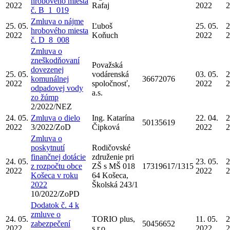
hrobového miesta
2022
Rafaj
2022
2
č. B_1_019
Zmluva o nájme
25. 05.
Ľuboš
25. 05.
2
hrobového miesta
2022
Koňuch
2022
2
č. D_8_008
Zmluva o
zneškodňovaní
Považská
dovezenej
25. 05.
vodárenská
03. 05.
2
komunálnej
36672076
2022
spoločnosť,
2022
2
odpadovej vody
a.s.
zo žúmp
2/2022/NEZ
24. 05.
Zmluva o dielo
Ing. Katarína
22. 04.
2
50135619
2022
3/2022/ZoD
Čipková
2022
2
Zmluva o
poskytnutí
Rodičovské
finančnej dotácie
združenie pri
24. 05.
23. 05.
2
z rozpočtu obce
ZŠ s MŠ 018
17319617/1315
2022
2022
2
Košeca v roku
64 Košeca,
2022
Školská 243/1
10/2022/ZoPD
Dodatok č. 4 k
zmluve o
24. 05.
TORIO plus,
11. 05.
2
zabezpečení
50456652
2022
s.r.o.
2022
2