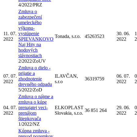
4/2022/PRZ
Zmluva o
zabezpečení
umeleckého
výkonu-
11. 07.
vystúpenie
30. 06.
1
Tonada, s.r.o.
45263523
2022
SPIEVANKOVO
2022
2
Naj Hity na
hodových
slávnostiach
2/2022/ZoUV
Zmluva o dielo -
prijatie a
07. 07.
ILAVČAN,
06. 07.
0
zhodnotenie
36319759
2022
s.r.o
2022
2
drevného odpadu
5/2022/ZoD
Zmluva o nájme a
zmluva o kúpe
04. 07.
prenajatej veci-
ELKOPLAST
29. 06.
0
36 851 264
2022
prenájom
Slovakia, s.r.o.
2022
2
štiepkovača
1/2022/NZ
Kúpna zmluva -
prevod pozemkov