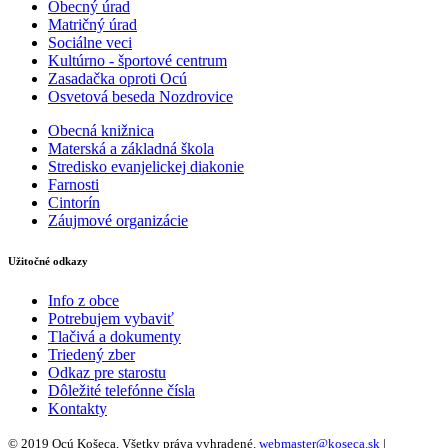
Obecný úrad
Matričný úrad
Sociálne veci
Kultúrno - športové centrum
Zasadačka oproti Ocú
Osvetová beseda Nozdrovice
Obecná knižnica
Materská a základná škola
Stredisko evanjelickej diakonie
Farnosti
Cintorín
Záujmové organizácie
Užitočné odkazy
Info z obce
Potrebujem vybaviť
Tlačivá a dokumenty
Triedený zber
Odkaz pre starostu
Dôležité telefónne čísla
Kontakty
© 2019 Ocú Košeca, Všetky práva vyhradené.
webmaster@koseca.sk
|