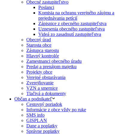
Obecné zastupiteľstvo
Poslanci
Komisia na ochranu verejného záujmu a
prejednávania petícií
Zápisnice z obecného zastupiteľstva
Uznesenia obecného zastupiteľstva
Videá zo zasadnutí zastupiteľstva
Obecný úrad
Starosta obce
Zástupca starostu
Hlavný kontrolór
Zamestnanci obecného úradu
Predaj a prenájom majetku
Projekty obce
Verejné obstarávania
Zverejňovanie
VZN a smernice
Tlačivá a dokumenty
Občan a podnikateľ
Cestovný poriadok
Informácie z obce vždy po ruke
SMS info
GISPLAN
Dane a poplatky
Správne poplatky