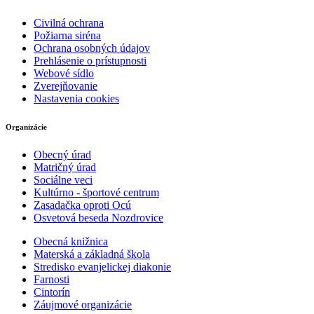
Civilná ochrana
Požiarna siréna
Ochrana osobných údajov
Prehlásenie o prístupnosti
Webové sídlo
Zverejňovanie
Nastavenia cookies
Organizácie
Obecný úrad
Matričný úrad
Sociálne veci
Kultúrno - športové centrum
Zasadačka oproti Ocú
Osvetová beseda Nozdrovice
Obecná knižnica
Materská a základná škola
Stredisko evanjelickej diakonie
Farnosti
Cintorín
Záujmové organizácie