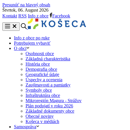
Presunúť na hlavný obsah
Štvrtok, 06. August 2026
Kontakt
RSS
Info z obce
Facebook
Info z obce po ruke
Potrebujem vybaviť
O obci
Osobnosti obce
Základná charakteristika
História obce
Demografia obce
Geografické údaje
Úspechy a ocenenia
Zaujímavosti a pamiatky
Symboly obce
Infraštruktúra obce
Mikroregión Magura - Strážov
Plán podujatí v roku 2026
Základné dokumenty obce
Obecné noviny
Košeca v médiách
Samospráva