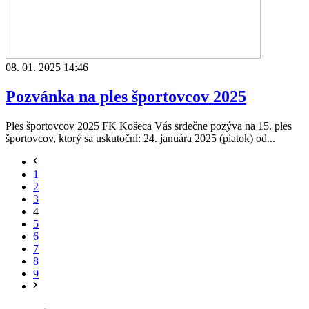
08. 01. 2025 14:46
Pozvánka na ples športovcov 2025
Ples športovcov 2025 FK Košeca Vás srdečne pozýva na 15. ples
športovcov, ktorý sa uskutoční: 24. januára 2025 (piatok) od...
1
2
3
4
5
6
7
8
9