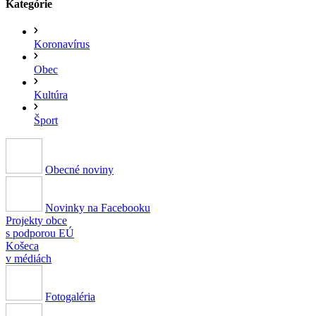
Kategórie
Koronavírus
Obec
Kultúra
Šport
Obecné noviny
Novinky na Facebooku
Projekty obce
s podporou EÚ
Košeca
v médiách
Fotogaléria