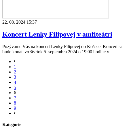
22. 08. 2024 15:37
Koncert Lenky Filipovej v amfiteátri
Pozývame Vás na koncert Lenky Filipovej do Košece. Koncert sa
bude konať vo štvrtok 5. septembra 2024 o 19:00 hodine v ...
1
2
3
4
5
6
7
8
9
Kategórie