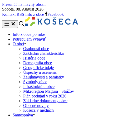
Presunúť na hlavný obsah
Sobota, 08. August 2026
Kontakt
RSS
Info z obce
Facebook
Info z obce po ruke
Potrebujem vybaviť
O obci
Osobnosti obce
Základná charakteristika
História obce
Demografia obce
Geografické údaje
Úspechy a ocenenia
Zaujímavosti a pamiatky
Symboly obce
Infraštruktúra obce
Mikroregión Magura - Strážov
Plán podujatí v roku 2026
Základné dokumenty obce
Obecné noviny
Košeca v médiách
Samospráva