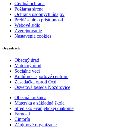
Civilná ochrana
Požiarna siréna
Ochrana osobných údajov
Prehlásenie o prístupnosti
Webové sídlo
Zverejňovanie
Nastavenia cookies
Organizácie
Obecný úrad
Matričný úrad
Sociálne veci
Kultúrno - športové centrum
Zasadačka oproti Ocú
Osvetová beseda Nozdrovice
Obecná knižnica
Materská a základná škola
Stredisko evanjelickej diakonie
Farnosti
Cintorín
Záujmové organizácie