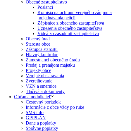
Obecné zastupiteľstvo
Poslanci
Komisia na ochranu verejného záujmu a
prejednávania petícií
Zápisnice z obecného zastupiteľstva
Uznesenia obecného zastupiteľstva
Videá zo zasadnutí zastupiteľstva
Obecný úrad
Starosta obce
Zástupca starostu
Hlavný kontrolór
Zamestnanci obecného úradu
Predaj a prenájom majetku
Projekty obce
Verejné obstarávania
Zverejňovanie
VZN a smernice
Tlačivá a dokumenty
Občan a podnikateľ
Cestovný poriadok
Informácie z obce vždy po ruke
SMS info
GISPLAN
Dane a poplatky
Správne poplatky