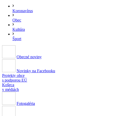
Koronavírus
Obec
Kultúra
Šport
Obecné noviny
Novinky na Facebooku
Projekty obce
s podporou EÚ
Košeca
v médiách
Fotogaléria