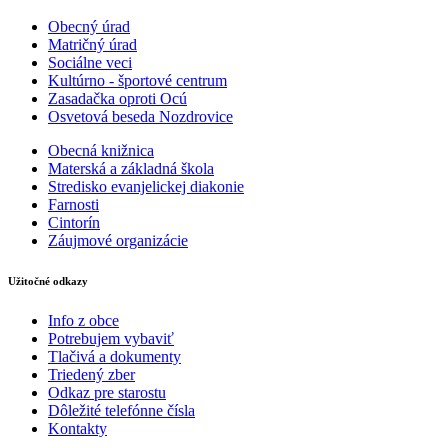
Obecný úrad
Matričný úrad
Sociálne veci
Kultúrno - športové centrum
Zasadačka oproti Ocú
Osvetová beseda Nozdrovice
Obecná knižnica
Materská a základná škola
Stredisko evanjelickej diakonie
Farnosti
Cintorín
Záujmové organizácie
Užitočné odkazy
Info z obce
Potrebujem vybaviť
Tlačivá a dokumenty
Triedený zber
Odkaz pre starostu
Dôležité telefónne čísla
Kontakty