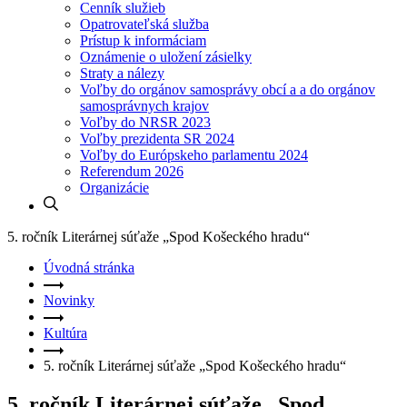
Cenník služieb
Opatrovateľská služba
Prístup k informáciam
Oznámenie o uložení zásielky
Straty a nálezy
Voľby do orgánov samosprávy obcí a a do orgánov
samosprávnych krajov
Voľby do NRSR 2023
Voľby prezidenta SR 2024
Voľby do Európskeho parlamentu 2024
Referendum 2026
Organizácie
5. ročník Literárnej súťaže „Spod Košeckého hradu“
Úvodná stránka
Novinky
Kultúra
5. ročník Literárnej súťaže „Spod Košeckého hradu“
5. ročník Literárnej súťaže „Spod