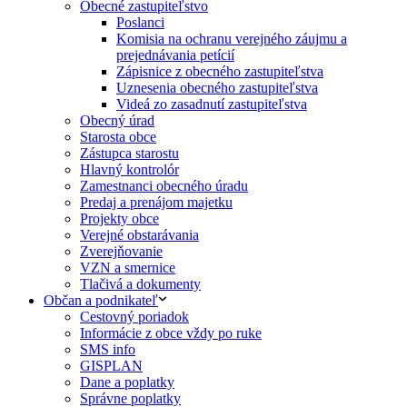
Obecné zastupiteľstvo
Poslanci
Komisia na ochranu verejného záujmu a
prejednávania petícií
Zápisnice z obecného zastupiteľstva
Uznesenia obecného zastupiteľstva
Videá zo zasadnutí zastupiteľstva
Obecný úrad
Starosta obce
Zástupca starostu
Hlavný kontrolór
Zamestnanci obecného úradu
Predaj a prenájom majetku
Projekty obce
Verejné obstarávania
Zverejňovanie
VZN a smernice
Tlačivá a dokumenty
Občan a podnikateľ
Cestovný poriadok
Informácie z obce vždy po ruke
SMS info
GISPLAN
Dane a poplatky
Správne poplatky