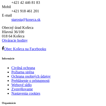
+421 42 446 81 83
Mobil
+421 918 461 201
E-mail
starosta@koseca.sk
Obecný úrad Košeca
Hlavná 36/100
018 64 Košeca
Otváracie hodiny
Obec Košeca na Facebooku
Informácie
Civilná ochrana
Požiarna siréna
Ochrana osobných údajov
Prehlásenie o prístupnosti
Webové sídlo
Zverejňovanie
Nastavenia cookies
Organizácie