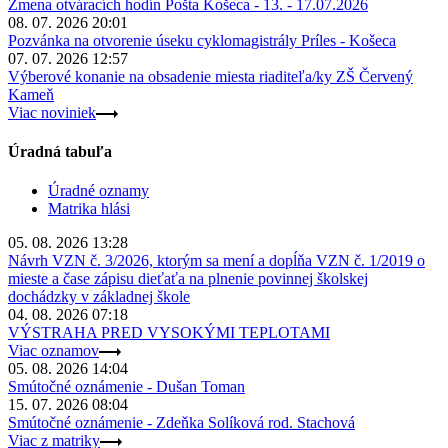
Zmena otváracích hodín Pošta Košeca - 13. - 17.07.2026
08. 07. 2026 20:01
Pozvánka na otvorenie úseku cyklomagistrály Príles - Košeca
07. 07. 2026 12:57
Výberové konanie na obsadenie miesta riaditeľa/ky ZŠ Červený
Kameň
Viac noviniek
Úradná tabuľa
Úradné oznamy
Matrika hlási
05. 08. 2026 13:28
Návrh VZN č. 3/2026, ktorým sa mení a dopĺňa VZN č. 1/2019 o
mieste a čase zápisu dieťaťa na plnenie povinnej školskej
dochádzky v základnej škole
04. 08. 2026 07:18
VÝSTRAHA PRED VYSOKÝMI TEPLOTAMI
Viac oznamov
05. 08. 2026 14:04
Smútočné oznámenie - Dušan Toman
15. 07. 2026 08:04
Smútočné oznámenie - Zdeňka Solíková rod. Stachová
Viac z matriky