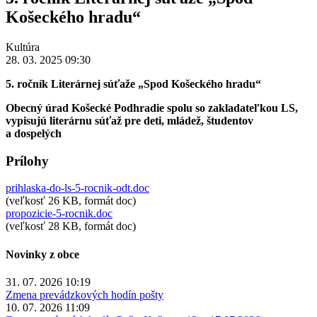
Košeckého hradu“
Kultúra
28. 03. 2025 09:30
5. ročník Literárnej súťaže
„Spod Košeckého hradu“
Obecný úrad Košecké Podhradie spolu so zakladateľkou LS,
vypisujú literárnu súťaž pre deti, mládež, študentov
a dospelých
Prílohy
prihlaska-do-ls-5-rocnik-odt.doc
(veľkosť 26 KB, formát doc)
propozicie-5-rocnik.doc
(veľkosť 28 KB, formát doc)
Novinky z obce
31. 07. 2026 10:19
Zmena prevádzkových hodín pošty
10. 07. 2026 11:09