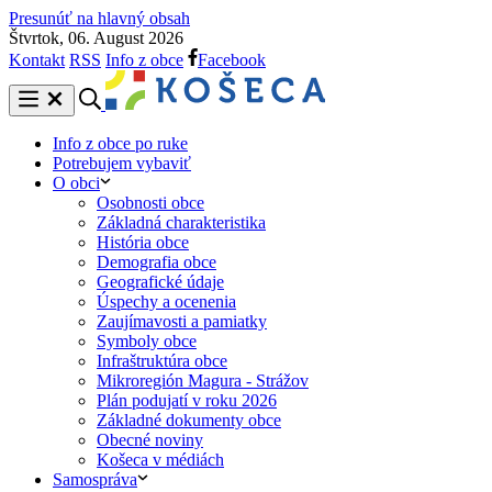
Presunúť na hlavný obsah
Štvrtok, 06. August 2026
Kontakt
RSS
Info z obce
Facebook
Info z obce po ruke
Potrebujem vybaviť
O obci
Osobnosti obce
Základná charakteristika
História obce
Demografia obce
Geografické údaje
Úspechy a ocenenia
Zaujímavosti a pamiatky
Symboly obce
Infraštruktúra obce
Mikroregión Magura - Strážov
Plán podujatí v roku 2026
Základné dokumenty obce
Obecné noviny
Košeca v médiách
Samospráva