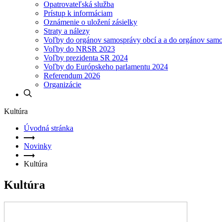
Opatrovateľská služba
Prístup k informáciam
Oznámenie o uložení zásielky
Straty a nálezy
Voľby do orgánov samosprávy obcí a a do orgánov sam
Voľby do NRSR 2023
Voľby prezidenta SR 2024
Voľby do Európskeho parlamentu 2024
Referendum 2026
Organizácie
Kultúra
Úvodná stránka
Novinky
Kultúra
Kultúra