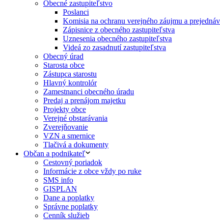
Obecné zastupiteľstvo
Poslanci
Komisia na ochranu verejného záujmu a prejednáva
Zápisnice z obecného zastupiteľstva
Uznesenia obecného zastupiteľstva
Videá zo zasadnutí zastupiteľstva
Obecný úrad
Starosta obce
Zástupca starostu
Hlavný kontrolór
Zamestnanci obecného úradu
Predaj a prenájom majetku
Projekty obce
Verejné obstarávania
Zverejňovanie
VZN a smernice
Tlačivá a dokumenty
Občan a podnikateľ
Cestovný poriadok
Informácie z obce vždy po ruke
SMS info
GISPLAN
Dane a poplatky
Správne poplatky
Cenník služieb