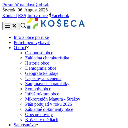
Presunúť na hlavný obsah
Štvrtok, 06. August 2026
Kontakt
RSS
Info z obce
Facebook
Info z obce po ruke
Potrebujem vybaviť
O obci
Osobnosti obce
Základná charakteristika
História obce
Demografia obce
Geografické údaje
Úspechy a ocenenia
Zaujímavosti a pamiatky
Symboly obce
Infraštruktúra obce
Mikroregión Magura - Strážov
Plán podujatí v roku 2026
Základné dokumenty obce
Obecné noviny
Košeca v médiách
Samospráva