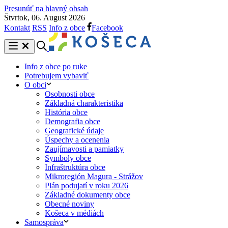
Presunúť na hlavný obsah
Štvrtok, 06. August 2026
Kontakt
RSS
Info z obce
Facebook
Info z obce po ruke
Potrebujem vybaviť
O obci
Osobnosti obce
Základná charakteristika
História obce
Demografia obce
Geografické údaje
Úspechy a ocenenia
Zaujímavosti a pamiatky
Symboly obce
Infraštruktúra obce
Mikroregión Magura - Strážov
Plán podujatí v roku 2026
Základné dokumenty obce
Obecné noviny
Košeca v médiách
Samospráva