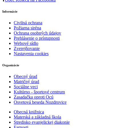
Informácie
Civilná ochrana
Požiarna siréna
Ochrana osobných údajov
Prehlásenie o prístupnosti
Webové sídlo
Zverejňovanie
Nastavenia cookies
Organizácie
Obecný úrad
Matričný úrad
Sociálne veci
Kultúrno - športové centrum
Zasadačka oproti Ocú
Osvetová beseda Nozdrovice
Obecná knižnica
Materská a základná škola
Stredisko evanjelickej diakonie
Farnosti