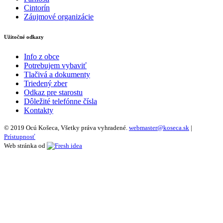
Cintorín
Záujmové organizácie
Užitočné odkazy
Info z obce
Potrebujem vybaviť
Tlačivá a dokumenty
Triedený zber
Odkaz pre starostu
Dôležité telefónne čísla
Kontakty
© 2019 Ocú Košeca, Všetky práva vyhradené.
webmaster@koseca.sk
|
Prístupnosť
Web stránka od