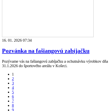
16. 01. 2026 07:34
Pozvánka na fašiangovú zabíjačku
Pozývame vás na fašiangovú zabíjačku a ochutnávku výrobkov dňa
31.1.2026 do športového areálu v Košeci.
1
2
3
4
5
6
7
8
9