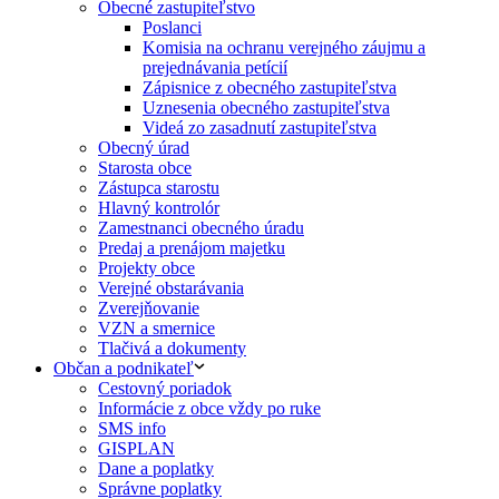
Obecné zastupiteľstvo
Poslanci
Komisia na ochranu verejného záujmu a
prejednávania petícií
Zápisnice z obecného zastupiteľstva
Uznesenia obecného zastupiteľstva
Videá zo zasadnutí zastupiteľstva
Obecný úrad
Starosta obce
Zástupca starostu
Hlavný kontrolór
Zamestnanci obecného úradu
Predaj a prenájom majetku
Projekty obce
Verejné obstarávania
Zverejňovanie
VZN a smernice
Tlačivá a dokumenty
Občan a podnikateľ
Cestovný poriadok
Informácie z obce vždy po ruke
SMS info
GISPLAN
Dane a poplatky
Správne poplatky