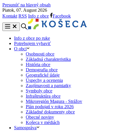
Presunúť na hlavný obsah
Piatok, 07. August 2026
Kontakt
RSS
Info z obce
Facebook
Info z obce po ruke
Potrebujem vybaviť
O obci
Osobnosti obce
Základná charakteristika
História obce
Demografia obce
Geografické údaje
Úspechy a ocenenia
Zaujímavosti a pamiatky
Symboly obce
Infraštruktúra obce
Mikroregión Magura - Strážov
Plán podujatí v roku 2026
Základné dokumenty obce
Obecné noviny
Košeca v médiách
Samospráva