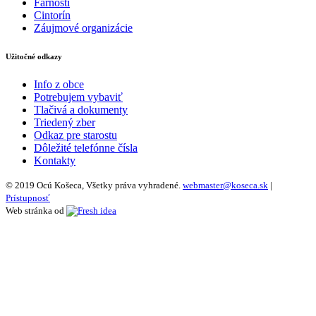
Farnosti
Cintorín
Záujmové organizácie
Užitočné odkazy
Info z obce
Potrebujem vybaviť
Tlačivá a dokumenty
Triedený zber
Odkaz pre starostu
Dôležité telefónne čísla
Kontakty
© 2019 Ocú Košeca, Všetky práva vyhradené.
webmaster@koseca.sk
|
Prístupnosť
Web stránka od