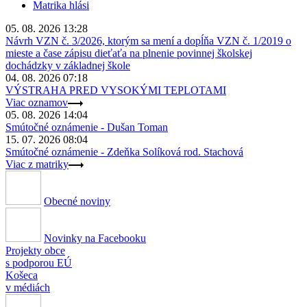
Matrika hlási
05. 08. 2026 13:28
Návrh VZN č. 3/2026, ktorým sa mení a dopĺňa VZN č. 1/2019 o
mieste a čase zápisu dieťaťa na plnenie povinnej školskej
dochádzky v základnej škole
04. 08. 2026 07:18
VÝSTRAHA PRED VYSOKÝMI TEPLOTAMI
Viac oznamov
05. 08. 2026 14:04
Smútočné oznámenie - Dušan Toman
15. 07. 2026 08:04
Smútočné oznámenie - Zdeňka Solíková rod. Stachová
Viac z matriky
Obecné noviny
Novinky na Facebooku
Projekty obce
s podporou EÚ
Košeca
v médiách