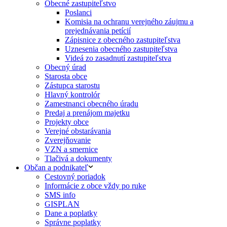
Obecné zastupiteľstvo
Poslanci
Komisia na ochranu verejného záujmu a
prejednávania petícií
Zápisnice z obecného zastupiteľstva
Uznesenia obecného zastupiteľstva
Videá zo zasadnutí zastupiteľstva
Obecný úrad
Starosta obce
Zástupca starostu
Hlavný kontrolór
Zamestnanci obecného úradu
Predaj a prenájom majetku
Projekty obce
Verejné obstarávania
Zverejňovanie
VZN a smernice
Tlačivá a dokumenty
Občan a podnikateľ
Cestovný poriadok
Informácie z obce vždy po ruke
SMS info
GISPLAN
Dane a poplatky
Správne poplatky