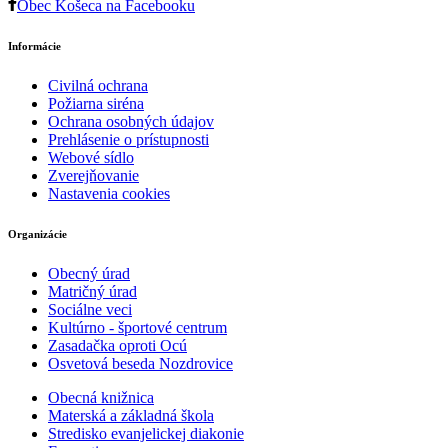
Obec Košeca na Facebooku
Informácie
Civilná ochrana
Požiarna siréna
Ochrana osobných údajov
Prehlásenie o prístupnosti
Webové sídlo
Zverejňovanie
Nastavenia cookies
Organizácie
Obecný úrad
Matričný úrad
Sociálne veci
Kultúrno - športové centrum
Zasadačka oproti Ocú
Osvetová beseda Nozdrovice
Obecná knižnica
Materská a základná škola
Stredisko evanjelickej diakonie