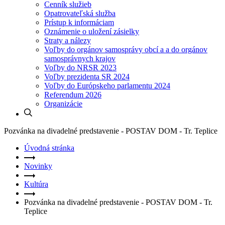
Cenník služieb
Opatrovateľská služba
Prístup k informáciam
Oznámenie o uložení zásielky
Straty a nálezy
Voľby do orgánov samosprávy obcí a a do orgánov
samosprávnych krajov
Voľby do NRSR 2023
Voľby prezidenta SR 2024
Voľby do Európskeho parlamentu 2024
Referendum 2026
Organizácie
Pozvánka na divadelné predstavenie - POSTAV DOM - Tr. Teplice
Úvodná stránka
Novinky
Kultúra
Pozvánka na divadelné predstavenie - POSTAV DOM - Tr.
Teplice