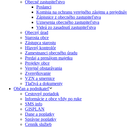
Obecné zastupiteľstvo
Poslanci
Komisia na ochranu verejného záujmu a prejednáva
Zápisnice z obecného zastupiteľstva
Uznesenia obecného zastupiteľstva
Videá zo zasadnutí zastupiteľstva
Obecný úrad
Starosta obce
Zástupca starostu
Hlavný kontrolór
Zamestnanci obecného úradu
Predaj a prenájom majetku
Projekty obce
Verejné obstarávania
Zverejňovanie
VZN a smernice
Tlačivá a dokumenty
Občan a podnikateľ
Cestovný poriadok
Informácie z obce vždy po ruke
SMS info
GISPLAN
Dane a poplatky
Správne poplatky
Cenník služieb