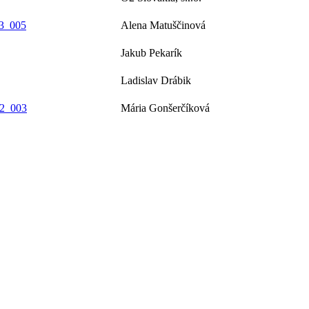
_3_005
Alena Matuščinová
Jakub Pekarík
Ladislav Drábik
_2_003
Mária Gonšerčíková