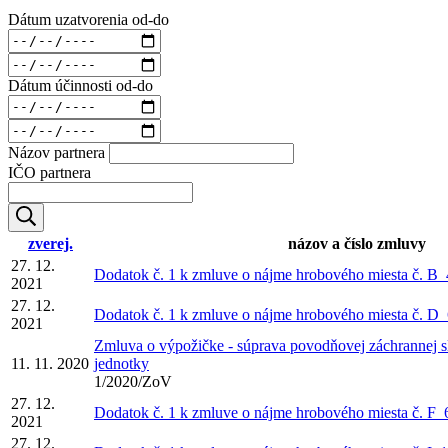
Dátum uzatvorenia od-do
Dátum účinnosti od-do
Názov partnera
IČO partnera
zverej.
názov a číslo zmluvy
27. 12.
Dodatok č. 1 k zmluve o nájme hrobového miesta č. B
2021
27. 12.
Dodatok č. 1 k zmluve o nájme hrobového miesta č. D
2021
Zmluva o výpožičke - súprava povodňovej záchrannej s
11. 11. 2020
jednotky
1/2020/ZoV
27. 12.
Dodatok č. 1 k zmluve o nájme hrobového miesta č. F
2021
27. 12.