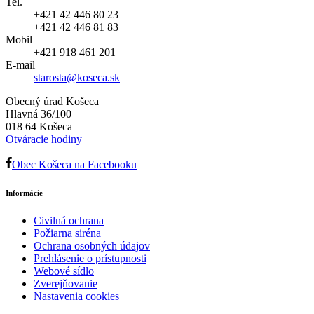
Tel.
+421 42 446 80 23
+421 42 446 81 83
Mobil
+421 918 461 201
E-mail
starosta@koseca.sk
Obecný úrad Košeca
Hlavná 36/100
018 64 Košeca
Otváracie hodiny
Obec Košeca na Facebooku
Informácie
Civilná ochrana
Požiarna siréna
Ochrana osobných údajov
Prehlásenie o prístupnosti
Webové sídlo
Zverejňovanie
Nastavenia cookies