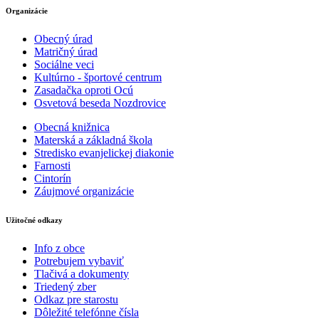
Organizácie
Obecný úrad
Matričný úrad
Sociálne veci
Kultúrno - športové centrum
Zasadačka oproti Ocú
Osvetová beseda Nozdrovice
Obecná knižnica
Materská a základná škola
Stredisko evanjelickej diakonie
Farnosti
Cintorín
Záujmové organizácie
Užitočné odkazy
Info z obce
Potrebujem vybaviť
Tlačivá a dokumenty
Triedený zber
Odkaz pre starostu
Dôležité telefónne čísla