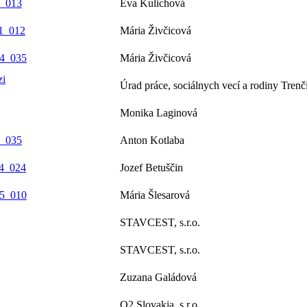
1_013
Eva Kulichová
_1_012
Mária Živčicová
_4_035
Mária Živčicová
zi
Úrad práce, sociálnych vecí a rodiny Trenč
Monika Laginová
1_035
Anton Kotlaba
_4_024
Jozef Betuščin
_5_010
Mária Šlesarová
STAVCEST, s.r.o.
STAVCEST, s.r.o.
Zuzana Galádová
O2 Slovakia, s.r.o.