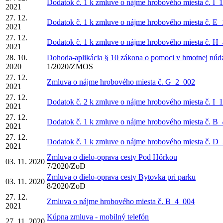
Dodatok č. 1 k zmluve o nájme hrobového miesta č. I_
2021
27. 12.
Dodatok č. 1 k zmluve o nájme hrobového miesta č. E
2021
27. 12.
Dodatok č. 1 k zmluve o nájme hrobového miesta č. H
2021
28. 10.
Dohoda-aplikácia § 10 zákona o pomoci v hmotnej núd
2020
1/2020/ZMOS
27. 12.
Zmluva o nájme hrobového miesta č. G_2_002
2021
27. 12.
Dodatok č. 2 k zmluve o nájme hrobového miesta č. I_
2021
27. 12.
Dodatok č. 1 k zmluve o nájme hrobového miesta č. B
2021
27. 12.
Dodatok č. 1 k zmluve o nájme hrobového miesta č. D
2021
Zmluva o dielo-oprava cesty Pod Hôrkou
03. 11. 2020
7/2020/ZoD
Zmluva o dielo-oprava cesty Bytovka pri parku
03. 11. 2020
8/2020/ZoD
27. 12.
Zmluva o nájme hrobového miesta č. B_4_004
2021
Kúpna zmluva - mobilný telefón
27. 11. 2020