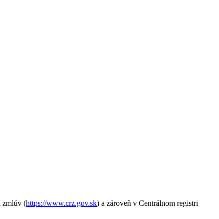
i zmlúv (
https://www.crz.gov.sk
) a zároveň v Centrálnom registri