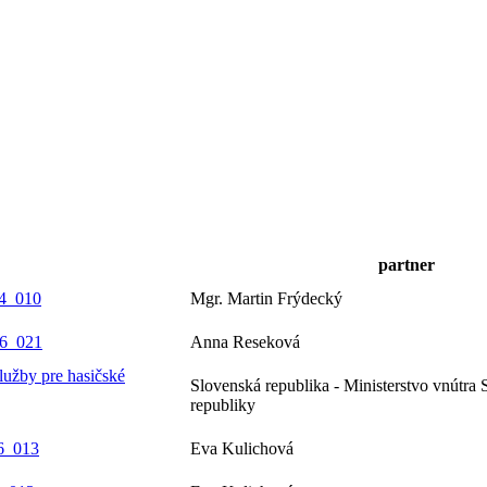
partner
_4_010
Mgr. Martin Frýdecký
_6_021
Anna Reseková
lužby pre hasičské
Slovenská republika - Ministerstvo vnútra 
republiky
_6_013
Eva Kulichová