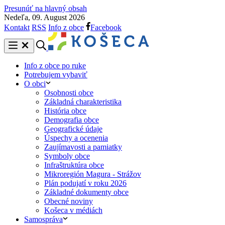
Presunúť na hlavný obsah
Nedeľa, 09. August 2026
Kontakt
RSS
Info z obce
Facebook
Info z obce po ruke
Potrebujem vybaviť
O obci
Osobnosti obce
Základná charakteristika
História obce
Demografia obce
Geografické údaje
Úspechy a ocenenia
Zaujímavosti a pamiatky
Symboly obce
Infraštruktúra obce
Mikroregión Magura - Strážov
Plán podujatí v roku 2026
Základné dokumenty obce
Obecné noviny
Košeca v médiách
Samospráva