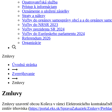
Opatrovateľská služba
Prístup k informáciam
Oznámenie o uložení zásielky
Straty a nálezy
Voľby do orgánov samosprávy obcí a a do orgánov sam
Voľby do NRSR 2023
Voľby prezidenta SR 2024
Voľby do Európskeho parlamentu 2024
Referendum 2026
Organizácie
Zmluvy
Úvodná stránka
Zverejňovanie
Zmluvy
Zmluvy
Zmluvy uzavreté obcou Košeca v rámci Elektronického kontraktačného
zmlúv trhoviska (
https://portal.eks.sk/SpravaZakaziek/Zmluvy/Prehla