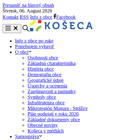
Presunúť na hlavný obsah
Štvrtok, 06. August 2026
Kontakt
RSS
Info z obce
Facebook
Info z obce po ruke
Potrebujem vybaviť
O obci
Osobnosti obce
Základná charakteristika
História obce
Demografia obce
Geografické údaje
Úspechy a ocenenia
Zaujímavosti a pamiatky
Symboly obce
Infraštruktúra obce
Mikroregión Magura - Strážov
Plán podujatí v roku 2026
Základné dokumenty obce
Obecné noviny
Košeca v médiách
Samospráva