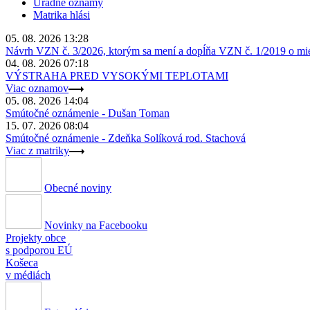
Úradné oznamy
Matrika hlási
05. 08. 2026 13:28
Návrh VZN č. 3/2026, ktorým sa mení a dopĺňa VZN č. 1/2019 o miest
04. 08. 2026 07:18
VÝSTRAHA PRED VYSOKÝMI TEPLOTAMI
Viac oznamov
05. 08. 2026 14:04
Smútočné oznámenie - Dušan Toman
15. 07. 2026 08:04
Smútočné oznámenie - Zdeňka Solíková rod. Stachová
Viac z matriky
Obecné noviny
Novinky na Facebooku
Projekty obce
s podporou EÚ
Košeca
v médiách