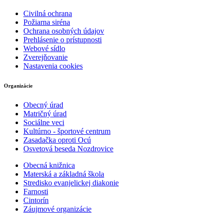
Civilná ochrana
Požiarna siréna
Ochrana osobných údajov
Prehlásenie o prístupnosti
Webové sídlo
Zverejňovanie
Nastavenia cookies
Organizácie
Obecný úrad
Matričný úrad
Sociálne veci
Kultúrno - športové centrum
Zasadačka oproti Ocú
Osvetová beseda Nozdrovice
Obecná knižnica
Materská a základná škola
Stredisko evanjelickej diakonie
Farnosti
Cintorín
Záujmové organizácie