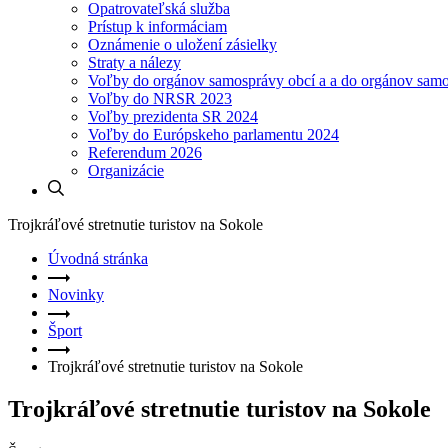
Opatrovateľská služba
Prístup k informáciam
Oznámenie o uložení zásielky
Straty a nálezy
Voľby do orgánov samosprávy obcí a a do orgánov sam
Voľby do NRSR 2023
Voľby prezidenta SR 2024
Voľby do Európskeho parlamentu 2024
Referendum 2026
Organizácie
Trojkráľové stretnutie turistov na Sokole
Úvodná stránka
Novinky
Šport
Trojkráľové stretnutie turistov na Sokole
Trojkráľové stretnutie turistov na Sokole