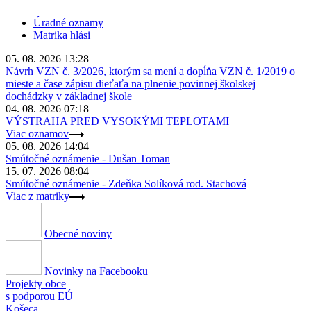
Úradné oznamy
Matrika hlási
05. 08. 2026 13:28
Návrh VZN č. 3/2026, ktorým sa mení a dopĺňa VZN č. 1/2019 o
mieste a čase zápisu dieťaťa na plnenie povinnej školskej
dochádzky v základnej škole
04. 08. 2026 07:18
VÝSTRAHA PRED VYSOKÝMI TEPLOTAMI
Viac oznamov
05. 08. 2026 14:04
Smútočné oznámenie - Dušan Toman
15. 07. 2026 08:04
Smútočné oznámenie - Zdeňka Solíková rod. Stachová
Viac z matriky
Obecné noviny
Novinky na Facebooku
Projekty obce
s podporou EÚ
Košeca