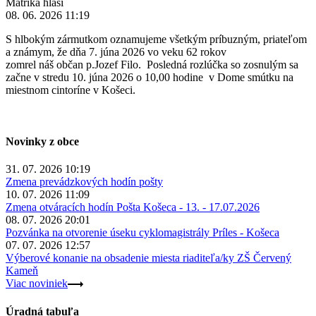
Matrika hlási
08. 06. 2026 11:19
S hlbokým zármutkom oznamujeme všetkým príbuzným, priateľom
a známym, že dňa 7. júna 2026 vo veku 62 rokov
zomrel náš občan p.Jozef Filo. Posledná rozlúčka so zosnulým sa
začne v stredu 10. júna 2026 o 10,00 hodine v Dome smútku na
miestnom cintoríne v Košeci.
Novinky z obce
31. 07. 2026 10:19
Zmena prevádzkových hodín pošty
10. 07. 2026 11:09
Zmena otváracích hodín Pošta Košeca - 13. - 17.07.2026
08. 07. 2026 20:01
Pozvánka na otvorenie úseku cyklomagistrály Príles - Košeca
07. 07. 2026 12:57
Výberové konanie na obsadenie miesta riaditeľa/ky ZŠ Červený
Kameň
Viac noviniek
Úradná tabuľa