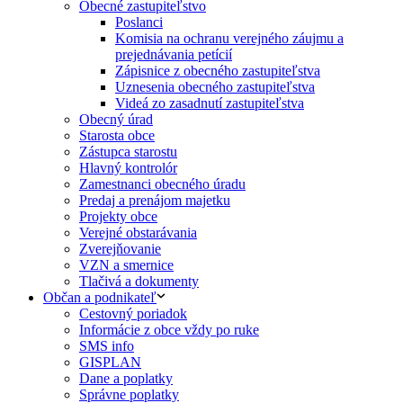
Obecné zastupiteľstvo
Poslanci
Komisia na ochranu verejného záujmu a
prejednávania petícií
Zápisnice z obecného zastupiteľstva
Uznesenia obecného zastupiteľstva
Videá zo zasadnutí zastupiteľstva
Obecný úrad
Starosta obce
Zástupca starostu
Hlavný kontrolór
Zamestnanci obecného úradu
Predaj a prenájom majetku
Projekty obce
Verejné obstarávania
Zverejňovanie
VZN a smernice
Tlačivá a dokumenty
Občan a podnikateľ
Cestovný poriadok
Informácie z obce vždy po ruke
SMS info
GISPLAN
Dane a poplatky
Správne poplatky