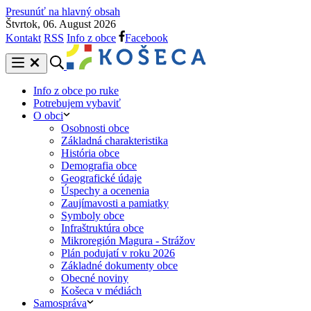
Presunúť na hlavný obsah
Štvrtok, 06. August 2026
Kontakt
RSS
Info z obce
Facebook
Info z obce po ruke
Potrebujem vybaviť
O obci
Osobnosti obce
Základná charakteristika
História obce
Demografia obce
Geografické údaje
Úspechy a ocenenia
Zaujímavosti a pamiatky
Symboly obce
Infraštruktúra obce
Mikroregión Magura - Strážov
Plán podujatí v roku 2026
Základné dokumenty obce
Obecné noviny
Košeca v médiách
Samospráva