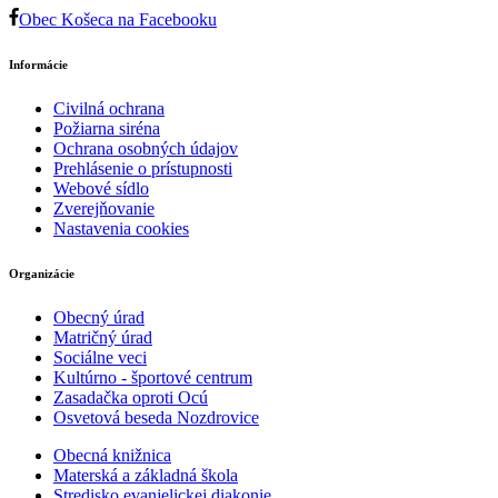
Obec Košeca na Facebooku
Informácie
Civilná ochrana
Požiarna siréna
Ochrana osobných údajov
Prehlásenie o prístupnosti
Webové sídlo
Zverejňovanie
Nastavenia cookies
Organizácie
Obecný úrad
Matričný úrad
Sociálne veci
Kultúrno - športové centrum
Zasadačka oproti Ocú
Osvetová beseda Nozdrovice
Obecná knižnica
Materská a základná škola
Stredisko evanjelickej diakonie