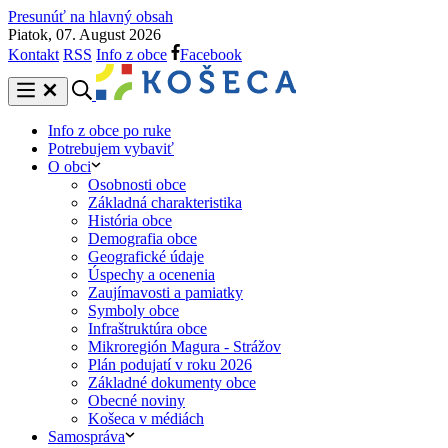
Presunúť na hlavný obsah
Piatok, 07. August 2026
Kontakt
RSS
Info z obce
Facebook
Info z obce po ruke
Potrebujem vybaviť
O obci
Osobnosti obce
Základná charakteristika
História obce
Demografia obce
Geografické údaje
Úspechy a ocenenia
Zaujímavosti a pamiatky
Symboly obce
Infraštruktúra obce
Mikroregión Magura - Strážov
Plán podujatí v roku 2026
Základné dokumenty obce
Obecné noviny
Košeca v médiách
Samospráva