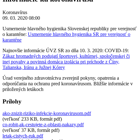
Koronavírus
09. 03. 2020 08:00
Usmernenie hlavného hygienika Slovenskej republiky pre verejnosť
o karanténe:
Usmernenie hlavného hygienika SR pre verejnosť o
karanténe
Najnovšie informácie ÚVZ SR zo dňa 10. 3. 2020: COVID-19:
Zákaz hromadných podujatí športovej, kultúrnej, spoločenskej či
inej povahy a povinná domáca izolácia pri príchode z Číny,
Talianska, Iránu a Južnej Kórey
Úrad verejného zdravotníctva zverejnil pokyny, opatrenia a
odporúčania na ochranu pred koronavírusom. Bližšie informácie v
priložených letákoch
Prílohy
ako-znizit-riziko-infekcie-koronavirusom.pdf
(veľkosť 233 KB, formát pdf)
co-robit-ak-cestujete-z-oblasti-nakazy.pdf
(veľkosť 37 KB, formát pdf)
letak-cistych-ruk.pdf