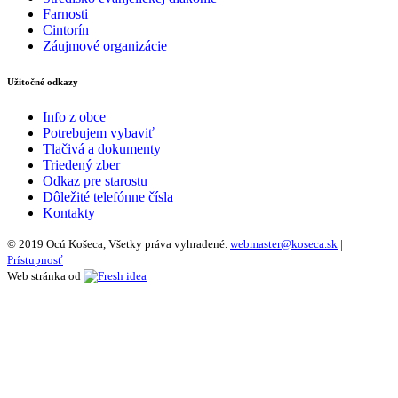
Farnosti
Cintorín
Záujmové organizácie
Užitočné odkazy
Info z obce
Potrebujem vybaviť
Tlačivá a dokumenty
Triedený zber
Odkaz pre starostu
Dôležité telefónne čísla
Kontakty
© 2019 Ocú Košeca, Všetky práva vyhradené.
webmaster@koseca.sk
|
Prístupnosť
Web stránka od