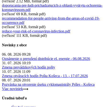
(veľkosť 2.12 MB, formát pdf)
doporucania-pre-ludi-prichadzajucich-z-oblasti-vyskytu-ochorenia-
koronavirusom.pdf
(veľkosť 69 KB, formát pdf)
recommendation-for-people-arriving-from-the-areas-of-covid-19-
occurrence.pdf
(veľkosť 53 KB, formát pdf)
reduce-your-risk-of-coronavirus-infection.pdf
(veľkosť 111 KB, formát pdf)
Novinky z obce
06. 08. 2026 09:28
Oznámenie o prerušení distribúcie el. energie - 06.08.2026
31. 07. 2026 10:19
Zmena prevádzkových hodín pošty
10. 07. 2026 11:09
Zmena otváracích hodín Pošta Košeca - 13. - 17.07.2026
08. 07. 2026 20:01
Pozvánka na otvorenie úseku cyklomagistrály Príles - Košeca
Viac noviniek
Úradná tabuľa