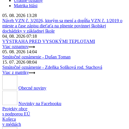
Úradné oznamy
Matrika hlási
05. 08. 2026 13:28
Návrh VZN č. 3/2026, ktorým sa mení a dopĺňa VZN č. 1/2019 o
mieste a čase zápisu dieťaťa na plnenie povinnej školskej
dochádzky v základnej škole
04. 08. 2026 07:18
VÝSTRAHA PRED VYSOKÝMI TEPLOTAMI
Viac oznamov
05. 08. 2026 14:04
Smútočné oznámenie - Dušan Toman
15. 07. 2026 08:04
Smútočné oznámenie - Zdeňka Solíková rod. Stachová
Viac z matriky
Obecné noviny
Novinky na Facebooku
Projekty obce
s podporou EÚ
Košeca
v médiách