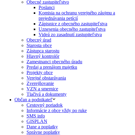
Obecné zastupiteľstvo
Poslanci
Komisia na ochranu verejného záujmu a
prejednávania petícií
Zápisnice z obecného zastupiteľstva
Uznesenia obecného zastupiteľstva
Videá zo zasadnutí zastupiteľstva
Obecný úrad
Starosta obce
Zástupca starostu
Hlavný kontrolór
Zamestnanci obecného úradu
Predaj a prenájom majetku
Projekty obce
Verejné obstarávania
Zverejňovanie
VZN a smernice
Tlačivá a dokumenty
Občan a podnikateľ
Cestovný poriadok
Informácie z obce vždy po ruke
SMS info
GISPLAN
Dane a poplatky
Správne poplatky