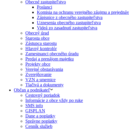
Obecné zastupiteľstvo
Poslanci
Komisia na ochranu verejného záujmu a prejednáva
Zápisnice z obecného zastupiteľstva
Uznesenia obecného zastupiteľstva
Videá zo zasadnutí zastupiteľstva
Obecný úrad
Starosta obce
Zástupca starostu
Hlavný kontrolór
Zamestnanci obecného úradu
Predaj a prenájom majetku
Projekty obce
Verejné obstarávania
Zverejňovanie
VZN a smernice
Tlačivá a dokumenty
Občan a podnikateľ
Cestovný poriadok
Informácie z obce vždy po ruke
SMS info
GISPLAN
Dane a poplatky
Správne poplatky
Cenník služieb