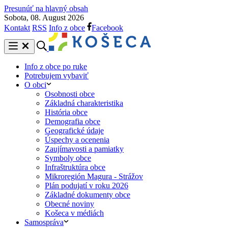
Presunúť na hlavný obsah
Sobota, 08. August 2026
Kontakt
RSS
Info z obce
Facebook
Info z obce po ruke
Potrebujem vybaviť
O obci
Osobnosti obce
Základná charakteristika
História obce
Demografia obce
Geografické údaje
Úspechy a ocenenia
Zaujímavosti a pamiatky
Symboly obce
Infraštruktúra obce
Mikroregión Magura - Strážov
Plán podujatí v roku 2026
Základné dokumenty obce
Obecné noviny
Košeca v médiách
Samospráva