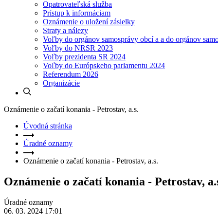
Opatrovateľská služba
Prístup k informáciam
Oznámenie o uložení zásielky
Straty a nálezy
Voľby do orgánov samosprávy obcí a a do orgánov sam
Voľby do NRSR 2023
Voľby prezidenta SR 2024
Voľby do Európskeho parlamentu 2024
Referendum 2026
Organizácie
Oznámenie o začatí konania - Petrostav, a.s.
Úvodná stránka
Úradné oznamy
Oznámenie o začatí konania - Petrostav, a.s.
Oznámenie o začatí konania - Petrostav, a.
Úradné oznamy
06. 03. 2024 17:01