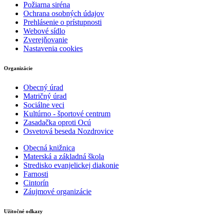
Požiarna siréna
Ochrana osobných údajov
Prehlásenie o prístupnosti
Webové sídlo
Zverejňovanie
Nastavenia cookies
Organizácie
Obecný úrad
Matričný úrad
Sociálne veci
Kultúrno - športové centrum
Zasadačka oproti Ocú
Osvetová beseda Nozdrovice
Obecná knižnica
Materská a základná škola
Stredisko evanjelickej diakonie
Farnosti
Cintorín
Záujmové organizácie
Užitočné odkazy