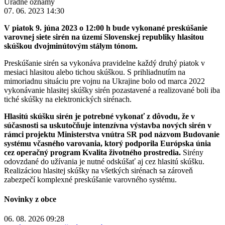
Úradné oznamy
07. 06. 2023 14:30
V piatok 9. júna 2023 o 12:00 h bude vykonané preskúšanie
varovnej siete sirén na území Slovenskej republiky hlasitou
skúškou dvojminútovým stálym tónom.
Preskúšanie sirén sa vykonáva pravidelne každý druhý piatok v
mesiaci hlasitou alebo tichou skúškou. S prihliadnutím na
mimoriadnu situáciu pre vojnu na Ukrajine bolo od marca 2022
vykonávanie hlasitej skúšky sirén pozastavené a realizované boli iba
tiché skúšky na elektronických sirénach.
Hlasitú skúšku sirén je potrebné vykonať z dôvodu, že v
súčasnosti sa uskutočňuje intenzívna výstavba nových sirén v
rámci projektu Ministerstva vnútra SR pod názvom Budovanie
systému včasného varovania, ktorý podporila Európska únia
cez operačný program Kvalita životného prostredia.
Sirény
odovzdané do užívania je nutné odskúšať aj cez hlasitú skúšku.
Realizáciou hlasitej skúšky na všetkých sirénach sa zároveň
zabezpečí komplexné preskúšanie varovného systému.
Novinky z obce
06. 08. 2026 09:28