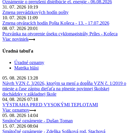
Oznámenie o prerušení distribúcie el. energie - 06.08.2026
31. 07. 2026 10:19
Zmena prevádzkových hodín pošty
10. 07. 2026 11:09
Zmena otváracích hodín Pošta Košeca - 13. - 17.07.2026
08. 07. 2026 20:01
Pozvánka na otvorenie úseku cyklomagistrály Príles - Košeca
Viac noviniek
Úradná tabuľa
Úradné oznamy
Matrika hlási
05. 08. 2026 13:28
Návrh VZN č. 3/2026, ktorým sa mení a dopĺňa VZN č. 1/2019 o
mieste a čase zápisu dieťaťa na plnenie povinnej školskej
dochádzky v základnej škole
04. 08. 2026 07:18
VÝSTRAHA PRED VYSOKÝMI TEPLOTAMI
Viac oznamov
05. 08. 2026 14:04
Smútočné oznámenie - Dušan Toman
15. 07. 2026 08:04
Smútočné oznámenie - Zdeňka Solíková rod. Stachová