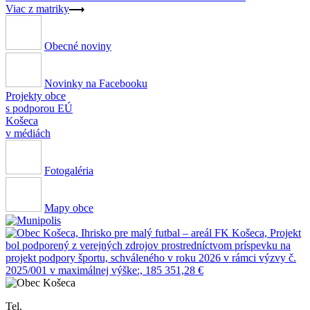
Viac z matriky
Obecné noviny
Novinky na Facebooku
Projekty obce
s podporou EÚ
Košeca
v médiách
Fotogaléria
Mapy obce
Tel.