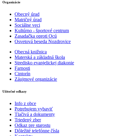
Organizácie
Obecný úrad
Matričný úrad
Sociálne veci
Kultúrno - športové centrum
Zasadačka oproti Ocú
Osvetová beseda Nozdrovice
Obecná knižnica
Materská a základná škola
Stredisko evanjelickej diakonie
Farnosti
Cintorín
Záujmové organizácie
Užitočné odkazy
Info z obce
Potrebujem vybaviť
Tlačivá a dokumenty
Triedený zber
Odkaz pre starostu
Dôležité telefónne čísla