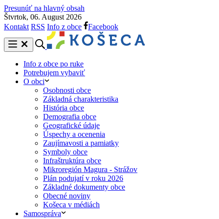
Presunúť na hlavný obsah
Štvrtok, 06. August 2026
Kontakt
RSS
Info z obce
Facebook
Info z obce po ruke
Potrebujem vybaviť
O obci
Osobnosti obce
Základná charakteristika
História obce
Demografia obce
Geografické údaje
Úspechy a ocenenia
Zaujímavosti a pamiatky
Symboly obce
Infraštruktúra obce
Mikroregión Magura - Strážov
Plán podujatí v roku 2026
Základné dokumenty obce
Obecné noviny
Košeca v médiách
Samospráva