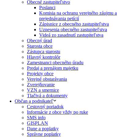
Obecné zastupiteľstvo
Poslanci
Komisia na ochranu verejného záujmu a
prejednávania petícií
Zápisnice z obecného zastupiteľstva
Uznesenia obecného zastupiteľstva
Videá zo zasadnutí zastupiteľstva
Obecný úrad
Starosta obce
Zástupca starostu
Hlavný kontrolór
Zamestnanci obecného úradu
Predaj a prenájom majetku
Projekty obce
Verejné obstarávania
Zverejňovanie
VZN a smernice
Tlačivá a dokumenty
Občan a podnikateľ
Cestovný poriadok
Informácie z obce vždy po ruke
SMS info
GISPLAN
Dane a poplatky
Správne poplatky