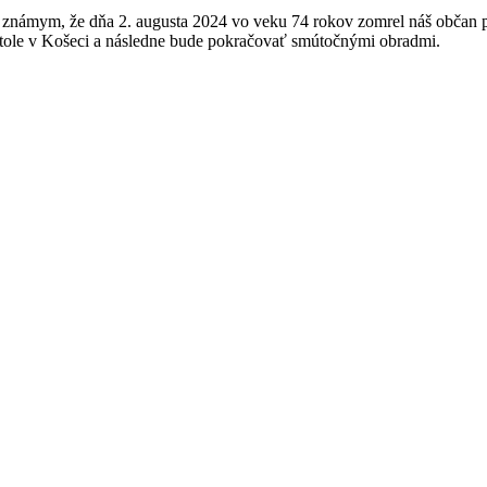
ámym, že dňa 2. augusta 2024 vo veku 74 rokov zomrel náš občan p. 
tole v Košeci a následne bude pokračovať smútočnými obradmi.