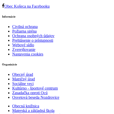
Obec Košeca na Facebooku
Informácie
Civilná ochrana
Požiarna siréna
Ochrana osobných údajov
Prehlásenie o prístupnosti
Webové sídlo
Zverejňovanie
Nastavenia cookies
Organizácie
Obecný úrad
Matričný úrad
Sociálne veci
Kultúrno - športové centrum
Zasadačka oproti Ocú
Osvetová beseda Nozdrovice
Obecná knižnica
Materská a základná škola