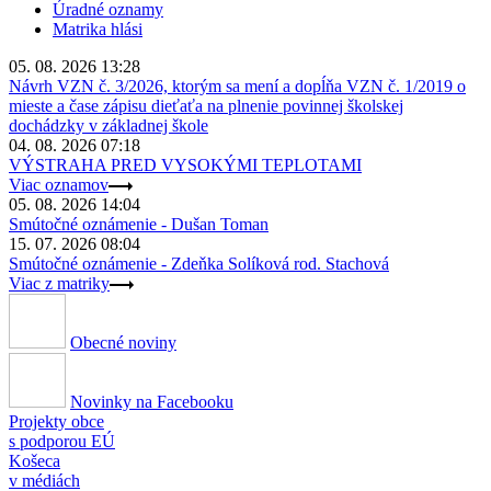
Úradné oznamy
Matrika hlási
05. 08. 2026 13:28
Návrh VZN č. 3/2026, ktorým sa mení a dopĺňa VZN č. 1/2019 o
mieste a čase zápisu dieťaťa na plnenie povinnej školskej
dochádzky v základnej škole
04. 08. 2026 07:18
VÝSTRAHA PRED VYSOKÝMI TEPLOTAMI
Viac oznamov
05. 08. 2026 14:04
Smútočné oznámenie - Dušan Toman
15. 07. 2026 08:04
Smútočné oznámenie - Zdeňka Solíková rod. Stachová
Viac z matriky
Obecné noviny
Novinky na Facebooku
Projekty obce
s podporou EÚ
Košeca
v médiách