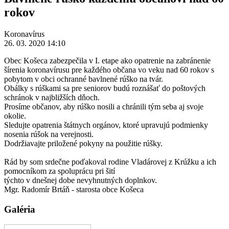
rokov
Koronavírus
26. 03. 2020 14:10
Obec Košeca zabezpečila v I. etape ako opatrenie na zabránenie
šírenia koronavírusu pre každého občana vo veku nad 60 rokov s
pobytom v obci ochranné bavlnené rúško na tvár.
Obálky s rúškami sa pre seniorov budú roznášať do poštových
schránok v najbližších dňoch.
Prosíme občanov, aby rúško nosili a chránili tým seba aj svoje
okolie.
Sledujte opatrenia štátnych orgánov, ktoré upravujú podmienky
nosenia rúšok na verejnosti.
Dodržiavajte priložené pokyny na použitie rúšky.
Rád by som srdečne poďakoval rodine Vladárovej z Krúžku a ich
pomocníkom za spoluprácu pri šití
týchto v dnešnej dobe nevyhnutných doplnkov.
Mgr. Radomír Brtáň - starosta obce Košeca
Galéria