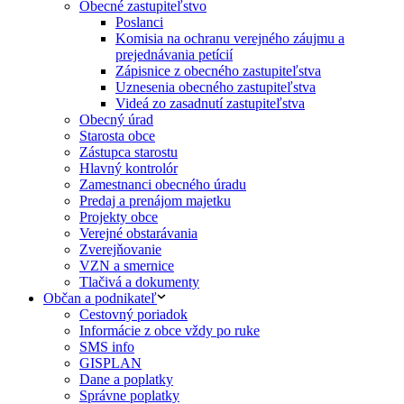
Obecné zastupiteľstvo
Poslanci
Komisia na ochranu verejného záujmu a
prejednávania petícií
Zápisnice z obecného zastupiteľstva
Uznesenia obecného zastupiteľstva
Videá zo zasadnutí zastupiteľstva
Obecný úrad
Starosta obce
Zástupca starostu
Hlavný kontrolór
Zamestnanci obecného úradu
Predaj a prenájom majetku
Projekty obce
Verejné obstarávania
Zverejňovanie
VZN a smernice
Tlačivá a dokumenty
Občan a podnikateľ
Cestovný poriadok
Informácie z obce vždy po ruke
SMS info
GISPLAN
Dane a poplatky
Správne poplatky