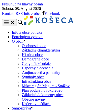
Presunúť na hlavný obsah
Sobota, 08. August 2026
Kontakt
RSS
Info z obce
Facebook
Info z obce po ruke
Potrebujem vybaviť
O obci
Osobnosti obce
Základná charakteristika
História obce
Demografia obce
Geografické údaje
Úspechy a ocenenia
Zaujímavosti a pamiatky
Symboly obce
Infraštruktúra obce
Mikroregión Magura - Strážov
Plán podujatí v roku 2026
Základné dokumenty obce
Obecné noviny
Košeca v médiách
Samospráva