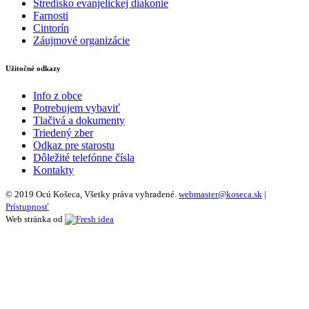
Stredisko evanjelickej diakonie
Farnosti
Cintorín
Záujmové organizácie
Užitočné odkazy
Info z obce
Potrebujem vybaviť
Tlačivá a dokumenty
Triedený zber
Odkaz pre starostu
Dôležité telefónne čísla
Kontakty
© 2019 Ocú Košeca, Všetky práva vyhradené.
webmaster@koseca.sk
|
Prístupnosť
Web stránka od