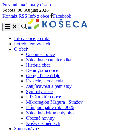
Presunúť na hlavný obsah
Sobota, 08. August 2026
Kontakt
RSS
Info z obce
Facebook
Info z obce po ruke
Potrebujem vybaviť
O obci
Osobnosti obce
Základná charakteristika
História obce
Demografia obce
Geografické údaje
Úspechy a ocenenia
Zaujímavosti a pamiatky
Symboly obce
Infraštruktúra obce
Mikroregión Magura - Strážov
Plán podujatí v roku 2026
Základné dokumenty obce
Obecné noviny
Košeca v médiách
Samospráva