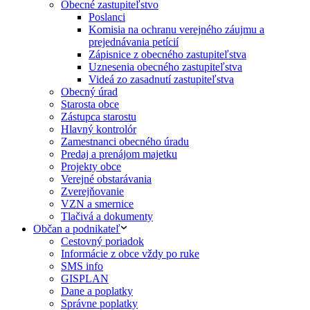
Obecné zastupiteľstvo
Poslanci
Komisia na ochranu verejného záujmu a
prejednávania petícií
Zápisnice z obecného zastupiteľstva
Uznesenia obecného zastupiteľstva
Videá zo zasadnutí zastupiteľstva
Obecný úrad
Starosta obce
Zástupca starostu
Hlavný kontrolór
Zamestnanci obecného úradu
Predaj a prenájom majetku
Projekty obce
Verejné obstarávania
Zverejňovanie
VZN a smernice
Tlačivá a dokumenty
Občan a podnikateľ
Cestovný poriadok
Informácie z obce vždy po ruke
SMS info
GISPLAN
Dane a poplatky
Správne poplatky