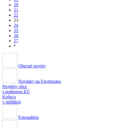
20
21
22
23
24
25
26
27
Obecné noviny
Novinky na Facebooku
Projekty obce
s podporou EÚ
Košeca
v médiách
Fotogaléria