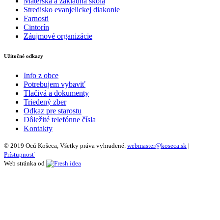
Materská a základná škola
Stredisko evanjelickej diakonie
Farnosti
Cintorín
Záujmové organizácie
Užitočné odkazy
Info z obce
Potrebujem vybaviť
Tlačivá a dokumenty
Triedený zber
Odkaz pre starostu
Dôležité telefónne čísla
Kontakty
© 2019 Ocú Košeca, Všetky práva vyhradené.
webmaster@koseca.sk
|
Prístupnosť
Web stránka od