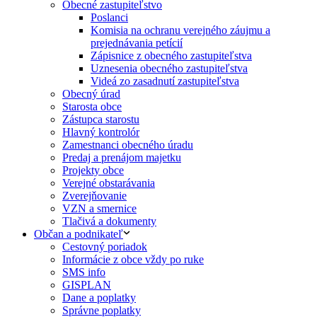
Obecné zastupiteľstvo
Poslanci
Komisia na ochranu verejného záujmu a
prejednávania petícií
Zápisnice z obecného zastupiteľstva
Uznesenia obecného zastupiteľstva
Videá zo zasadnutí zastupiteľstva
Obecný úrad
Starosta obce
Zástupca starostu
Hlavný kontrolór
Zamestnanci obecného úradu
Predaj a prenájom majetku
Projekty obce
Verejné obstarávania
Zverejňovanie
VZN a smernice
Tlačivá a dokumenty
Občan a podnikateľ
Cestovný poriadok
Informácie z obce vždy po ruke
SMS info
GISPLAN
Dane a poplatky
Správne poplatky