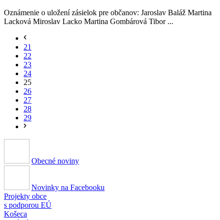
Oznámenie o uložení zásielok pre občanov: Jaroslav Baláž Martina
Lacková Miroslav Lacko Martina Gombárová Tibor ...
21
22
23
24
25
26
27
28
29
Obecné noviny
Novinky na Facebooku
Projekty obce
s podporou EÚ
Košeca