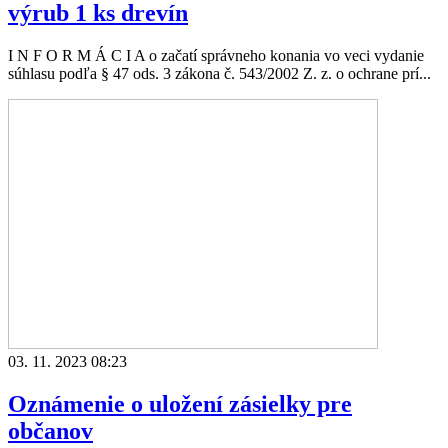
výrub 1 ks drevín
I N F O R M Á C I A o začatí správneho konania vo veci vydanie
súhlasu podľa § 47 ods. 3 zákona č. 543/2002 Z. z. o ochrane prí...
03. 11. 2023 08:23
Oznámenie o uložení zásielky pre
občanov