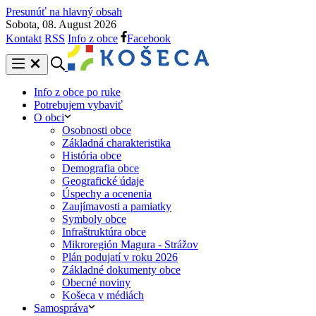
Presunúť na hlavný obsah
Sobota, 08. August 2026
Kontakt
RSS
Info z obce
Facebook
Info z obce po ruke
Potrebujem vybaviť
O obci
Osobnosti obce
Základná charakteristika
História obce
Demografia obce
Geografické údaje
Úspechy a ocenenia
Zaujímavosti a pamiatky
Symboly obce
Infraštruktúra obce
Mikroregión Magura - Strážov
Plán podujatí v roku 2026
Základné dokumenty obce
Obecné noviny
Košeca v médiách
Samospráva