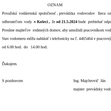
OZNAM
Považská vodárenská spoločnosť , prevádzka vodovodov Ilava o
odberateľom vody
v Košeci ,
že
od 21.5.2024
bude prebiehať odp
Prosíme majiteľov rodinných domov, aby umožnili pracovníkom vod
Stav vodomeru môžu nahlásiť i telefonicky na č. 4465464 v pracovn
od 6.00 hod. do 14.00 hod.
Ďakujem.
S pozdravom Ing. Majchrovič Ján
majster prevádzky vodovo