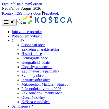
Presunúť na hlavný obsah
Nedeľa, 09. August 2026
Kontakt
RSS
Info z obce
Facebook
Info z obce po ruke
Potrebujem vybaviť
O obci
Osobnosti obce
Základná charakteristika
História obce
Demografia obce
Geografické údaje
Úspechy a ocenenia
Zaujímavosti a pamiatky
Symboly obce
Infraštruktúra obce
Mikroregión Magura - Strážov
Plán podujatí v roku 2026
Základné dokumenty obce
Obecné noviny
Košeca v médiách
Samospráva