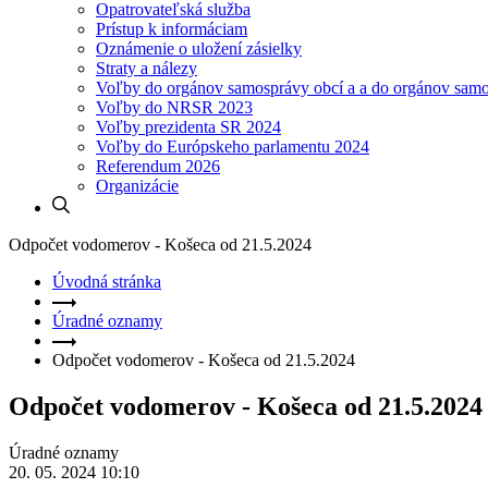
Opatrovateľská služba
Prístup k informáciam
Oznámenie o uložení zásielky
Straty a nálezy
Voľby do orgánov samosprávy obcí a a do orgánov sam
Voľby do NRSR 2023
Voľby prezidenta SR 2024
Voľby do Európskeho parlamentu 2024
Referendum 2026
Organizácie
Odpočet vodomerov - Košeca od 21.5.2024
Úvodná stránka
Úradné oznamy
Odpočet vodomerov - Košeca od 21.5.2024
Odpočet vodomerov - Košeca od 21.5.2024
Úradné oznamy
20. 05. 2024 10:10