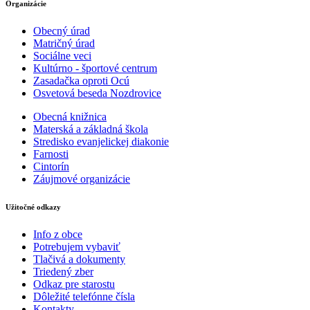
Organizácie
Obecný úrad
Matričný úrad
Sociálne veci
Kultúrno - športové centrum
Zasadačka oproti Ocú
Osvetová beseda Nozdrovice
Obecná knižnica
Materská a základná škola
Stredisko evanjelickej diakonie
Farnosti
Cintorín
Záujmové organizácie
Užitočné odkazy
Info z obce
Potrebujem vybaviť
Tlačivá a dokumenty
Triedený zber
Odkaz pre starostu
Dôležité telefónne čísla
Kontakty