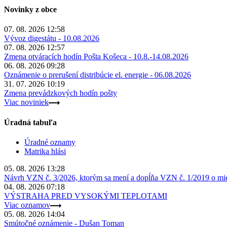
Novinky z obce
07. 08. 2026 12:58
Vývoz digestátu - 10.08.2026
07. 08. 2026 12:57
Zmena otváracích hodín Pošta Košeca - 10.8.-14.08.2026
06. 08. 2026 09:28
Oznámenie o prerušení distribúcie el. energie - 06.08.2026
31. 07. 2026 10:19
Zmena prevádzkových hodín pošty
Viac noviniek
Úradná tabuľa
Úradné oznamy
Matrika hlási
05. 08. 2026 13:28
Návrh VZN č. 3/2026, ktorým sa mení a dopĺňa VZN č. 1/2019 o miest
04. 08. 2026 07:18
VÝSTRAHA PRED VYSOKÝMI TEPLOTAMI
Viac oznamov
05. 08. 2026 14:04
Smútočné oznámenie - Dušan Toman