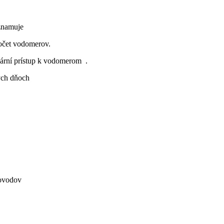
znamuje
očet vodomerov.
ární prístup k vodomerom .
ých dňoch
dov