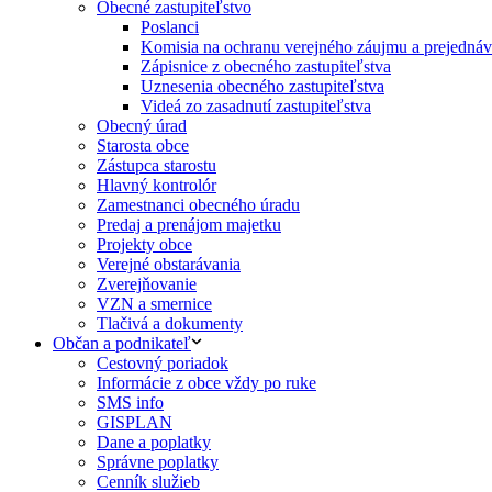
Obecné zastupiteľstvo
Poslanci
Komisia na ochranu verejného záujmu a prejednáva
Zápisnice z obecného zastupiteľstva
Uznesenia obecného zastupiteľstva
Videá zo zasadnutí zastupiteľstva
Obecný úrad
Starosta obce
Zástupca starostu
Hlavný kontrolór
Zamestnanci obecného úradu
Predaj a prenájom majetku
Projekty obce
Verejné obstarávania
Zverejňovanie
VZN a smernice
Tlačivá a dokumenty
Občan a podnikateľ
Cestovný poriadok
Informácie z obce vždy po ruke
SMS info
GISPLAN
Dane a poplatky
Správne poplatky
Cenník služieb