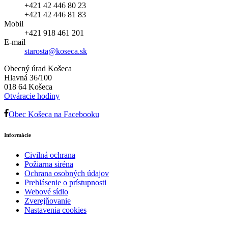
+421 42 446 80 23
+421 42 446 81 83
Mobil
+421 918 461 201
E-mail
starosta@koseca.sk
Obecný úrad Košeca
Hlavná 36/100
018 64 Košeca
Otváracie hodiny
Obec Košeca na Facebooku
Informácie
Civilná ochrana
Požiarna siréna
Ochrana osobných údajov
Prehlásenie o prístupnosti
Webové sídlo
Zverejňovanie
Nastavenia cookies