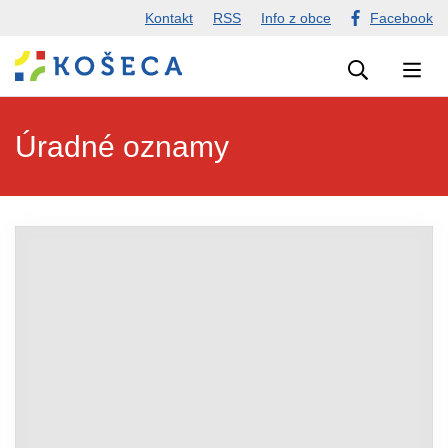
Presunúť
Kontakt
RSS
Info z obce
Facebook
na
hlavný
obsah
Úradné oznamy
Úradné oznamy