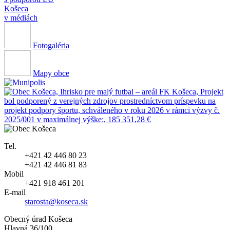
Košeca
v médiách
Fotogaléria
Mapy obce
Tel.
+421 42 446 80 23
+421 42 446 81 83
Mobil
+421 918 461 201
E-mail
starosta@koseca.sk
Obecný úrad Košeca
Hlavná 36/100