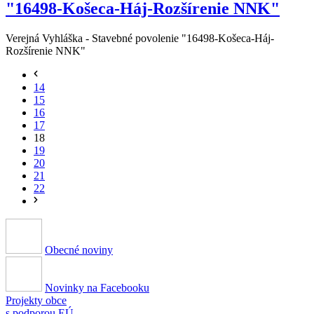
"16498-Košeca-Háj-Rozšírenie NNK"
Verejná Vyhláška - Stavebné povolenie "16498-Košeca-Háj-
Rozšírenie NNK"
14
15
16
17
18
19
20
21
22
Obecné noviny
Novinky na Facebooku
Projekty obce
s podporou EÚ