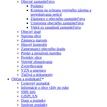
Obecné zastupiteľstvo
Poslanci
Komisia na ochranu verejného záujmu a
prejednávania petícií
Zápisnice z obecného zastupiteľstva
Uznesenia obecného zastupiteľstva
Videá zo zasadnutí zastupiteľstva
Obecný úrad
Starosta obce
Zástupca starostu
Hlavný kontrolór
Zamestnanci obecného úradu
Predaj a prenájom majetku
Projekty obce
Verejné obstarávania
Zverejňovanie
VZN a smernice
Tlačivá a dokumenty
Občan a podnikateľ
Cestovný poriadok
Informácie z obce vždy po ruke
SMS info
GISPLAN
Dane a poplatky
Správne poplatky