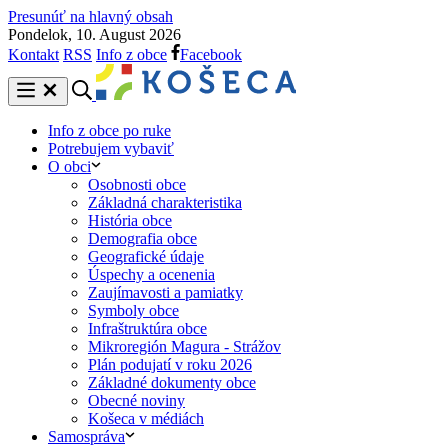
Presunúť na hlavný obsah
Pondelok, 10. August 2026
Kontakt
RSS
Info z obce
Facebook
Info z obce po ruke
Potrebujem vybaviť
O obci
Osobnosti obce
Základná charakteristika
História obce
Demografia obce
Geografické údaje
Úspechy a ocenenia
Zaujímavosti a pamiatky
Symboly obce
Infraštruktúra obce
Mikroregión Magura - Strážov
Plán podujatí v roku 2026
Základné dokumenty obce
Obecné noviny
Košeca v médiách
Samospráva