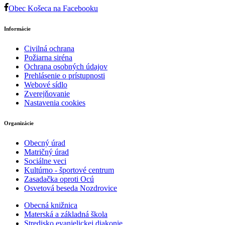
Obec Košeca na Facebooku
Informácie
Civilná ochrana
Požiarna siréna
Ochrana osobných údajov
Prehlásenie o prístupnosti
Webové sídlo
Zverejňovanie
Nastavenia cookies
Organizácie
Obecný úrad
Matričný úrad
Sociálne veci
Kultúrno - športové centrum
Zasadačka oproti Ocú
Osvetová beseda Nozdrovice
Obecná knižnica
Materská a základná škola
Stredisko evanjelickej diakonie