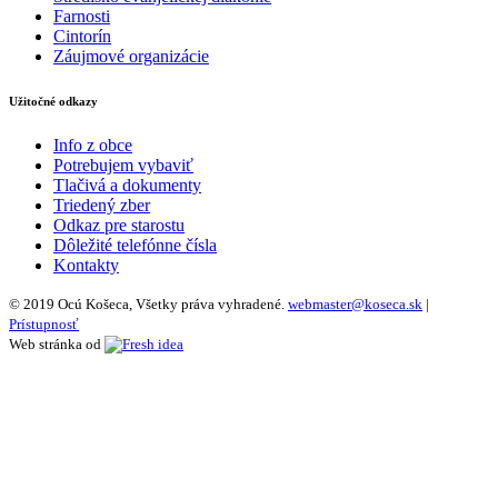
Farnosti
Cintorín
Záujmové organizácie
Užitočné odkazy
Info z obce
Potrebujem vybaviť
Tlačivá a dokumenty
Triedený zber
Odkaz pre starostu
Dôležité telefónne čísla
Kontakty
© 2019 Ocú Košeca, Všetky práva vyhradené.
webmaster@koseca.sk
|
Prístupnosť
Web stránka od