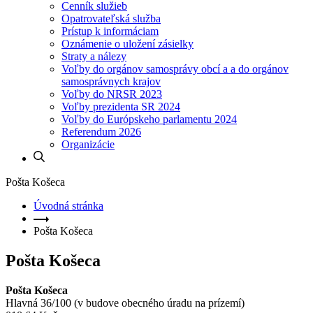
Cenník služieb
Opatrovateľská služba
Prístup k informáciam
Oznámenie o uložení zásielky
Straty a nálezy
Voľby do orgánov samosprávy obcí a a do orgánov
samosprávnych krajov
Voľby do NRSR 2023
Voľby prezidenta SR 2024
Voľby do Európskeho parlamentu 2024
Referendum 2026
Organizácie
Pošta Košeca
Úvodná stránka
Pošta Košeca
Pošta Košeca
Pošta Košeca
Hlavná 36/100 (v budove obecného úradu na prízemí)