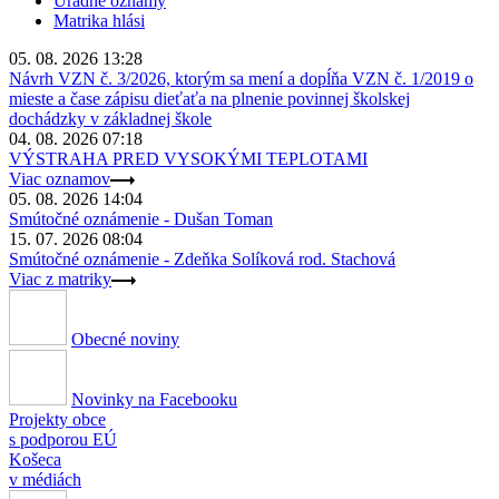
Úradné oznamy
Matrika hlási
05. 08. 2026 13:28
Návrh VZN č. 3/2026, ktorým sa mení a dopĺňa VZN č. 1/2019 o
mieste a čase zápisu dieťaťa na plnenie povinnej školskej
dochádzky v základnej škole
04. 08. 2026 07:18
VÝSTRAHA PRED VYSOKÝMI TEPLOTAMI
Viac oznamov
05. 08. 2026 14:04
Smútočné oznámenie - Dušan Toman
15. 07. 2026 08:04
Smútočné oznámenie - Zdeňka Solíková rod. Stachová
Viac z matriky
Obecné noviny
Novinky na Facebooku
Projekty obce
s podporou EÚ
Košeca
v médiách