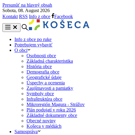
Presunúť na hlavný obsah
Sobota, 08. August 2026
Kontakt
RSS
Info z obce
Facebook
Info z obce po ruke
Potrebujem vybaviť
O obci
Osobnosti obce
Základná charakteristika
História obce
Demografia obce
Geografické údaje
Úspechy a ocenenia
Zaujímavosti a pamiatky
Symboly obce
Infraštruktúra obce
Mikroregión Magura - Strážov
Plán podujatí v roku 2026
Základné dokumenty obce
Obecné noviny
Košeca v médiách
Samospráva