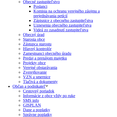
Obecné zastupiteľstvo
Poslanci
Komisia na ochranu verejného záujmu a
prejednávania petícií
Zápisnice z obecného zastupiteľstva
Uznesenia obecného zastupiteľstva
Videá zo zasadnutí zastupiteľstva
Obecný úrad
Starosta obce
Zástupca starostu
Hlavný kontrolór
Zamestnanci obecného úradu
Predaj a prenájom majetku
Projekty obce
Verejné obstarávania
Zverejňovanie
VZN a smernice
Tlačivá a dokumenty
Občan a podnikateľ
Cestovný poriadok
Informácie z obce vždy po ruke
SMS info
GISPLAN
Dane a poplatky
Správne poplatky