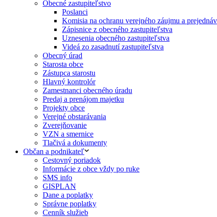
Obecné zastupiteľstvo
Poslanci
Komisia na ochranu verejného záujmu a prejednáva
Zápisnice z obecného zastupiteľstva
Uznesenia obecného zastupiteľstva
Videá zo zasadnutí zastupiteľstva
Obecný úrad
Starosta obce
Zástupca starostu
Hlavný kontrolór
Zamestnanci obecného úradu
Predaj a prenájom majetku
Projekty obce
Verejné obstarávania
Zverejňovanie
VZN a smernice
Tlačivá a dokumenty
Občan a podnikateľ
Cestovný poriadok
Informácie z obce vždy po ruke
SMS info
GISPLAN
Dane a poplatky
Správne poplatky
Cenník služieb