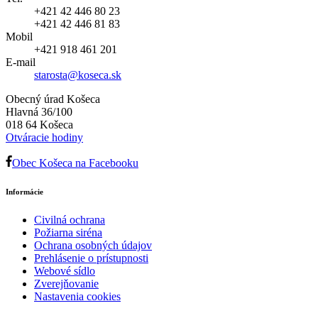
+421 42 446 80 23
+421 42 446 81 83
Mobil
+421 918 461 201
E-mail
starosta@koseca.sk
Obecný úrad Košeca
Hlavná 36/100
018 64 Košeca
Otváracie hodiny
Obec Košeca na Facebooku
Informácie
Civilná ochrana
Požiarna siréna
Ochrana osobných údajov
Prehlásenie o prístupnosti
Webové sídlo
Zverejňovanie
Nastavenia cookies