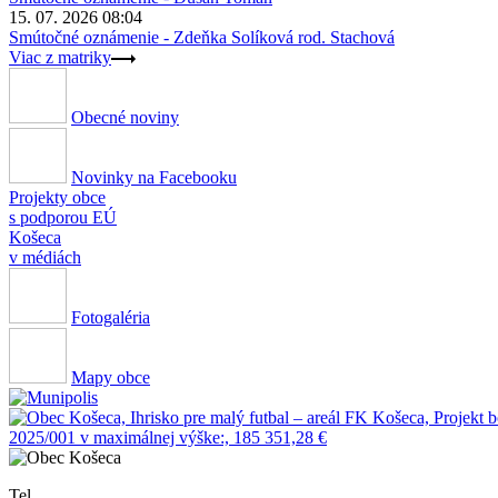
15. 07. 2026 08:04
Smútočné oznámenie - Zdeňka Solíková rod. Stachová
Viac z matriky
Obecné noviny
Novinky na Facebooku
Projekty obce
s podporou EÚ
Košeca
v médiách
Fotogaléria
Mapy obce
Tel.