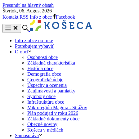
Presunúť na hlavný obsah
Štvrtok, 06. August 2026
Kontakt
RSS
Info z obce
Facebook
Info z obce po ruke
Potrebujem vybaviť
O obci
Osobnosti obce
Základná charakteristika
História obce
Demografia obce
Geografické údaje
Úspechy a ocenenia
Zaujímavosti a pamiatky
Symboly obce
Infraštruktúra obce
Mikroregión Magura - Strážov
Plán podujatí v roku 2026
Základné dokumenty obce
Obecné noviny
Košeca v médiách
Samospráva