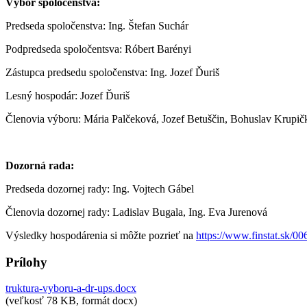
Výbor spoločenstva:
Predseda spoločenstva: Ing. Štefan Suchár
Podpredseda spoločentsva: Róbert Barényi
Zástupca predsedu spoločenstva: Ing. Jozef Ďuriš
Lesný hospodár: Jozef Ďuriš
Členovia výboru: Mária Palčeková, Jozef Betuščin, Bohuslav Krupič
Dozorná rada:
Predseda dozornej rady: Ing. Vojtech Gábel
Členovia dozornej rady: Ladislav Bugala, Ing. Eva Jurenová
Výsledky hospodárenia si môžte pozrieť na
https://www.finstat.sk/0
Prílohy
truktura-vyboru-a-dr-ups.docx
(veľkosť 78 KB, formát docx)