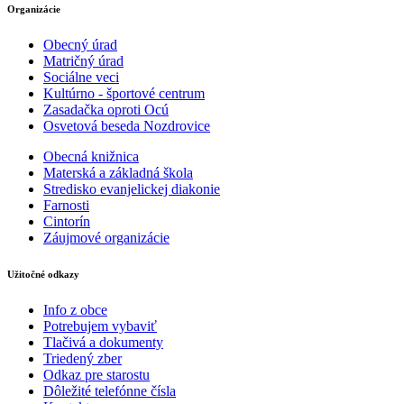
Organizácie
Obecný úrad
Matričný úrad
Sociálne veci
Kultúrno - športové centrum
Zasadačka oproti Ocú
Osvetová beseda Nozdrovice
Obecná knižnica
Materská a základná škola
Stredisko evanjelickej diakonie
Farnosti
Cintorín
Záujmové organizácie
Užitočné odkazy
Info z obce
Potrebujem vybaviť
Tlačivá a dokumenty
Triedený zber
Odkaz pre starostu
Dôležité telefónne čísla