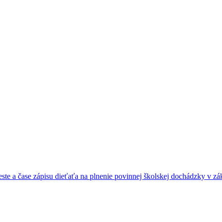
e a čase zápisu dieťaťa na plnenie povinnej školskej dochádzky v zák