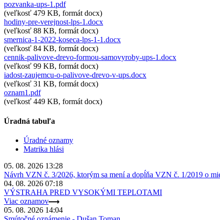
pozvanka-ups-1.pdf
(veľkosť 479 KB, formát docx)
hodiny-pre-verejnost-lps-1.docx
(veľkosť 88 KB, formát docx)
smernica-1-2022-koseca-lps-1-1.docx
(veľkosť 84 KB, formát docx)
cennik-palivove-drevo-formou-samovyroby-ups-1.docx
(veľkosť 99 KB, formát docx)
iadost-zaujemcu-o-palivove-drevo-v-ups.docx
(veľkosť 31 KB, formát docx)
oznam1.pdf
(veľkosť 449 KB, formát docx)
Úradná tabuľa
Úradné oznamy
Matrika hlási
05. 08. 2026 13:28
Návrh VZN č. 3/2026, ktorým sa mení a dopĺňa VZN č. 1/2019 o miest
04. 08. 2026 07:18
VÝSTRAHA PRED VYSOKÝMI TEPLOTAMI
Viac oznamov
05. 08. 2026 14:04
Smútočné oznámenie - Dušan Toman