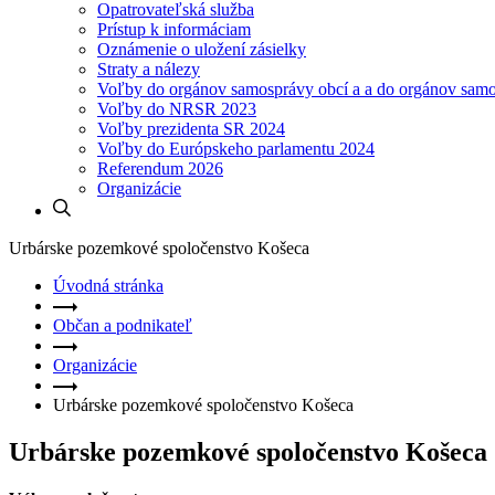
Opatrovateľská služba
Prístup k informáciam
Oznámenie o uložení zásielky
Straty a nálezy
Voľby do orgánov samosprávy obcí a a do orgánov sam
Voľby do NRSR 2023
Voľby prezidenta SR 2024
Voľby do Európskeho parlamentu 2024
Referendum 2026
Organizácie
Urbárske pozemkové spoločenstvo Košeca
Úvodná stránka
Občan a podnikateľ
Organizácie
Urbárske pozemkové spoločenstvo Košeca
Urbárske pozemkové spoločenstvo Košeca