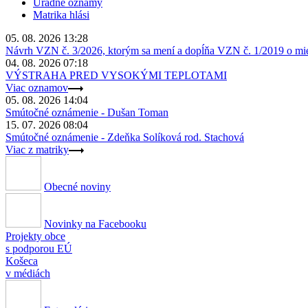
Úradné oznamy
Matrika hlási
05. 08. 2026 13:28
Návrh VZN č. 3/2026, ktorým sa mení a dopĺňa VZN č. 1/2019 o miest
04. 08. 2026 07:18
VÝSTRAHA PRED VYSOKÝMI TEPLOTAMI
Viac oznamov
05. 08. 2026 14:04
Smútočné oznámenie - Dušan Toman
15. 07. 2026 08:04
Smútočné oznámenie - Zdeňka Solíková rod. Stachová
Viac z matriky
Obecné noviny
Novinky na Facebooku
Projekty obce
s podporou EÚ
Košeca
v médiách