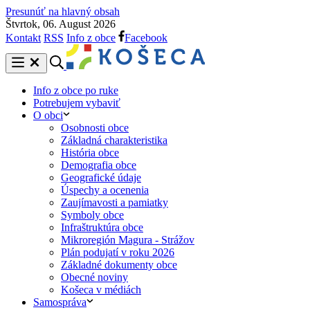
Presunúť na hlavný obsah
Štvrtok, 06. August 2026
Kontakt
RSS
Info z obce
Facebook
Info z obce po ruke
Potrebujem vybaviť
O obci
Osobnosti obce
Základná charakteristika
História obce
Demografia obce
Geografické údaje
Úspechy a ocenenia
Zaujímavosti a pamiatky
Symboly obce
Infraštruktúra obce
Mikroregión Magura - Strážov
Plán podujatí v roku 2026
Základné dokumenty obce
Obecné noviny
Košeca v médiách
Samospráva