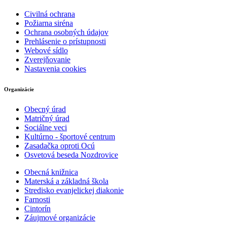
Civilná ochrana
Požiarna siréna
Ochrana osobných údajov
Prehlásenie o prístupnosti
Webové sídlo
Zverejňovanie
Nastavenia cookies
Organizácie
Obecný úrad
Matričný úrad
Sociálne veci
Kultúrno - športové centrum
Zasadačka oproti Ocú
Osvetová beseda Nozdrovice
Obecná knižnica
Materská a základná škola
Stredisko evanjelickej diakonie
Farnosti
Cintorín
Záujmové organizácie