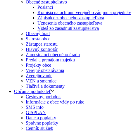
Obecné zastupiteľstvo
Poslanci
Komisia na ochranu verejného záujmu a prejednáva
Zápisnice z obecného zastupiteľstva
Uznesenia obecného zastupiteľstva
Videá zo zasadnutí zastupiteľstva
Obecný úrad
Starosta obce
Zástupca starostu
Hlavný kontrolór
Zamestnanci obecného úradu
Predaj a prenájom majetku
Projekty obce
Verejné obstarávania
Zverejňovanie
VZN a smernice
Tlačivá a dokumenty
Občan a podnikateľ
Cestovný poriadok
Informácie z obce vždy po ruke
SMS info
GISPLAN
Dane a poplatky
Správne poplatky
Cenník služieb