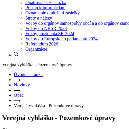
Opatrovateľská služba
Prístup k informáciam
Oznámenie o uložení zásielky
Straty a nálezy
Voľby do orgánov samosprávy obcí a a do orgánov sam
Voľby do NRSR 2023
Voľby prezidenta SR 2024
Voľby do Európskeho parlamentu 2024
Referendum 2026
Organizácie
Verejná vyhláška - Pozemkové úpravy
Úvodná stránka
Novinky
Obec
Verejná vyhláška - Pozemkové úpravy
Verejná vyhláška - Pozemkové úpravy