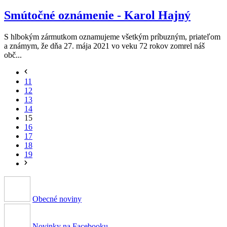
Smútočné oznámenie - Karol Hajný
S hlbokým zármutkom oznamujeme všetkým príbuzným, priateľom
a známym, že dňa 27. mája 2021 vo veku 72 rokov zomrel náš
obč...
11
12
13
14
15
16
17
18
19
Obecné noviny
Novinky na Facebooku