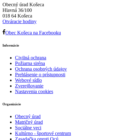
Obecný úrad Košeca
Hlavná 36/100
018 64 Košeca
Otváracie hodiny
Obec Košeca na Facebooku
Informácie
Civilná ochrana
Požiarna siréna
Ochrana osobných údajov
Prehlásenie o prístupnosti
Webové sídlo
Zverejňovanie
Nastavenia cookies
Organizácie
Obecný úrad
Matričný úrad
Sociálne veci
Kultúrno - športové centrum
Zasadačka oproti Ocú