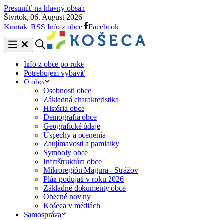
Presunúť na hlavný obsah
Štvrtok, 06. August 2026
Kontakt
RSS
Info z obce
Facebook
Info z obce po ruke
Potrebujem vybaviť
O obci
Osobnosti obce
Základná charakteristika
História obce
Demografia obce
Geografické údaje
Úspechy a ocenenia
Zaujímavosti a pamiatky
Symboly obce
Infraštruktúra obce
Mikroregión Magura - Strážov
Plán podujatí v roku 2026
Základné dokumenty obce
Obecné noviny
Košeca v médiách
Samospráva