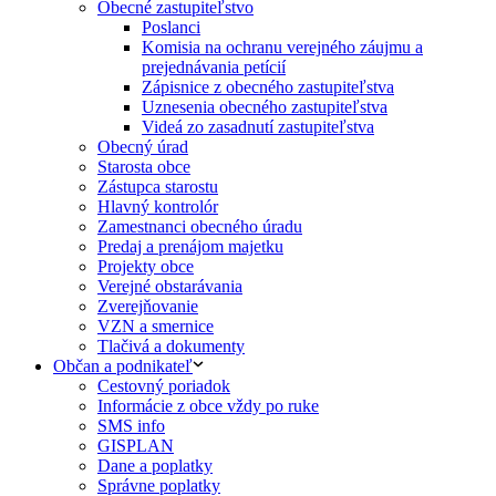
Obecné zastupiteľstvo
Poslanci
Komisia na ochranu verejného záujmu a
prejednávania petícií
Zápisnice z obecného zastupiteľstva
Uznesenia obecného zastupiteľstva
Videá zo zasadnutí zastupiteľstva
Obecný úrad
Starosta obce
Zástupca starostu
Hlavný kontrolór
Zamestnanci obecného úradu
Predaj a prenájom majetku
Projekty obce
Verejné obstarávania
Zverejňovanie
VZN a smernice
Tlačivá a dokumenty
Občan a podnikateľ
Cestovný poriadok
Informácie z obce vždy po ruke
SMS info
GISPLAN
Dane a poplatky
Správne poplatky