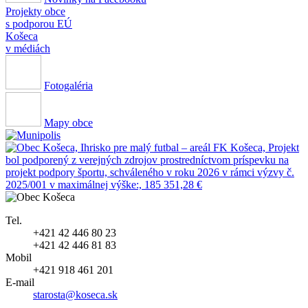
Projekty obce
s podporou EÚ
Košeca
v médiách
Fotogaléria
Mapy obce
Tel.
+421 42 446 80 23
+421 42 446 81 83
Mobil
+421 918 461 201
E-mail
starosta@koseca.sk