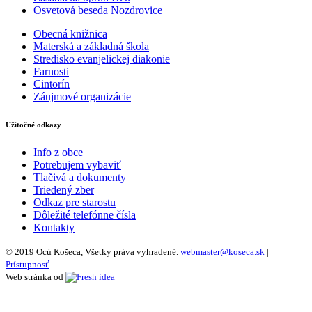
Osvetová beseda Nozdrovice
Obecná knižnica
Materská a základná škola
Stredisko evanjelickej diakonie
Farnosti
Cintorín
Záujmové organizácie
Užitočné odkazy
Info z obce
Potrebujem vybaviť
Tlačivá a dokumenty
Triedený zber
Odkaz pre starostu
Dôležité telefónne čísla
Kontakty
© 2019 Ocú Košeca, Všetky práva vyhradené.
webmaster@koseca.sk
|
Prístupnosť
Web stránka od