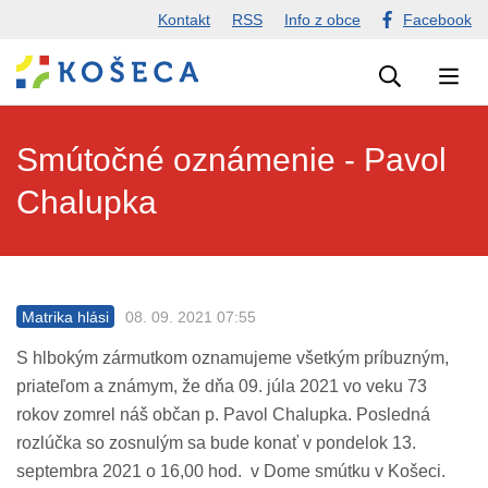
Presunúť
Kontakt
RSS
Info z obce
Facebook
na
hlavný
obsah
Smútočné oznámenie - Pavol
Chalupka
Smútočné oznámenie - Pavol C
Matrika hlási
08. 09. 2021 07:55
S hlbokým zármutkom oznamujeme všetkým príbuzným,
priateľom a známym, že dňa 09. júla 2021 vo veku 73
rokov zomrel náš občan p. Pavol Chalupka. Posledná
rozlúčka so zosnulým sa bude konať v pondelok 13.
septembra 2021 o 16,00 hod. v Dome smútku v Košeci.