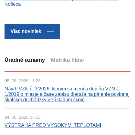
Košeca
Viac noviniek
Úradné oznamy
Matrika hlási
Úradná tabuľa
05. 08. 2026 13:28
Návrh VZN č. 3/2026, ktorým sa mení a dopĺňa VZN č.
1/2019 o mieste a čase zápisu dieťaťa na plnenie povinnej
školskej dochádzky v základnej škole
04. 08. 2026 07:18
VÝSTRAHA PRED VYSOKÝMI TEPLOTAMI