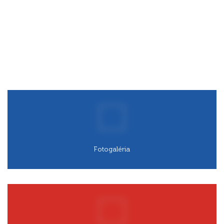
Košeca
v médiách
Fotogaléria