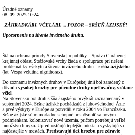
Úradné oznamy
08. 09. 2025 10:24
„
ZÁHRADKÁRI, VČELÁRI, ... POZOR – SRŠEŇ ÁZIJSKÝ!
Upozornenie na šírenie invázneho druhu.
Štátna ochrana prírody Slovenskej republiky – Správa Chránenej
krajinnej oblasti Strážovské vrchy žiada o spoluprácu pri riešení
problematiky výskytu a šírenia invázneho druhu –
sršňa ázijského
(lat. Vespa velutina nigrithorax).
Do zoznamu inváznych druhov v Európskej únii bol zaradený z
dôvodu
vysokej hrozby pre pôvodné druhy opeľovačov, vrátane
včiel.
Na Slovensku bol druh sršňa ázijského prvýkrát zaznamenaný v
septembri 2024. Sršne ázijské pochádzajú z juhovýchodnej Ázie
a prvé výskyty v Európe sa potvrdili v roku 2004 vo Francúzsku.
Sršne ázijské sú mimoriadne schopné prispôsobiť sa novým
podmienkam, kolonizovať nové územia, pričom potrebujú veľké
množstvo hmyzu. Uprednostňujú teplejšie miesta a vyskytujú sa
najčastejšie v mestách.
Predstavujú tiež hrozbu pre zdravie