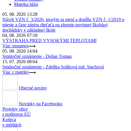
Matrika hlási
05. 08. 2026 13:28
Návrh VZN č. 3/2026, ktorým sa mení a dopĺňa VZN č. 1/2019 o
mieste a čase zápisu dieťaťa na plnenie povinnej školskej
dochádzky v základnej škole
04. 08. 2026 07:18
VÝSTRAHA PRED VYSOKÝMI TEPLOTAMI
Viac oznamov
05. 08. 2026 14:04
Smútočné oznámenie - Dušan Toman
15. 07. 2026 08:04
Smútočné oznámenie - Zdeňka Solíková rod. Stachová
Viac z matriky
Obecné noviny
Novinky na Facebooku
Projekty obce
s podporou EÚ
Košeca
v médiách