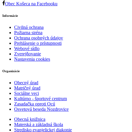
Obec Košeca na Facebooku
Informácie
Civilná ochrana
Požiarna siréna
Ochrana osobných údajov
Prehlásenie o prístupnosti
Webové sídlo
Zverejňovanie
Nastavenia cookies
Organizácie
Obecný úrad
Matričný úrad
Sociálne veci
Kultúrno - športové centrum
Zasadačka oproti Ocú
Osvetová beseda Nozdrovice
Obecná knižnica
Materská a základná škola
Stredisko evanjelickej diakonie