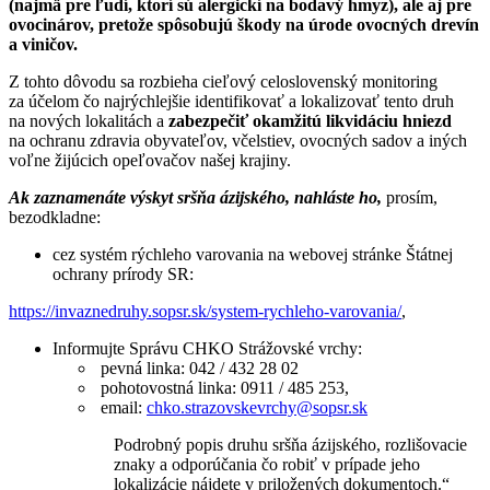
(najmä pre ľudí, ktorí sú alergickí na bodavý hmyz), ale aj pre
ovocinárov, pretože spôsobujú škody na úrode ovocných drevín
a viničov.
Z tohto dôvodu sa rozbieha cieľový celoslovenský monitoring
za účelom čo najrýchlejšie identifikovať a lokalizovať tento druh
na nových lokalitách a
zabezpečiť okamžitú likvidáciu hniezd
na ochranu zdravia obyvateľov, včelstiev, ovocných sadov a iných
voľne žijúcich opeľovačov našej krajiny.
Ak zaznamenáte výskyt sršňa ázijského, nahláste ho,
prosím,
bezodkladne:
cez systém rýchleho varovania na webovej stránke Štátnej
ochrany prírody SR:
https://invaznedruhy.sopsr.sk/system-rychleho-varovania/
,
Informujte Správu CHKO Strážovské vrchy:
pevná linka: 042 / 432 28 02
pohotovostná linka: 0911 / 485 253,
email:
chko.strazovskevrchy@sopsr.sk
Podrobný popis druhu sršňa ázijského, rozlišovacie
znaky a odporúčania čo robiť v prípade jeho
lokalizácie nájdete v priložených dokumentoch.“