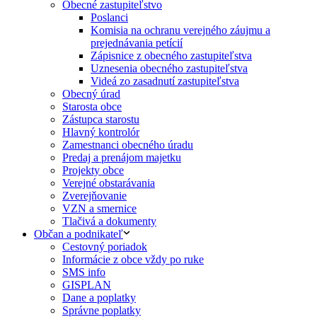
Obecné zastupiteľstvo
Poslanci
Komisia na ochranu verejného záujmu a
prejednávania petícií
Zápisnice z obecného zastupiteľstva
Uznesenia obecného zastupiteľstva
Videá zo zasadnutí zastupiteľstva
Obecný úrad
Starosta obce
Zástupca starostu
Hlavný kontrolór
Zamestnanci obecného úradu
Predaj a prenájom majetku
Projekty obce
Verejné obstarávania
Zverejňovanie
VZN a smernice
Tlačivá a dokumenty
Občan a podnikateľ
Cestovný poriadok
Informácie z obce vždy po ruke
SMS info
GISPLAN
Dane a poplatky
Správne poplatky