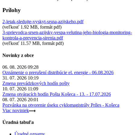
Prílohy
2-letak-sledujte-vyskyt-srsna-azijskeho.pdf
(veľkosť 1.92 MB, formát pdf)
3-sprievodca-srsen-azijsky-vespa-velutina-jeho-biologia-monitoring-
kontrola-a-prevencia-sirenia.pdf
(veľkosť 11.57 MB, formát pdf)
Novinky z obce
06. 08. 2026 09:28
Oznámenie o prerušení distribúcie el. energie - 06.08.2026
31. 07. 2026 10:19
Zmena prevádzkových hodín pošty
10. 07. 2026 11:09
Zmena otváracích hodín Pošta Košeca - 13. - 17.07.2026
08. 07. 2026 20:01
Pozvánka na otvorenie úseku cyklomagistrály Príles - Košeca
Viac noviniek
Úradná tabuľa
Úradné oznamy