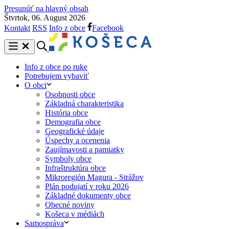
Presunúť na hlavný obsah
Štvrtok, 06. August 2026
Kontakt
RSS
Info z obce
Facebook
Info z obce po ruke
Potrebujem vybaviť
O obci
Osobnosti obce
Základná charakteristika
História obce
Demografia obce
Geografické údaje
Úspechy a ocenenia
Zaujímavosti a pamiatky
Symboly obce
Infraštruktúra obce
Mikroregión Magura - Strážov
Plán podujatí v roku 2026
Základné dokumenty obce
Obecné noviny
Košeca v médiách
Samospráva