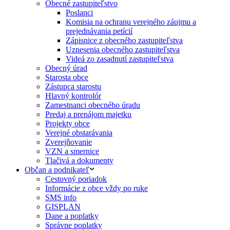
Obecné zastupiteľstvo
Poslanci
Komisia na ochranu verejného záujmu a
prejednávania petícií
Zápisnice z obecného zastupiteľstva
Uznesenia obecného zastupiteľstva
Videá zo zasadnutí zastupiteľstva
Obecný úrad
Starosta obce
Zástupca starostu
Hlavný kontrolór
Zamestnanci obecného úradu
Predaj a prenájom majetku
Projekty obce
Verejné obstarávania
Zverejňovanie
VZN a smernice
Tlačivá a dokumenty
Občan a podnikateľ
Cestovný poriadok
Informácie z obce vždy po ruke
SMS info
GISPLAN
Dane a poplatky
Správne poplatky