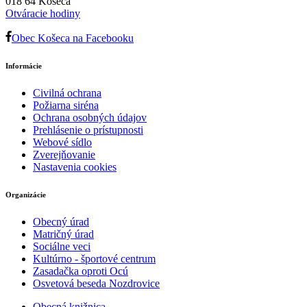
018 64 Košeca
Otváracie hodiny
Obec Košeca na Facebooku
Informácie
Civilná ochrana
Požiarna siréna
Ochrana osobných údajov
Prehlásenie o prístupnosti
Webové sídlo
Zverejňovanie
Nastavenia cookies
Organizácie
Obecný úrad
Matričný úrad
Sociálne veci
Kultúrno - športové centrum
Zasadačka oproti Ocú
Osvetová beseda Nozdrovice
Obecná knižnica