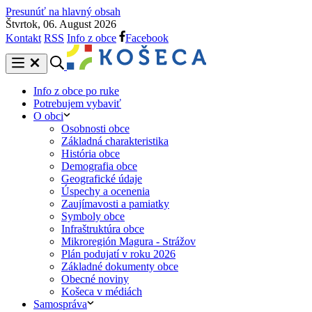
Presunúť na hlavný obsah
Štvrtok, 06. August 2026
Kontakt
RSS
Info z obce
Facebook
Info z obce po ruke
Potrebujem vybaviť
O obci
Osobnosti obce
Základná charakteristika
História obce
Demografia obce
Geografické údaje
Úspechy a ocenenia
Zaujímavosti a pamiatky
Symboly obce
Infraštruktúra obce
Mikroregión Magura - Strážov
Plán podujatí v roku 2026
Základné dokumenty obce
Obecné noviny
Košeca v médiách
Samospráva