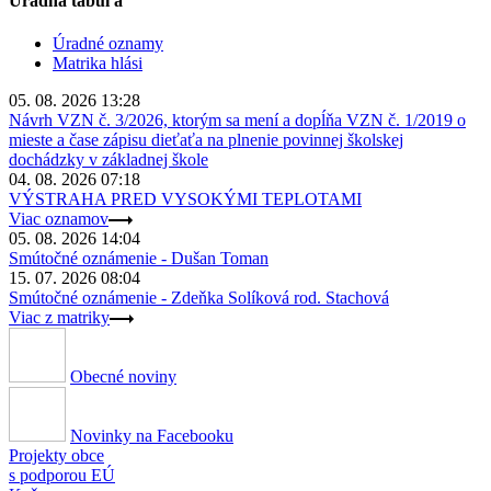
Úradná tabuľa
Úradné oznamy
Matrika hlási
05. 08. 2026 13:28
Návrh VZN č. 3/2026, ktorým sa mení a dopĺňa VZN č. 1/2019 o
mieste a čase zápisu dieťaťa na plnenie povinnej školskej
dochádzky v základnej škole
04. 08. 2026 07:18
VÝSTRAHA PRED VYSOKÝMI TEPLOTAMI
Viac oznamov
05. 08. 2026 14:04
Smútočné oznámenie - Dušan Toman
15. 07. 2026 08:04
Smútočné oznámenie - Zdeňka Solíková rod. Stachová
Viac z matriky
Obecné noviny
Novinky na Facebooku
Projekty obce
s podporou EÚ