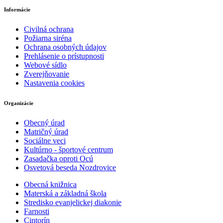
Informácie
Civilná ochrana
Požiarna siréna
Ochrana osobných údajov
Prehlásenie o prístupnosti
Webové sídlo
Zverejňovanie
Nastavenia cookies
Organizácie
Obecný úrad
Matričný úrad
Sociálne veci
Kultúrno - športové centrum
Zasadačka oproti Ocú
Osvetová beseda Nozdrovice
Obecná knižnica
Materská a základná škola
Stredisko evanjelickej diakonie
Farnosti
Cintorín