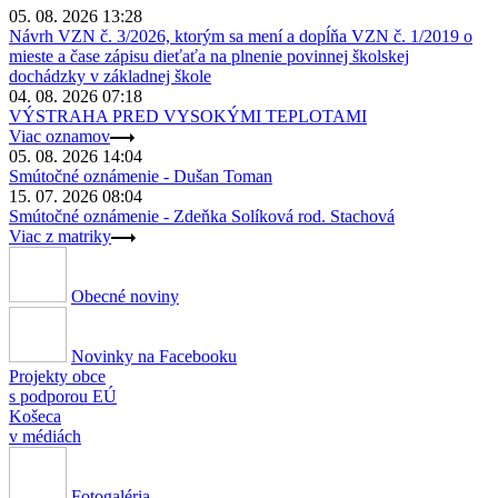
05. 08. 2026 13:28
Návrh VZN č. 3/2026, ktorým sa mení a dopĺňa VZN č. 1/2019 o
mieste a čase zápisu dieťaťa na plnenie povinnej školskej
dochádzky v základnej škole
04. 08. 2026 07:18
VÝSTRAHA PRED VYSOKÝMI TEPLOTAMI
Viac oznamov
05. 08. 2026 14:04
Smútočné oznámenie - Dušan Toman
15. 07. 2026 08:04
Smútočné oznámenie - Zdeňka Solíková rod. Stachová
Viac z matriky
Obecné noviny
Novinky na Facebooku
Projekty obce
s podporou EÚ
Košeca
v médiách
Fotogaléria