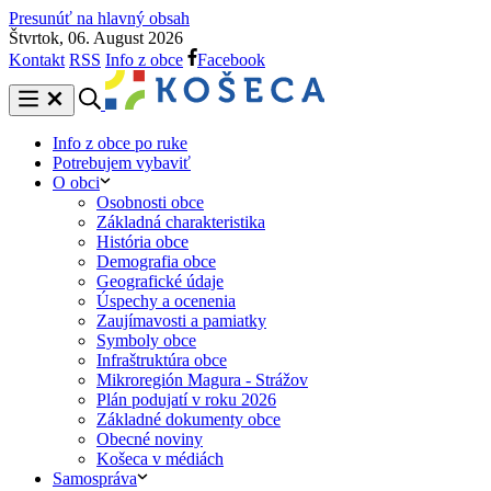
Presunúť na hlavný obsah
Štvrtok, 06. August 2026
Kontakt
RSS
Info z obce
Facebook
Info z obce po ruke
Potrebujem vybaviť
O obci
Osobnosti obce
Základná charakteristika
História obce
Demografia obce
Geografické údaje
Úspechy a ocenenia
Zaujímavosti a pamiatky
Symboly obce
Infraštruktúra obce
Mikroregión Magura - Strážov
Plán podujatí v roku 2026
Základné dokumenty obce
Obecné noviny
Košeca v médiách
Samospráva