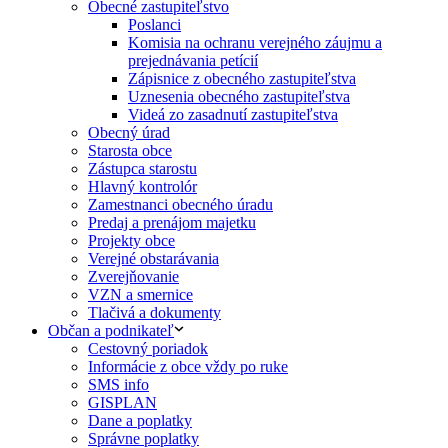
Obecné zastupiteľstvo
Poslanci
Komisia na ochranu verejného záujmu a
prejednávania petícií
Zápisnice z obecného zastupiteľstva
Uznesenia obecného zastupiteľstva
Videá zo zasadnutí zastupiteľstva
Obecný úrad
Starosta obce
Zástupca starostu
Hlavný kontrolór
Zamestnanci obecného úradu
Predaj a prenájom majetku
Projekty obce
Verejné obstarávania
Zverejňovanie
VZN a smernice
Tlačivá a dokumenty
Občan a podnikateľ
Cestovný poriadok
Informácie z obce vždy po ruke
SMS info
GISPLAN
Dane a poplatky
Správne poplatky