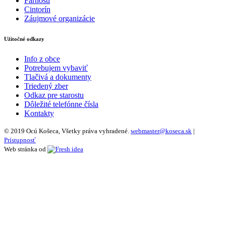
Farnosti
Cintorín
Záujmové organizácie
Užitočné odkazy
Info z obce
Potrebujem vybaviť
Tlačivá a dokumenty
Triedený zber
Odkaz pre starostu
Dôležité telefónne čísla
Kontakty
© 2019 Ocú Košeca, Všetky práva vyhradené.
webmaster@koseca.sk
|
Prístupnosť
Web stránka od