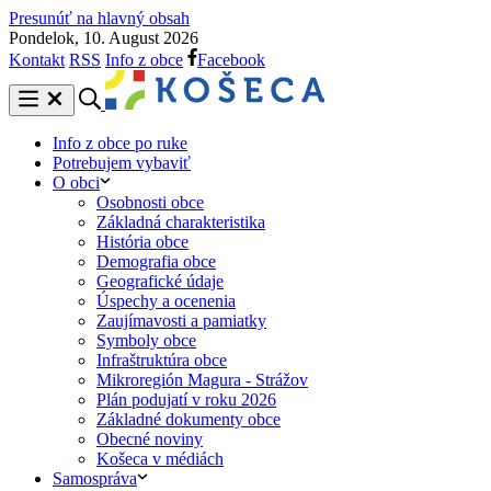
Presunúť na hlavný obsah
Pondelok, 10. August 2026
Kontakt
RSS
Info z obce
Facebook
Info z obce po ruke
Potrebujem vybaviť
O obci
Osobnosti obce
Základná charakteristika
História obce
Demografia obce
Geografické údaje
Úspechy a ocenenia
Zaujímavosti a pamiatky
Symboly obce
Infraštruktúra obce
Mikroregión Magura - Strážov
Plán podujatí v roku 2026
Základné dokumenty obce
Obecné noviny
Košeca v médiách
Samospráva