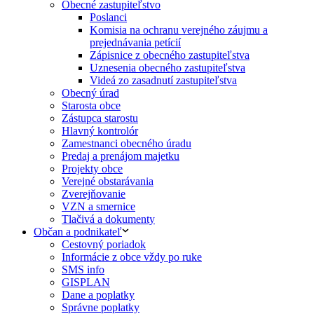
Obecné zastupiteľstvo
Poslanci
Komisia na ochranu verejného záujmu a
prejednávania petícií
Zápisnice z obecného zastupiteľstva
Uznesenia obecného zastupiteľstva
Videá zo zasadnutí zastupiteľstva
Obecný úrad
Starosta obce
Zástupca starostu
Hlavný kontrolór
Zamestnanci obecného úradu
Predaj a prenájom majetku
Projekty obce
Verejné obstarávania
Zverejňovanie
VZN a smernice
Tlačivá a dokumenty
Občan a podnikateľ
Cestovný poriadok
Informácie z obce vždy po ruke
SMS info
GISPLAN
Dane a poplatky
Správne poplatky