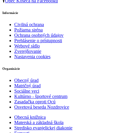
Obec Košeca na Facebooku
Informácie
Civilná ochrana
Požiarna siréna
Ochrana osobných údajov
Prehlásenie o prístupnosti
Webové sídlo
Zverejňovanie
Nastavenia cookies
Organizácie
Obecný úrad
Matričný úrad
Sociálne veci
Kultúrno - športové centrum
Zasadačka oproti Ocú
Osvetová beseda Nozdrovice
Obecná knižnica
Materská a základná škola
Stredisko evanjelickej diakonie