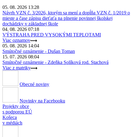
05. 08. 2026 13:28
Návrh VZN č. 3/2026, ktorým sa mení a dopĺňa VZN č. 1/2019 o
mieste a čase zápisu dieťaťa na plnenie povinnej školskej
dochádzky v základnej škole
04. 08. 2026 07:18
VÝSTRAHA PRED VYSOKÝMI TEPLOTAMI
Viac oznamov
05. 08. 2026 14:04
Smútočné oznámenie - Dušan Toman
15. 07. 2026 08:04
Smútočné oznámenie - Zdeňka Solíková rod. Stachová
Viac z matriky
Obecné noviny
Novinky na Facebooku
Projekty obce
s podporou EÚ
Košeca
v médiách