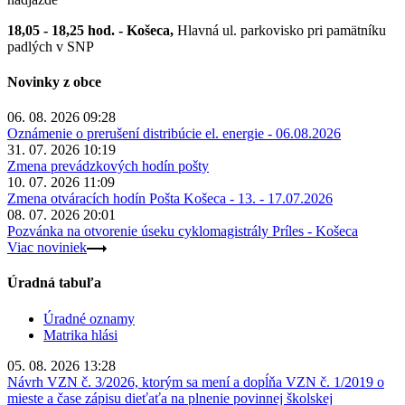
18,05 - 18,25 hod. - Košeca,
Hlavná ul. parkovisko pri pamätníku
padlých v SNP
Novinky z obce
06. 08. 2026 09:28
Oznámenie o prerušení distribúcie el. energie - 06.08.2026
31. 07. 2026 10:19
Zmena prevádzkových hodín pošty
10. 07. 2026 11:09
Zmena otváracích hodín Pošta Košeca - 13. - 17.07.2026
08. 07. 2026 20:01
Pozvánka na otvorenie úseku cyklomagistrály Príles - Košeca
Viac noviniek
Úradná tabuľa
Úradné oznamy
Matrika hlási
05. 08. 2026 13:28
Návrh VZN č. 3/2026, ktorým sa mení a dopĺňa VZN č. 1/2019 o
mieste a čase zápisu dieťaťa na plnenie povinnej školskej