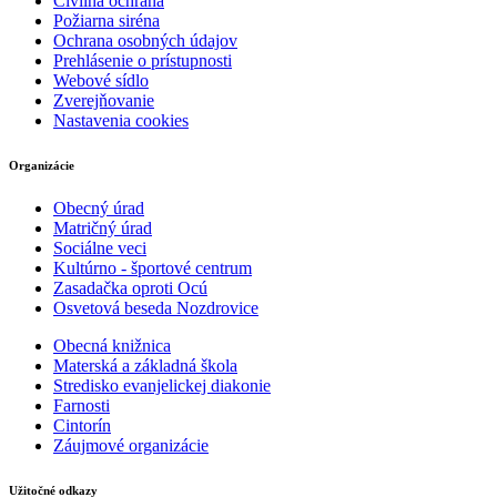
Civilná ochrana
Požiarna siréna
Ochrana osobných údajov
Prehlásenie o prístupnosti
Webové sídlo
Zverejňovanie
Nastavenia cookies
Organizácie
Obecný úrad
Matričný úrad
Sociálne veci
Kultúrno - športové centrum
Zasadačka oproti Ocú
Osvetová beseda Nozdrovice
Obecná knižnica
Materská a základná škola
Stredisko evanjelickej diakonie
Farnosti
Cintorín
Záujmové organizácie
Užitočné odkazy