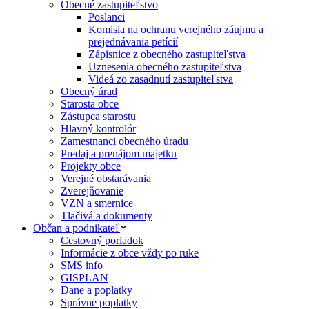
Obecné zastupiteľstvo
Poslanci
Komisia na ochranu verejného záujmu a
prejednávania petícií
Zápisnice z obecného zastupiteľstva
Uznesenia obecného zastupiteľstva
Videá zo zasadnutí zastupiteľstva
Obecný úrad
Starosta obce
Zástupca starostu
Hlavný kontrolór
Zamestnanci obecného úradu
Predaj a prenájom majetku
Projekty obce
Verejné obstarávania
Zverejňovanie
VZN a smernice
Tlačivá a dokumenty
Občan a podnikateľ
Cestovný poriadok
Informácie z obce vždy po ruke
SMS info
GISPLAN
Dane a poplatky
Správne poplatky