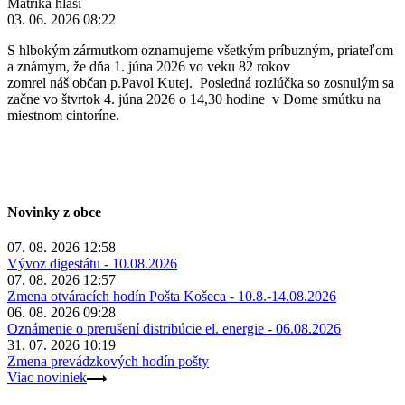
Matrika hlási
03. 06. 2026 08:22
S hlbokým zármutkom oznamujeme všetkým príbuzným, priateľom
a známym, že dňa 1. júna 2026 vo veku 82 rokov
zomrel náš občan p.Pavol Kutej. Posledná rozlúčka so zosnulým sa
začne vo štvrtok 4. júna 2026 o 14,30 hodine v Dome smútku na
miestnom cintoríne.
Novinky z obce
07. 08. 2026 12:58
Vývoz digestátu - 10.08.2026
07. 08. 2026 12:57
Zmena otváracích hodín Pošta Košeca - 10.8.-14.08.2026
06. 08. 2026 09:28
Oznámenie o prerušení distribúcie el. energie - 06.08.2026
31. 07. 2026 10:19
Zmena prevádzkových hodín pošty
Viac noviniek