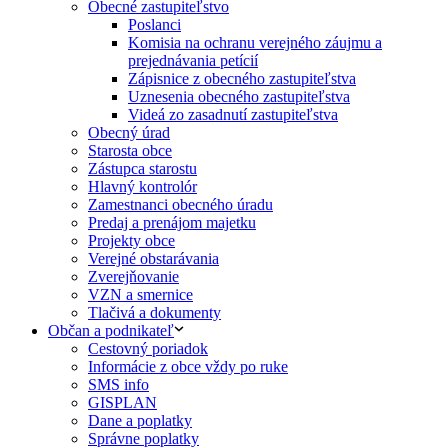
Obecné zastupiteľstvo
Poslanci
Komisia na ochranu verejného záujmu a
prejednávania petícií
Zápisnice z obecného zastupiteľstva
Uznesenia obecného zastupiteľstva
Videá zo zasadnutí zastupiteľstva
Obecný úrad
Starosta obce
Zástupca starostu
Hlavný kontrolór
Zamestnanci obecného úradu
Predaj a prenájom majetku
Projekty obce
Verejné obstarávania
Zverejňovanie
VZN a smernice
Tlačivá a dokumenty
Občan a podnikateľ
Cestovný poriadok
Informácie z obce vždy po ruke
SMS info
GISPLAN
Dane a poplatky
Správne poplatky