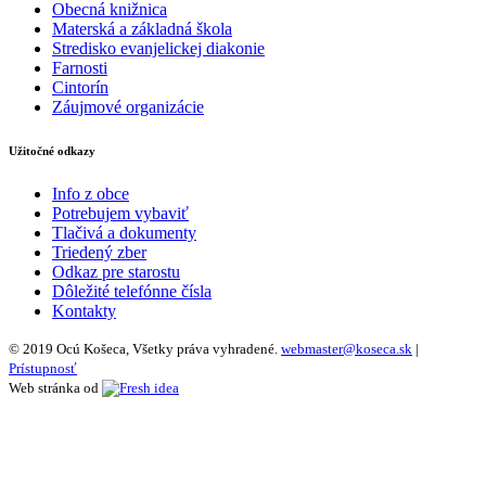
Obecná knižnica
Materská a základná škola
Stredisko evanjelickej diakonie
Farnosti
Cintorín
Záujmové organizácie
Užitočné odkazy
Info z obce
Potrebujem vybaviť
Tlačivá a dokumenty
Triedený zber
Odkaz pre starostu
Dôležité telefónne čísla
Kontakty
© 2019 Ocú Košeca, Všetky práva vyhradené.
webmaster@koseca.sk
|
Prístupnosť
Web stránka od