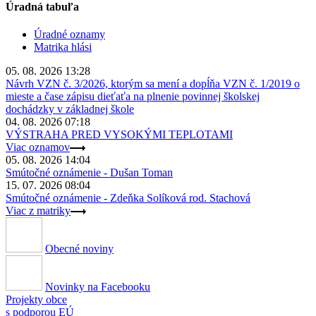
Úradná tabuľa
Úradné oznamy
Matrika hlási
05. 08. 2026 13:28
Návrh VZN č. 3/2026, ktorým sa mení a dopĺňa VZN č. 1/2019 o
mieste a čase zápisu dieťaťa na plnenie povinnej školskej
dochádzky v základnej škole
04. 08. 2026 07:18
VÝSTRAHA PRED VYSOKÝMI TEPLOTAMI
Viac oznamov
05. 08. 2026 14:04
Smútočné oznámenie - Dušan Toman
15. 07. 2026 08:04
Smútočné oznámenie - Zdeňka Solíková rod. Stachová
Viac z matriky
Obecné noviny
Novinky na Facebooku
Projekty obce
s podporou EÚ