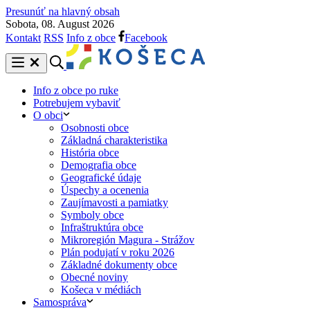
Presunúť na hlavný obsah
Sobota, 08. August 2026
Kontakt
RSS
Info z obce
Facebook
Info z obce po ruke
Potrebujem vybaviť
O obci
Osobnosti obce
Základná charakteristika
História obce
Demografia obce
Geografické údaje
Úspechy a ocenenia
Zaujímavosti a pamiatky
Symboly obce
Infraštruktúra obce
Mikroregión Magura - Strážov
Plán podujatí v roku 2026
Základné dokumenty obce
Obecné noviny
Košeca v médiách
Samospráva