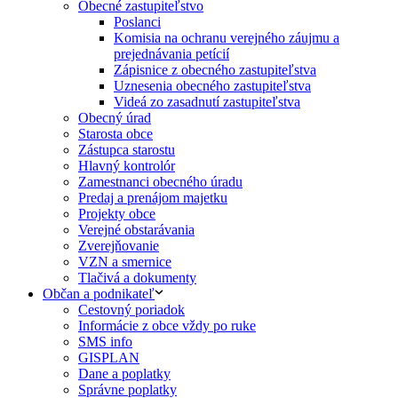
Obecné zastupiteľstvo
Poslanci
Komisia na ochranu verejného záujmu a
prejednávania petícií
Zápisnice z obecného zastupiteľstva
Uznesenia obecného zastupiteľstva
Videá zo zasadnutí zastupiteľstva
Obecný úrad
Starosta obce
Zástupca starostu
Hlavný kontrolór
Zamestnanci obecného úradu
Predaj a prenájom majetku
Projekty obce
Verejné obstarávania
Zverejňovanie
VZN a smernice
Tlačivá a dokumenty
Občan a podnikateľ
Cestovný poriadok
Informácie z obce vždy po ruke
SMS info
GISPLAN
Dane a poplatky
Správne poplatky