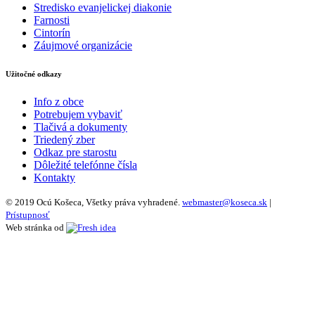
Stredisko evanjelickej diakonie
Farnosti
Cintorín
Záujmové organizácie
Užitočné odkazy
Info z obce
Potrebujem vybaviť
Tlačivá a dokumenty
Triedený zber
Odkaz pre starostu
Dôležité telefónne čísla
Kontakty
© 2019 Ocú Košeca, Všetky práva vyhradené.
webmaster@koseca.sk
|
Prístupnosť
Web stránka od