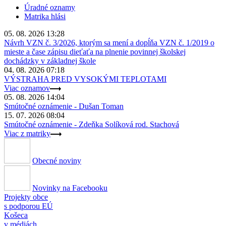
Úradné oznamy
Matrika hlási
05. 08. 2026 13:28
Návrh VZN č. 3/2026, ktorým sa mení a dopĺňa VZN č. 1/2019 o
mieste a čase zápisu dieťaťa na plnenie povinnej školskej
dochádzky v základnej škole
04. 08. 2026 07:18
VÝSTRAHA PRED VYSOKÝMI TEPLOTAMI
Viac oznamov
05. 08. 2026 14:04
Smútočné oznámenie - Dušan Toman
15. 07. 2026 08:04
Smútočné oznámenie - Zdeňka Solíková rod. Stachová
Viac z matriky
Obecné noviny
Novinky na Facebooku
Projekty obce
s podporou EÚ
Košeca
v médiách