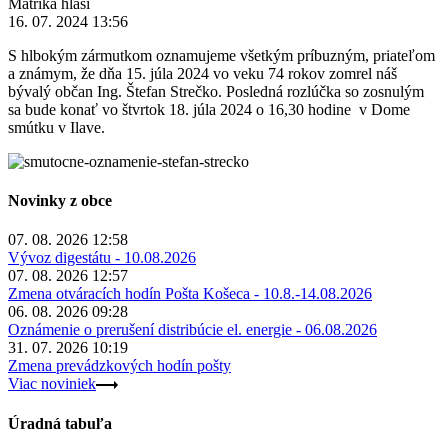
Matrika hlási
16. 07. 2024 13:56
​S hlbokým zármutkom oznamujeme všetkým príbuzným, priateľom
a známym, že dňa 15. júla 2024 vo veku 74 rokov zomrel náš
bývalý občan Ing. Štefan Strečko. Posledná rozlúčka so zosnulým
sa bude konať vo štvrtok 18. júla 2024 o 16,30 hodine v Dome
smútku v Ilave.
Novinky z obce
07. 08. 2026 12:58
Vývoz digestátu - 10.08.2026
07. 08. 2026 12:57
Zmena otváracích hodín Pošta Košeca - 10.8.-14.08.2026
06. 08. 2026 09:28
Oznámenie o prerušení distribúcie el. energie - 06.08.2026
31. 07. 2026 10:19
Zmena prevádzkových hodín pošty
Viac noviniek
Úradná tabuľa