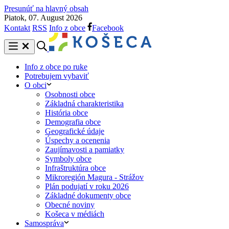
Presunúť na hlavný obsah
Piatok, 07. August 2026
Kontakt
RSS
Info z obce
Facebook
Info z obce po ruke
Potrebujem vybaviť
O obci
Osobnosti obce
Základná charakteristika
História obce
Demografia obce
Geografické údaje
Úspechy a ocenenia
Zaujímavosti a pamiatky
Symboly obce
Infraštruktúra obce
Mikroregión Magura - Strážov
Plán podujatí v roku 2026
Základné dokumenty obce
Obecné noviny
Košeca v médiách
Samospráva