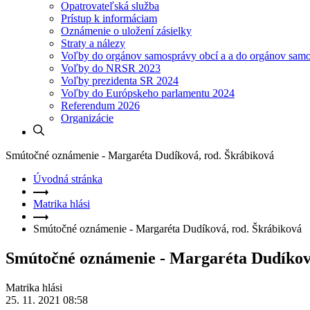
Opatrovateľská služba
Prístup k informáciam
Oznámenie o uložení zásielky
Straty a nálezy
Voľby do orgánov samosprávy obcí a a do orgánov sam
Voľby do NRSR 2023
Voľby prezidenta SR 2024
Voľby do Európskeho parlamentu 2024
Referendum 2026
Organizácie
Smútočné oznámenie - Margaréta Dudíková, rod. Škrábiková
Úvodná stránka
Matrika hlási
Smútočné oznámenie - Margaréta Dudíková, rod. Škrábiková
Smútočné oznámenie - Margaréta Dudíkov
Matrika hlási
25. 11. 2021 08:58