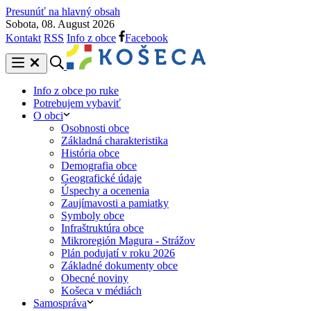
Presunúť na hlavný obsah
Sobota, 08. August 2026
Kontakt
RSS
Info z obce
Facebook
Info z obce po ruke
Potrebujem vybaviť
O obci
Osobnosti obce
Základná charakteristika
História obce
Demografia obce
Geografické údaje
Úspechy a ocenenia
Zaujímavosti a pamiatky
Symboly obce
Infraštruktúra obce
Mikroregión Magura - Strážov
Plán podujatí v roku 2026
Základné dokumenty obce
Obecné noviny
Košeca v médiách
Samospráva