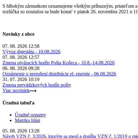
S hlbokým zármutkom oznamujeme všetkým príbuzným, priateľom a z
rozlúčka so zosnulou sa bude konať v piatok 26. novembra 2021 o 
Novinky z obce
07. 08. 2026 12:58
Vývoz digestátu - 10.08.2026
07. 08. 2026 12:57
Zmena otváracích hodín Pošta Košeca - 10.8.-14.08.2026
06. 08. 2026 09:28
Oznámenie o prerušení distribúcie el. energie - 06.08.2026
31. 07. 2026 10:19
Zmena prevádzkových hodín pošty
Viac noviniek
Úradná tabuľa
Úradné oznamy
Matrika hlási
05. 08. 2026 13:28
Návrh VZN č. 3/2026, ktorým sa mení a dopĺňa VZN č. 1/2019 o miest