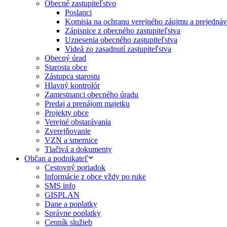
Obecné zastupiteľstvo
Poslanci
Komisia na ochranu verejného záujmu a prejednáva
Zápisnice z obecného zastupiteľstva
Uznesenia obecného zastupiteľstva
Videá zo zasadnutí zastupiteľstva
Obecný úrad
Starosta obce
Zástupca starostu
Hlavný kontrolór
Zamestnanci obecného úradu
Predaj a prenájom majetku
Projekty obce
Verejné obstarávania
Zverejňovanie
VZN a smernice
Tlačivá a dokumenty
Občan a podnikateľ
Cestovný poriadok
Informácie z obce vždy po ruke
SMS info
GISPLAN
Dane a poplatky
Správne poplatky
Cenník služieb