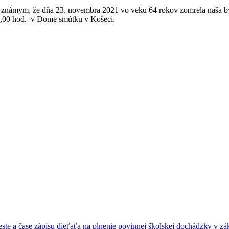
námym, že dňa 23. novembra 2021 vo veku 64 rokov zomrela naša býv
11,00 hod. v Dome smútku v Košeci.
e a čase zápisu dieťaťa na plnenie povinnej školskej dochádzky v zák