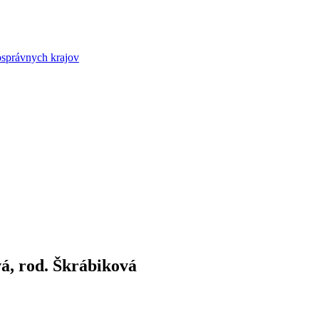
osprávnych krajov
á, rod. Škrábiková