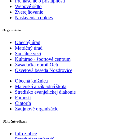
Prehlásenie o prístupnosti
Webové sídlo
Zverejňovanie
Nastavenia cookies
Organizácie
Obecný úrad
Matričný úrad
Sociálne veci
Kultúrno - športové centrum
Zasadačka oproti Ocú
Osvetová beseda Nozdrovice
Obecná knižnica
Materská a základná škola
Stredisko evanjelickej diakonie
Farnosti
Cintorín
Záujmové organizácie
Užitočné odkazy
Info z obce