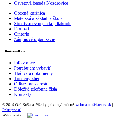
Osvetová beseda Nozdrovice
Obecná knižnica
Materská a základná škola
Stredisko evanjelickej diakonie
Farnosti
Cintorín
Záujmové organizácie
Užitočné odkazy
Info z obce
Potrebujem vybaviť
Tlačivá a dokumenty
Triedený zber
Odkaz pre starostu
Dôležité telefónne čísla
Kontakty
© 2019 Ocú Košeca, Všetky práva vyhradené.
webmaster@koseca.sk
|
Prístupnosť
Web stránka od