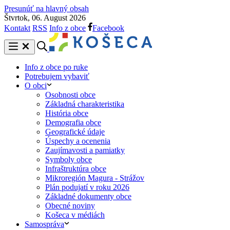
Presunúť na hlavný obsah
Štvrtok, 06. August 2026
Kontakt
RSS
Info z obce
Facebook
Info z obce po ruke
Potrebujem vybaviť
O obci
Osobnosti obce
Základná charakteristika
História obce
Demografia obce
Geografické údaje
Úspechy a ocenenia
Zaujímavosti a pamiatky
Symboly obce
Infraštruktúra obce
Mikroregión Magura - Strážov
Plán podujatí v roku 2026
Základné dokumenty obce
Obecné noviny
Košeca v médiách
Samospráva