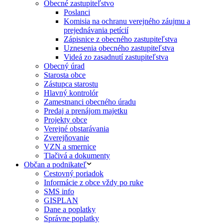
Obecné zastupiteľstvo
Poslanci
Komisia na ochranu verejného záujmu a
prejednávania petícií
Zápisnice z obecného zastupiteľstva
Uznesenia obecného zastupiteľstva
Videá zo zasadnutí zastupiteľstva
Obecný úrad
Starosta obce
Zástupca starostu
Hlavný kontrolór
Zamestnanci obecného úradu
Predaj a prenájom majetku
Projekty obce
Verejné obstarávania
Zverejňovanie
VZN a smernice
Tlačivá a dokumenty
Občan a podnikateľ
Cestovný poriadok
Informácie z obce vždy po ruke
SMS info
GISPLAN
Dane a poplatky
Správne poplatky