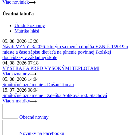
Viac noviniek
Úradná tabuľa
Úradné oznamy
Matrika hlási
05. 08. 2026 13:28
Návrh VZN č. 3/2026, ktorým sa mení a dopĺňa VZN č. 1/2019 o
mieste a čase zápisu dieťaťa na plnenie povinnej školskej
dochádzky v základnej škole
04. 08. 2026 07:18
VÝSTRAHA PRED VYSOKÝMI TEPLOTAMI
Viac oznamov
05. 08. 2026 14:04
Smútočné oznámenie - Dušan Toman
15. 07. 2026 08:04
Smútočné oznámenie - Zdeňka Solíková rod. Stachová
Viac z matriky
Obecné noviny
Novinky na Facebooku