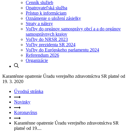
Cenník služieb
Opatrovateľská služba
Prístup k informáciam
Oznámenie o uložení zásielky
Straty a nálezy
Voľby do orgánov samosprávy obcí a a do orgánov
samosprávnych krajov
Voľby do NRSR 2023
Voľby prezidenta SR 2024
Voľby do Európskeho parlamentu 2024
Referendum 2026
Organizácie
Karanténne opatrenie Úradu verejného zdravotníctva SR platné od
19. 3. 2020
Úvodná stránka
Novinky
Koronavírus
Karanténne opatrenie Úradu verejného zdravotníctva SR
platné od 19....