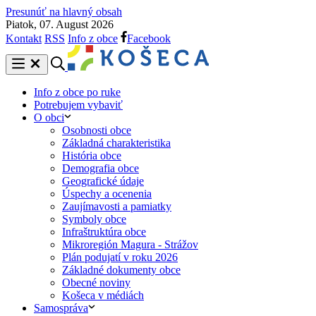
Presunúť na hlavný obsah
Piatok, 07. August 2026
Kontakt
RSS
Info z obce
Facebook
Info z obce po ruke
Potrebujem vybaviť
O obci
Osobnosti obce
Základná charakteristika
História obce
Demografia obce
Geografické údaje
Úspechy a ocenenia
Zaujímavosti a pamiatky
Symboly obce
Infraštruktúra obce
Mikroregión Magura - Strážov
Plán podujatí v roku 2026
Základné dokumenty obce
Obecné noviny
Košeca v médiách
Samospráva