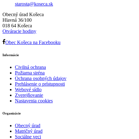
starosta@koseca.sk
Obecný úrad Košeca
Hlavná 36/100
018 64 Košeca
Otváracie hodiny
Obec Košeca na Facebooku
Informácie
Civilná ochrana
Požiarna siréna
Ochrana osobných údajov
Prehlásenie o prístupnosti
Webové sídlo
Zverejňovanie
Nastavenia cookies
Organizácie
Obecný úrad
Matričný úrad
Sociálne veci