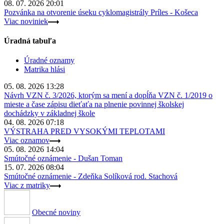
08. 07. 2026 20:01
Pozvánka na otvorenie úseku cyklomagistrály Príles - Košeca
Viac noviniek
Úradná tabuľa
Úradné oznamy
Matrika hlási
05. 08. 2026 13:28
Návrh VZN č. 3/2026, ktorým sa mení a dopĺňa VZN č. 1/2019 o
mieste a čase zápisu dieťaťa na plnenie povinnej školskej
dochádzky v základnej škole
04. 08. 2026 07:18
VÝSTRAHA PRED VYSOKÝMI TEPLOTAMI
Viac oznamov
05. 08. 2026 14:04
Smútočné oznámenie - Dušan Toman
15. 07. 2026 08:04
Smútočné oznámenie - Zdeňka Solíková rod. Stachová
Viac z matriky
Obecné noviny