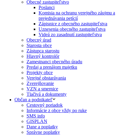
Obecné zastupiteľstvo
Poslanci
Komisia na ochranu verejného záujmu a
prejednávania petícií
Zápisnice z obecného zastupiteľstva
Uznesenia obecného zastupiteľstva
Videá zo zasadnutí zastupiteľstva
Obecný úrad
Starosta obce
Zástupca starostu
Hlavný kontrolór
Zamestnanci obecného úradu
Predaj a prenájom majetku
Projekty obce
Verejné obstarávania
Zverejňovanie
VZN a smernice
Tlačivá a dokumenty
Občan a podnikateľ
Cestovný poriadok
Informácie z obce vždy po ruke
SMS info
GISPLAN
Dane a poplatky
Správne poplatky