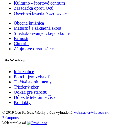
Kultúrno - športové centrum
Zasadačka oproti Ocú
Osvetová beseda Nozdrovice
Obecná knižnica
Materská a základná škola
Stredisko evanjelickej diakonie
Farnosti
Cintorín
Záujmové organizácie
Užitočné odkazy
Info z obce
Potrebujem vybaviť
Tlačivá a dokumenty
Triedený zber
Odkaz pre starostu
Dôležité telefónne čísla
Kontakty
© 2019 Ocú Košeca, Všetky práva vyhradené.
webmaster@koseca.sk
|
Prístupnosť
Web stránka od