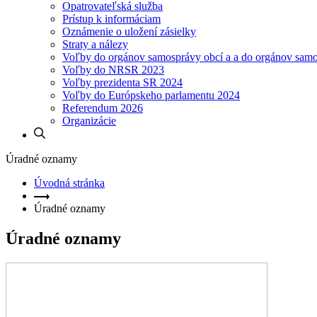
Opatrovateľská služba
Prístup k informáciam
Oznámenie o uložení zásielky
Straty a nálezy
Voľby do orgánov samosprávy obcí a a do orgánov sam
Voľby do NRSR 2023
Voľby prezidenta SR 2024
Voľby do Európskeho parlamentu 2024
Referendum 2026
Organizácie
Úradné oznamy
Úvodná stránka
Úradné oznamy
Úradné oznamy