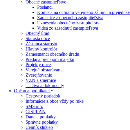
Obecné zastupiteľstvo
Poslanci
Komisia na ochranu verejného záujmu a prejednáva
Zápisnice z obecného zastupiteľstva
Uznesenia obecného zastupiteľstva
Videá zo zasadnutí zastupiteľstva
Obecný úrad
Starosta obce
Zástupca starostu
Hlavný kontrolór
Zamestnanci obecného úradu
Predaj a prenájom majetku
Projekty obce
Verejné obstarávania
Zverejňovanie
VZN a smernice
Tlačivá a dokumenty
Občan a podnikateľ
Cestovný poriadok
Informácie z obce vždy po ruke
SMS info
GISPLAN
Dane a poplatky
Správne poplatky
Cenník služieb