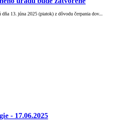
bného úradu bude zatvorené
ňa 13. júna 2025 (piatok) z dôvodu čerpania dov...
gie - 17.06.2025