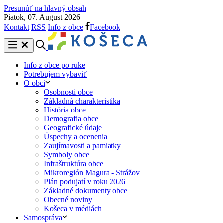
Presunúť na hlavný obsah
Piatok, 07. August 2026
Kontakt
RSS
Info z obce
Facebook
Info z obce po ruke
Potrebujem vybaviť
O obci
Osobnosti obce
Základná charakteristika
História obce
Demografia obce
Geografické údaje
Úspechy a ocenenia
Zaujímavosti a pamiatky
Symboly obce
Infraštruktúra obce
Mikroregión Magura - Strážov
Plán podujatí v roku 2026
Základné dokumenty obce
Obecné noviny
Košeca v médiách
Samospráva